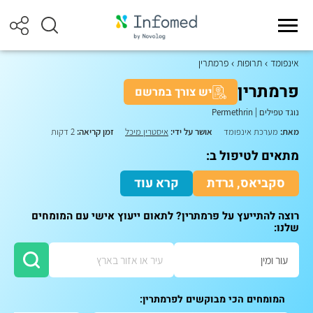
אינפומד
תרופות
פרמתרין
פרמתרין
יש צורך במרשם
נוגד טפילים
|
Permethrin
מאת:
מערכת אינפומד
אושר על ידי:
איסטרין מיכל
זמן קריאה:
2 דקות
מתאים לטיפול ב:
סקביאס, גרדת
קרא עוד
רוצה להתייעץ על פרמתרין? לתאום ייעוץ אישי עם המומחים
שלנו:
המומחים הכי מבוקשים לפרמתרין: