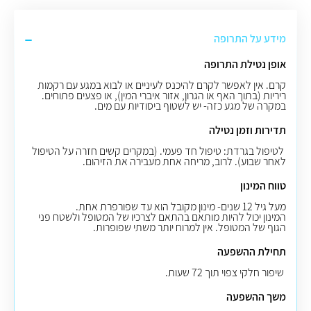
מידע על התרופה
אופן נטילת התרופה
קרם. אין לאפשר לקרם להיכנס לעיניים או לבוא במגע עם רקמות
ריריות (בתוך האף או הגרון, אזור איברי המין), או פצעים פתוחים.
במקרה של מגע כזה- יש לשטוף ביסודיות עם מים
.
תדירות וזמן נטילה
לטיפול בגרדת: טיפול חד פעמי. (במקרים קשים חזרה על הטיפול
לאחר שבוע). לרוב, מריחה אחת מעבירה את הזיהום.
טווח המינון
מעל גיל 12 שנים- מינון מקובל הוא עד שפורפרת אחת.
המינון יכול להיות מותאם בהתאם לצרכיו של המטופל ולשטח פני
הגוף של המטופל. אין למרוח יותר משתי שפופרות.
תחילת ההשפעה
שיפור חלקי צפוי תוך 72 שעות
.
משך ההשפעה