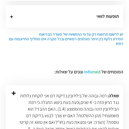
תופעות לוואי
יש לרשום תרופות רק על פי ההתוויות של משרד הבריאות
המידע נלקח בין היתר מעלונים רפואיים ובכל מקרה אינו מחליף התייעצות עם
רופא
המומחים של
med
Info
עונים על שאלות:
שאלה:
רמה גבוהה של בילירובין בדיקת דם אני לוקחת גלולות
נגד הריון מזה כ- 4 שנים,וכעת בעת ביצוע התגלה כי רמת
הבילירובין הינה גבוהה מהממוצע (1.4). האם ההבדל הוא
משמעותי? מהן ההשלכות? האם יש צורך לבצע בדיקת דם
נוספת? (הערה: אני נמצאת כעת בחו"ל ואם אין נושא זה קריטי
אעדיף לבצע את הבדיקות כאשר אחזור ארצה בעוד כ- 5