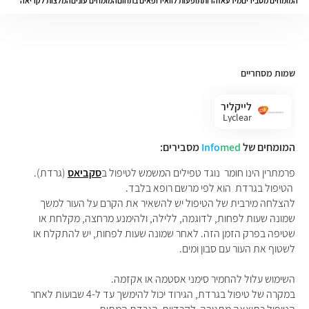
המומחים מסבירים
מידע
אזהרות
תופעות לוואי
רופאים בתחום
המומחים עונים
המלצות לקריאה
שמות מסחריים
לייקליר
Lyclear
המומחים של
med
Info
מסבירים:
פרמתרין הינו חומר נוגד טפילים המשמש לטיפול ב
סקביאס
(
גרדת
).
הטיפול בגרדת הוא לפי מרשם רופא בלבד
.
להצלחה מירבית של הטיפול יש להשאיר את הקרם על העור למשך
שמונה שעות לפחות, לדוגמה, ללילה, ולהימנע מרחצה, מקלחת או
שטיפה בפרק הזמן הזה. לאחר שמונה שעות לפחות, יש להתקלח או
לשטוף את העור עם סבון ומים
.
השימוש עלול להחמיר סימני אסטמה או אקזמה
.
במקרה של טיפול בגרדת, הגירוד יכול להימשך עד ל-4 שבועות לאחר