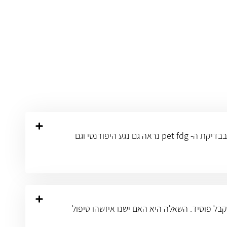
אני 3 שנים לאחר הוצאת אונה ימנית בריאה עקב סרטן. בבדיקת cea 33 ולאחר CT נראה נגע היפודנסי בסיגמנט 8 בכבד. בבדיקת ה- pet fdg נראה גם נגע היפודנסי וגם
קבל פוסיד. השאלה היא האם ישנו איזשהו טיפול