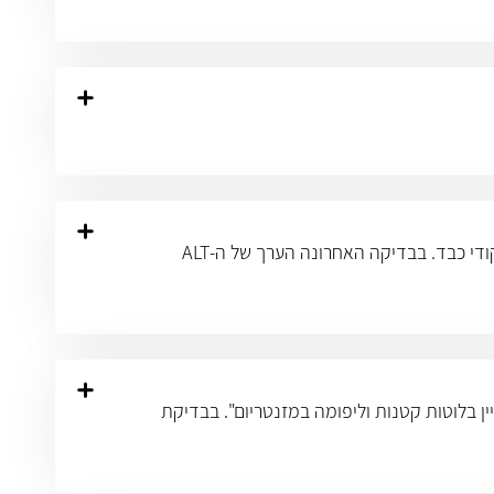
אני חולה במחלה כרונית של המעיים - קוליטיס, ומשתמש ברפאסל. אחת לשנה אני מבצע בדיקות דם כלליות הכוללות תפקודי כבד. בבדיקה האחרונה הערך של ה-ALT
טרופריטונאום, לציין בלוטות קטנות וליפומה במזנטריום". בבדיקת