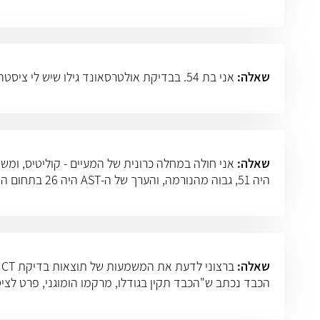
שאלה:
אני בת 54. בבדיקת אולטרסאונד גילו שיש לי ציסטה בגודל 8 ס"מ בכבד. האם יש לכך משמעות כלשהי?
שאלה:
היה 51, גבוה מהנורמה, והערך של ה-AST היה 26 בתחום הנורמה. שאר הבדיקות תקינות. לפי הבנתי ה-ALT מצביע על רמת ש
שאלה:
ב
הכבד נכתב ש"הכבד תקין בגודלו, מרקמו הומוגני, פרט לצי