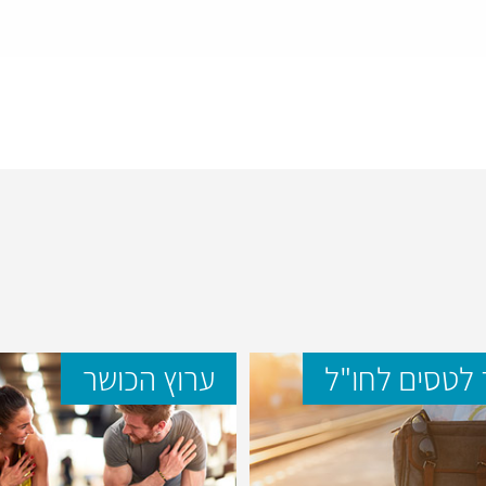
לטסים לחו"ל
ערוץ הכושר