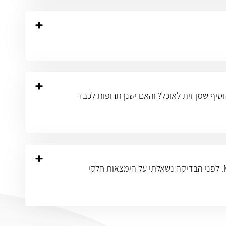
וסיף שמן זית לאוכל? והאם ישנן תרופות לכבד
בשל כאבים ניכרים באיזור הכבד - לבלב - מרה ועמילאז גבוה שעולה עם הזמן (כעת 240), קושי בהליכה ועוד, הופניתי ל MRI. לפני הבדיקה נשאלתי על הימצאות חלקי