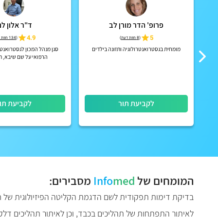
פרופ' הדר מורן לב
ד"ר אלון לנ
4.9
5
(
8 חוות דעת
)
(
134 חוות דעת
פואי
מומחית בגסטרואנטרולוגיה ותזונה בילדים
סגן מנהל המכון לגסטרואנטר
הרפואי על שם שיבא, 
לקביעת תור
לקביעת תו
המומחים של
med
Info
מסבירים:
בדיקת דימות תפקודית לשם הדגמת הקליטה הפיזיולוגית של חו
לאיתור התפתחות של תהליכים בכבד, וכן לאיתור תהליכים דלק