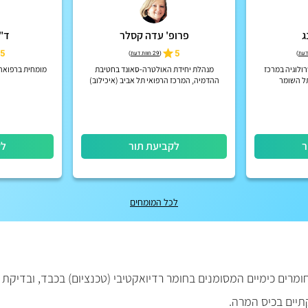
ג
פרופ' עדה קסלר
ד"
5
5
)
(
29 חוות דעת
)
ולוגיה במרכז
מנהלת יחידת האולטרה-סאונד בחטיבת
מומחית ברפואה 
תל השומר
ההדמיה, המרכז הרפואי תל אביב (איכילוב)
לשעבר
ר
לקביעת תור
לק
לכל המומחים
מרים כימיים המסומנים בחומר רדיואקטיבי (טכנציום) בכבד, ובדיקת
תיים בכיס המרה.