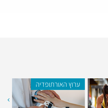
ערוץ האורתופדיה
ער