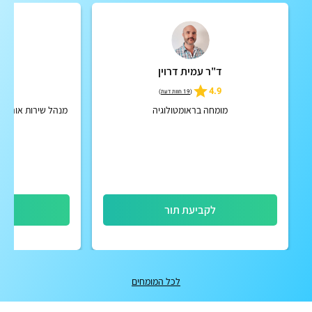
ד"ר עמית דרוין
ד"ר
5
4.9
(
19 חוות דעת
)
מומחה בראומטולוגיה
מנהל שירות אורתופ
לקביעת תור
לק
לכל המומחים