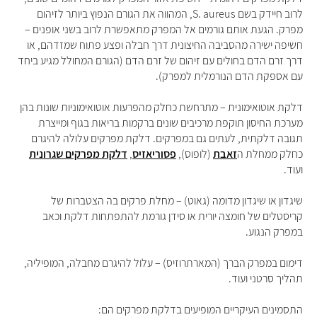
לרוב חיידק בשם
S. aureus
,
המהווה את הגורם הנפוץ ביותר
לזיהום
מפרק. הגעת אותם גורמים אל המפרק מתאפשרת לרוב בשני אופנים –
חשיפה ישירה מהסביבה החיצונית דרך חבלה ופצע פתוח שמזדהם, או
דרך זרם הדם בחולים עם זיהום של זרם הדם (הגורם המחולל מגיע ביחד
עם אספקת הדם הנורמלית למפרק).
דלקת אוטואימונית – מתרחשת כחלק מהפרעות אוטואימוניות שונות בהן
מערכת החיסון תוקפת מרכיבים שונים ברקמות בריאות בגוף ומייצרת
תגובה דלקתית, לעתים גם במפרקים. דלקת מפרקים עלולה להיגרם
כחלק ממחלת ה
זאבת
(לופוס),
פסוריאזיס
,
דלקת מפרקים שגרונית
ועוד.
שיגדון או שיגדון מדומה (גאוט) – מחלת פרקים בה הצטברות של
קריסטלים של חומצה יורית או סידן גורמת להתפתחות דלקת וכאב
במפרק הנגוע.
דימום במפרק הברך (המארתרוזיס) – עלול להיגרם מחבלה, המופיליה,
תהליך סרטני ועוד.
התסמינים העיקריים המופיעים בדלקת מפרקים הם: