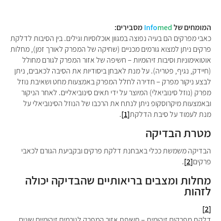
המומחים של
med
Info
מסבירים:
כאבי מפרקים הם בעיה נפוצה במגוון אוכלוסיות וגילים. בין הסיבות לדלקת
פרקים ניתן למצוא גורמים מכניים (שחיקה של המפרק לאורך זמן), מחלות
אוטואימוניות וסיבות זיהומיות – חשיפה של אזור המפרק לגורם מחולל
(חיידק, נגיף, פטריה). על מנת לאבחן ביסודיות את הסיבה לכאבים, ניתן
לבצע ניקור מפרק – חדירה לחלל המפרק באמצעות מחט ושאיבת נוזל
מפרק (נוזל סינוביאלי) המיוצר על ידי תאים סינוביאליים. לאחר הניקור
ובאמצעות מיקרוסקופ ניתן לנתח את הרכבו של הנוזל הסינוביאלי על
מנת לעמוד על סיבת הדלקת
[1]
.
מטרת הבדיקה
הבדיקה משמשת ככלי באבחנת דלקת פרקים ובקביעת הגורם לכאבי
פרקים
[2]
.
מחלות ומצבים בריאותיים שהבדיקה יכולה
לזהות
[2]
דלקת מפרקים זיהומית –
חשיפת אזור המפרק לגורמים זיהומיים שונים,