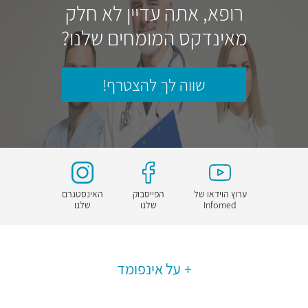
רופא, אתה עדיין לא חלק
מאינדקס המומחים שלנו?
שווה לך להצטרף!
ערוץ הוידאו של
הפייסבוק
האינסטגרם
Infomed
שלנו
שלנו
על אינפומד