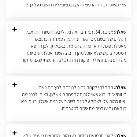
שלי משופרת. מה הרפואה הקונבנציונאלית חושבת על כך?
שאלה:
אני בת 64. תמיד בריאה ואין לי בעיות מיוחדות. אבל
הקליום שלי בשנתיים האחרונות עלה מאד וזה כתוצאה
מאכילת פומליות אדומות שהגזמתי באכילתן. לכן הרופא
המטפל ביקש שלא אוכל מהן הרבה. השנה אכלתי שוב יותר
משתיים ביום, והיו לי דפיקות חזקות בלב והרגשתי שאני מתפו
שאלה:
התחלתי לקחת כדור להורדת לחץ דם בשם
דיזותיאזיד. הוא עשוי לגרום להפחתת אשלגן. רציתי לברר מה
ואיזו כמות עלי לאכול על מנת לשמור על רמת אשלגן בגוף. כמו
כן האם גם עגבניה מתאימה למטרה זו.
שאלה:
לאבי סרטן עם גרורות בעצמות. הרופאים טוענים שלא