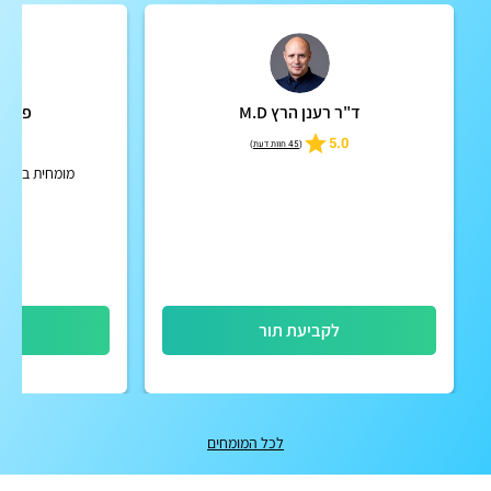
ד"ר רענן הרץ M.D
פרופ'
5
5.0
(
45 חוות דעת
)
מומחית בקרדי
לקביעת תור
לק
לכל המומחים