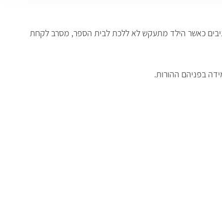
 לה? איך מתמודדים עם ילד בן 8 שמכה את אחיו הקטן? כיצד מגיבים כאשר הילד מתעקש לא ללכת לבית הספר, מסרב לקחת
ידה בפניהם ההורות.