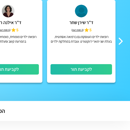
ד"ר שירן שחר
ד"ר אילנה רי
5
5
(
3 חוות דעת
)
(
6 חוות דעת
רופאת ילדים העוסקת גם ברפואה אסתטית.
רופאת ילדים מומחית, מומחית
מצב
בעלת שני תארי דוקטורט. עובדת במחלקת ילדים
בהפרעת קשב ופעלתנ
ות
ובטיפול נמרץ ילדים במרכז הרפואי מעייני
הישועה
לקביעת תור
לקביעת תו
המ