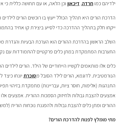
ילדיהם כמו
חרדה
,
דיכאון
וכן הלאה, או עם תחושה כללית כי אי
הדרכת הורים היא תהליך הכולל ייעוץ בו רוכשים הורים לילדים 
ייקחו חלק בתהליך ההדרכה כדי לסייע ביצירת קו אחיד בהתמ
השלב הראשון בהדרכת ההורים הוא הערכת הבעיות והגדרת מטרות
התערבות המתמקדת במתן כלים פרקטיים להתמודדות עם נקו
כלים אלו מותאמים לקשייו הייחודיים של הילד. הורים לילדים ה
הנורמטיבית. לדוגמא, הורים לילד הסובל מ
סוכרת
יונחו כיצד ל
התנהגות (אלימות, חוסר ציות, עבריינות) מתמקדת בזיהוי תפיס
אמצעים להצבת גבולות ולחיזוק הסמכות ההורית. אמצעים אלו מות
ההורים ומתן כלים להצבת גבולות ולהפגנת נוכחות הורית (למשל
מתי מומלץ לפנות להדרכת הורים?