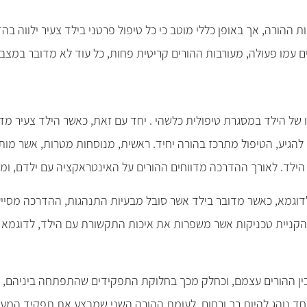
 ההורה, אך באופן כללי מוטב כי כל טיפול פרטני בילד צעיר ילווה 
ים עמו פעולה, מעורבות ההורים קריטית פחות, כל עוד לא מדובר במצ
של הילד במסגרת טיפולית כלשהי . יחד עם זאת, כאשר הילד צעיר מדי
הגיע, הטיפול מתרכז בהורה יחיד. ראשית, מנוסחות מטרות, אשר מות
 הילד. לאורך ההדרכה מדווחים ההורים על האינטראקציה עם ילדם, ו
. לדוגמא, כאשר מדובר בילד אשר סובל מבעיות התנהגות, ההדרכה מסיי
יית טכניקות אשר משפרות את איכות התקשורת עם הילד, לדוגמא כיצד
 ההורים עצמם, וכחלק מכך בחלוקת התפקידים שהתפתחה ביניהם, מול
אחד נוהג להיות רך ורחום, לעומת ההורה השני שמבצע את תפקיד המע