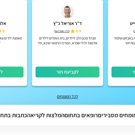
יט
ד"ר אוריאל כ"ץ
אלו
4.9
4.9
)
(
112 חוות דעת
)
 באבחון וטיפול
מנהל מכון הלב לילדים, בית החולים לילדים
ות יתר
אדמונד ולילי ספרא, המרכז הרפואי שיבא, תל
T
השומר
ר
לקביעת תור
לק
לכל המומחים
ומחים מסבירים
רופאים בתחום
המלצות לקריאה
כתבות בתחו