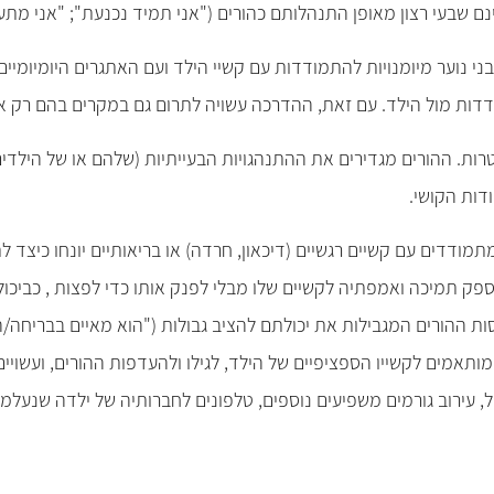
נם שבעי רצון מאופן התנהלותם כהורים ("אני תמיד נכנעת"; "אני מתעצ
ובני נוער מיומנויות להתמודדות עם קשיי הילד ועם האתגרים היומיומי
ודדות מול הילד. עם זאת, ההדרכה עשויה לתרום גם במקרים בהם רק 
. ההורים מגדירים את ההתנהגויות הבעייתיות (שלהם או של הילדים)
דות הקושי.
מתמודדים עם קשיים רגשיים (דיכאון, חרדה) או בריאותיים יונחו כיצד
ספק תמיכה ואמפתיה לקשיים שלו מבלי לפנק אותו כדי לפצות , כביכול
ות ההורים המגבילות את יכולתם להציב גבולות ("הוא מאיים בבריחה/ה
אמים לקשייו הספציפיים של הילד, לגילו ולהעדפות ההורים, ועשויים ל
, עירוב גורמים משפיעים נוספים, טלפונים לחברותיה של ילדה שנעלמת