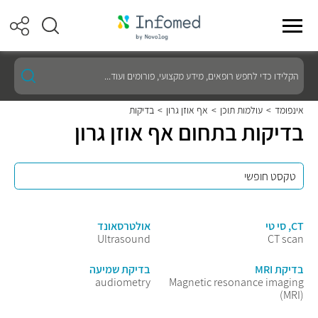
הקלידו
כדי
לחפש
רופאים,
אינפומד
>
עולמות תוכן
>
אף אוזן גרון
>
בדיקות
מידע
בדיקות בתחום אף אוזן גרון
מקצועי,
פורומים
ועוד...
CT, סי טי
אולטרסאונד
Ultrasound
CT scan
בדיקת MRI
בדיקת שמיעה
audiometry
Magnetic resonance imaging
(MRI)