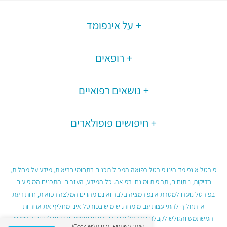
על אינפומד
רופאים
נושאים רפואיים
חיפושים פופולארים
פורטל אינפומד הינו פורטל רפואה המכיל תכנים בתחומי בריאות, מידע על מחלות,
בדיקות, ניתוחים, תרופות ומונחי רפואה. כל המידע, העזרים והתכנים המופיעים
בפורטל נועדו למטרת אינפורמציה בלבד ואינם מהווים המלצה רפואית, חוות דעת
או תחליף להתייעצות עם מומחה. שימוש בפורטל אינו מחליף את אחריות
המשתמש והגולש לקבלת ייעוץ על ידי גורם רפואי מוסמך ובכפוף לתנאי השימוש
האתר משתמש בעוגיות (Cookies)