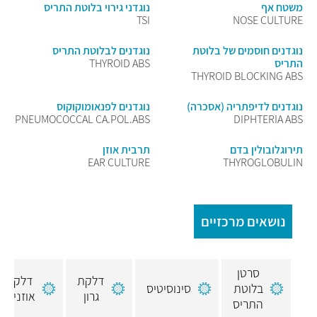
משטח אף
נוגדני גירוי בלוטת התריס
TSI
NOSE CULTURE
נוגדנים חוסמים של בלוטת
נוגדנים לבלוטת התריס
התריס
THYROID ABS
THYROID BLOCKING ABS
נוגדנים לדיפתריה (אסכרה)
נוגדנים לפנאומוקוקוס
PNEUMOCOCCAL CA.POL.ABS
DIPHTERIA ABS
תירוגלובולין בדם
תרבית אוזן
EAR CULTURE
THYROGLOBULIN
נושאים מרכזיים
סרטן
דלקת
דלקת
בלוטת
סינוסיטיס
גרון
אוזניים
התריס