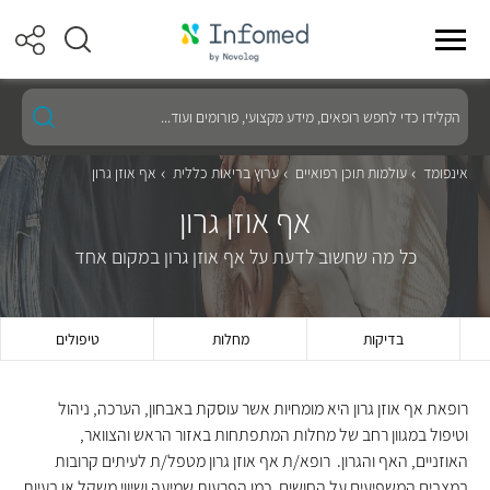
הקלידו
כדי
לחפש
רופאים,
אינפומד
עולמות תוכן רפואיים
ערוץ בריאות כללית
אף אוזן גרון
מידע
מקצועי,
אף אוזן גרון
פורומים
ועוד...
כל מה שחשוב לדעת על אף אוזן גרון במקום אחד
בדיקות
מחלות
טיפולים
רופאת אף אוזן גרון היא מומחיות אשר עוסקת באבחון, הערכה, ניהול
וטיפול במגוון רחב של מחלות המתפתחות באזור הראש והצוואר,
האוזניים, האף והגרון. רופא/ת אף אוזן גרון מטפל/ת לעיתים קרובות
במצבים המשפיעים על החושים, כמו הפרעות שמיעה ושיווי משקל או בעיות