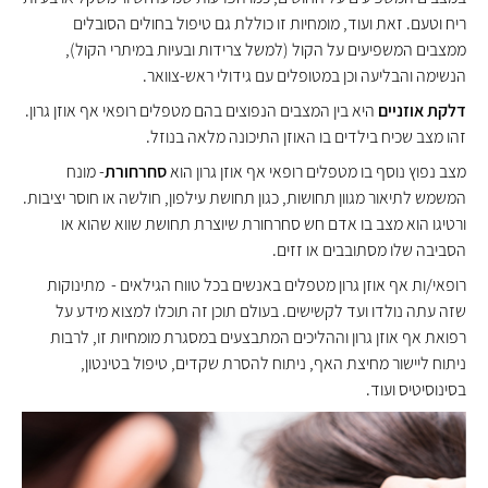
ריח וטעם. זאת ועוד, מומחיות זו כוללת גם טיפול בחולים הסובלים
ממצבים המשפיעים על הקול (למשל צרידות ובעיות במיתרי הקול),
הנשימה והבליעה וכן במטופלים עם גידולי ראש-צוואר.
דלקת אוזניים
היא בין המצבים הנפוצים בהם מטפלים רופאי אף אוזן גרון.
זהו מצב שכיח בילדים בו האוזן התיכונה מלאה בנוזל.
מצב נפוץ נוסף בו מטפלים רופאי אף אוזן גרון הוא
סחרחורת
- מונח
המשמש לתיאור מגוון תחושות, כגון תחושת עילפון, חולשה או חוסר יציבות.
ורטיגו הוא מצב בו אדם חש סחרחורת שיוצרת תחושת שווא שהוא או
הסביבה שלו מסתובבים או זזים.
רופאי/ות אף אוזן גרון מטפלים באנשים בכל טווח הגילאים - מתינוקות
שזה עתה נולדו ועד לקשישים. בעולם תוכן זה תוכלו למצוא מידע על
רפואת אף אוזן גרון וההליכים המתבצעים במסגרת מומחיות זו, לרבות
ניתוח ליישור מחיצת האף, ניתוח להסרת שקדים, טיפול בטינטון,
בסינוסיטיס ועוד.