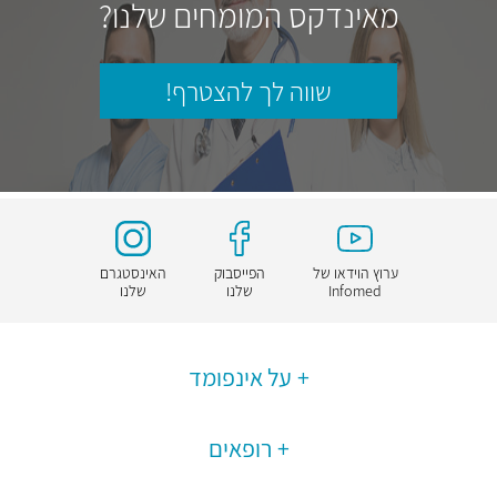
מאינדקס המומחים שלנו?
שווה לך להצטרף!
ערוץ הוידאו של
הפייסבוק
האינסטגרם
Infomed
שלנו
שלנו
על אינפומד
רופאים