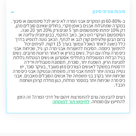
סיבות וגורמי סיכון
ב-60-80% מן המקרים אבני המרה לא יביאו לכל סימפטום או סיבוך.
במקרה שמתגלות אבנים באופן מקרי, בחולים שאינם סובלים מהן,
רק 10% יפתחו סימפטומים תוך 5 שנים ורק 20% תוך 20 שנה.
הסימפטום העיקרי הינו כאב. כאב התקפי, בבטן ימנית עליונה או
ברום הבטן שלעיתים קורן לגב או לכתף, הכאב נוטה להופיע בדרך
כלל כשעה לאחר האוכל ונמשך בערך 15 דקות. לעיתים יכול
להימשך כיממה. הסיבות להיווצרות אבני מרה הן: גיל, שכיחות אבני
כיס מרה עולה עם הגיל. נשים בהריון או לאחר הריונות מרובים. נשים
בגיל הבלות המטופלות בתחליפי אסטרוגן או נשים הנוטלות גלולות
למניעת הריון. השמנת יתר, סוכרת, תסמונת מטבולית וירידה
דרסטית במשקל לאנשים הצורכים מזון מעובד, בעיקר סוכר, יש
נטייה גבוהה יותר לפתח אבני מרה. משפחה וגנטיקה אבני כיס מרה
שכיחות יותר בקרב בני משפחה של אנשים הסובלים מאבנים. אבני
כיס מרה שכיחות יותר במספר מחלות, כגון מחלת קרוהן ושחמת
הכבד.
רוצים להבין מה גורם להתפרצות זיהום של דרכי המרה? זה הזמן
להתייעץ עם מומחה.
לחיפוש תור למומחה