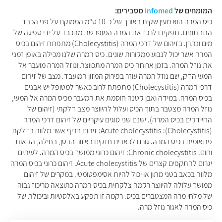
המומחים של
med
Info
מסבירים:
כיס המרה הוא מעין שקית באורך של כ-10 ס"מ הממוקם על פני הכבד
התחתונים. תפקידו לרכז את המרה המופרשת מהכבד על ידי ספיגה של
מים ונתרן. בזיהום של דרכי המרה (Cholecystitis) מתפתח זיהום בכיס
המרה אשר יכול לנבוע ממקורות שונים. כיס המרה שלנו מכילה באופן זמני
את נוזל המרה. בזמן ארוחה כיס המרה מתכווצת ונוזל המרה מועבר אל
המעי הדק, שם נוזל המרה עוזר בפירוק המזון המועבד. מצב של זיהום
דרכי המרה (Cholecystitis) מתפתח לרוב כאשר למטופל יש אבנים
בכיס המרה. במידה ואבן קטנה חוסמת את המעבר מכיס המרה אל המעי,
נוזל המרה מצטבר בתוך הכיס ועלול להיווצר מצב דלקתי (זיהום של
החיידקים בכיס המרה). ישנם שני סוגים עיקריים של זיהום דרכי המרה
(Cholecystitis): Acute cholecystitis: זיהום חריף אשר מלווה בדלקת
פתאומית בכיס המרה. גורם לכאבים חזקים באזור הבטן, בחילה, הקאות
וחום. Chronic cholecystitis: זיהום כרוני ממושך בכיס המרה. לעיתים
יגרום להתקפים קצרים של Acute cholecystitis. זיהום כרוני בכיס המרה
מלווה בכאב בטני מתון או יכול להיות אסימפטומטי. במקרים של זיהום
ממושך עלולה להיווצר רקמה צלקתית בכיס המרה כתוצאה מריכוז גבוה
של מלחי מרה המצטברים בכיס. רקמה זו תפקע באלסטיות וביכולת של
כיס המרה לאגור נוזל מרה.