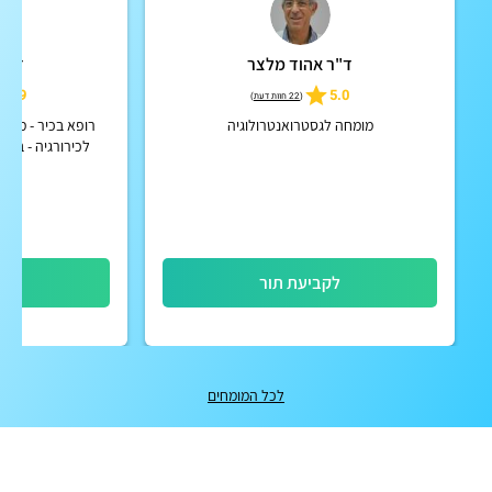
ד"ר אהוד מלצר
ד"ר 
4.9
5.0
(
22 חוות דעת
)
מומחה לגסטרואנטרולוגיה
לכירורגיה - בקעי
לקביעת תור
לק
לכל המומחים