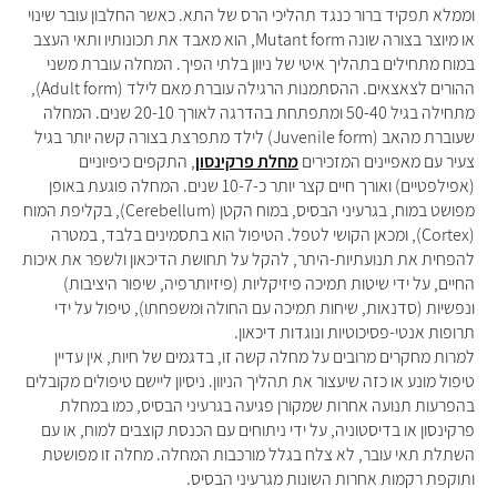
וממלא תפקיד ברור כנגד תהליכי הרס של התא. כאשר החלבון עובר שינוי
או מיוצר בצורה שונה Mutant form, הוא מאבד את תכונותיו ותאי העצב
במוח מתחילים בתהליך איטי של ניוון בלתי הפיך. המחלה עוברת משני
ההורים לצאצאים. ההסתמנות הרגילה עוברת מאם לילד (Adult form),
מתחילה בגיל 50-40 ומתפתחת בהדרגה לאורך 20-10 שנים. המחלה
שעוברת מהאב (Juvenile form) לילד מתפרצת בצורה קשה יותר בגיל
צעיר עם מאפיינים המזכירים
מחלת פרקינסון
, התקפים כיפיוניים
(אפילפטיים) ואורך חיים קצר יותר כ-10-7 שנים. המחלה פוגעת באופן
מפושט במוח, בגרעיני הבסיס, במוח הקטן (Cerebellum), בקליפת המוח
(Cortex), ומכאן הקושי לטפל. הטיפול הוא בתסמינים בלבד, במטרה
להפחית את תנועתיות-היתר, להקל על תחושת הדיכאון ולשפר את איכות
החיים, על ידי שיטות תמיכה פיזיקליות (פיזיותרפיה, שיפור היציבות)
ונפשיות (סדנאות, שיחות תמיכה עם החולה ומשפחתו), טיפול על ידי
תרופות אנטי-פסיכוטיות ונוגדות דיכאון.
למרות מחקרים מרובים על מחלה קשה זו, בדגמים של חיות, אין עדיין
טיפול מונע או כזה שיעצור את תהליך הניוון. ניסיון ליישם טיפולים מקובלים
בהפרעות תנועה אחרות שמקורן פגיעה בגרעיני הבסיס, כמו במחלת
פרקינסון או בדיסטוניה, על ידי ניתוחים עם הכנסת קוצבים למוח, או עם
השתלת תאי עובר, לא צלח בגלל מורכבות המחלה. מחלה זו מפושטת
ותוקפת רקמות אחרות השונות מגרעיני הבסיס.