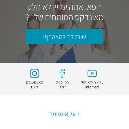
רופא, אתה עדיין לא חלק
מאינדקס המומחים שלנו?
שווה לך להצטרף!
ערוץ הוידאו של
הפייסבוק
האינסטגרם
Infomed
שלנו
שלנו
על אינפומד