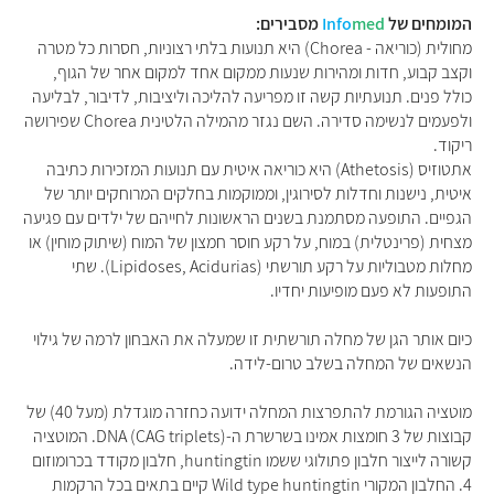
המומחים של
med
Info
מסבירים:
מחולית (כוריאה - Chorea) היא תנועות בלתי רצוניות, חסרות כל מטרה
וקצב קבוע, חדות ומהירות שנעות ממקום אחד למקום אחר של הגוף,
כולל פנים. תנועתיות קשה זו מפריעה להליכה וליציבות, לדיבור, לבליעה
ולפעמים לנשימה סדירה. השם נגזר מהמילה הלטינית Chorea שפירושה
ריקוד.
אתטוזיס (Athetosis) היא כוריאה איטית עם תנועות המזכירות כתיבה
איטית, נישנות וחדלות לסירוגין, וממוקמות בחלקים המרוחקים יותר של
הגפיים. התופעה מסתמנת בשנים הראשונות לחייהם של ילדים עם פגיעה
מצחית (פרינטלית) במוח, על רקע חוסר חמצון של המוח (שיתוק מוחין) או
מחלות מטבוליות על רקע תורשתי (Lipidoses, Acidurias). שתי
התופעות לא פעם מופיעות יחדיו.
כיום אותר הגן של מחלה תורשתית זו שמעלה את האבחון לרמה של גילוי
הנשאים של המחלה בשלב טרום-לידה.
מוטציה הגורמת להתפרצות המחלה ידועה כחזרה מוגדלת (מעל 40) של
קבוצות של 3 חומצות אמינו בשרשרת ה-DNA (CAG triplets). המוטציה
קשורה לייצור חלבון פתולוגי ששמו huntingtin, חלבון מקודד בכרומוזום
4. החלבון המקורי Wild type huntingtin קיים בתאים בכל הרקמות