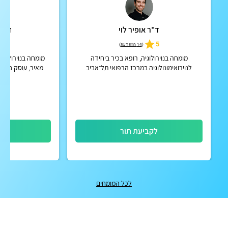
ד"ר אופיר לוי
ד"ר 
4.7
5
(
14 חוות דעת
)
מומחה בנוירולוגיה, רופא בכיר ביחידה
מומחה בנוירולוגי
לנוירואימונולוגיה במרכז הרפואי תל־אביב
מאיר, עוסק במרפ
(איכילוב)
אבחון וטיפול מתקדם
אישי
לקביעת תור
לק
לכל המומחים