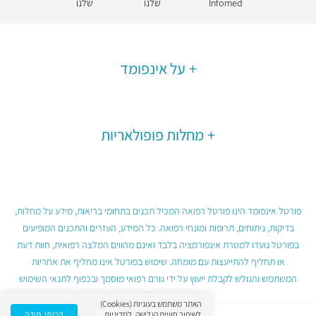
Infomed
שלנו
שלנו
על אינפומד
מחלות פופולאריות
פורטל אינפומד הינו פורטל רפואה המכיל תכנים בתחומי בריאות, מידע על מחלות,
בדיקות, ניתוחים, תרופות ומונחי רפואה. כל המידע, העזרים והתכנים המופיעים
בפורטל נועדו למטרת אינפורמציה בלבד ואינם מהווים המלצה רפואית, חוות דעת
או תחליף להתייעצות עם מומחה. שימוש בפורטל אינו מחליף את אחריות
המשתמש והגולש לקבלת ייעוץ על ידי גורם רפואי מוסמך ובכפוף לתנאי השימוש
בפורטל.
האתר משתמש בעוגיות (Cookies)
לשיפור חוויית הגלישה.
למדיניות
הבנתי, תודה