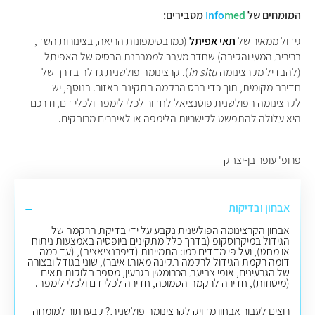
המומחים של
med
Info
מסבירים:
גידול ממאיר של
תאי אפיתל
(כמו בסימפונות הריאה, בצינורות השד,
ברירית המעי והקיבה) שחדר מעבר לממברנת הבסיס של האפיתל
(להבדיל מקרצינומה
in situ
). קרצינומה פולשנית גדלה בדרך של
חדירה מקומית, תוך כדי הרס הרקמה התקינה באזור. בנוסף, יש
לקרצינומה הפולשנית פוטנציאל לחדור לכלי לימפה ולכלי דם, ודרכם
היא עלולה להתפשט לקישריות הלימפה או לאיברים מרוחקים.
פרופ' עופר בן-יצחק
אבחון ובדיקות
אבחון הקרצינומה הפולשנית נקבע על ידי בדיקת הרקמה של
הגידול במיקרוסקופ (בדרך כלל מתקינים ביופסיה באמצעות ניתוח
או מחט), ועל פי מדדים כמו: התמיינות (דיפרנציאציה), (עד כמה
דומה רקמת הגידול לרקמה תקינה מאותו איבר), שוני בגודל ובצורה
של הגרעינים, אופי צביעת הכרומטין בגרעין, מספר חלוקות תאים
(מיטוזות), חדירה לרקמה הסמוכה, חדירה לכלי דם ולכלי לימפה.
רוצים לעבור אבחון מדויק לקרצינומה פולשנית? קבעו תור למומחה