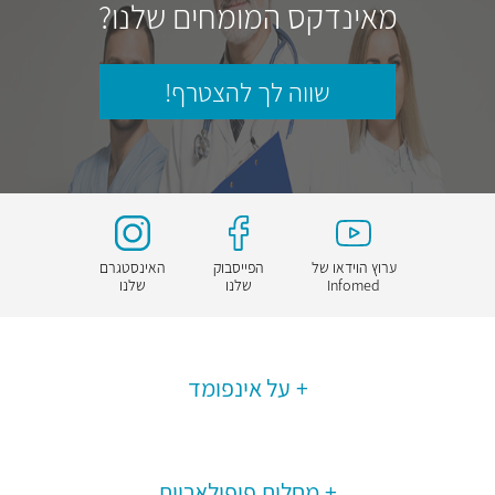
מאינדקס המומחים שלנו?
שווה לך להצטרף!
ערוץ הוידאו של
הפייסבוק
האינסטגרם
Infomed
שלנו
שלנו
על אינפומד
מחלות פופולאריות