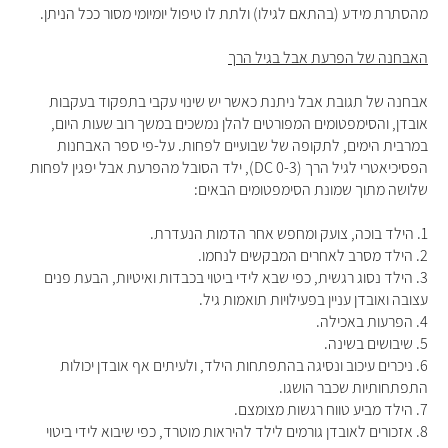
מהסתרת מידע (בהתאם לגילו) ולתת לו טיפול יומיומי מסור ככל הניתן.
האבחנה של הפרעת אבל בגיל הרך
אבחנה של תגובת אבל ניתנת כאשר יש שינוי עקבי בתפקוד בעקבות
אובדן, והסימפטומים המפורטים להלן נמשכים במשך רוב שעות היום,
במרבית הימים, לתקופה של שבועיים לפחות. על-פי ספר האבחנות
הפסיכיאטרי לגיל הרך (DC 0-3), ילד הסובל מהפרעת אבל יפגין לפחות
שלושה מתוך שמונת הסימפטומים הבאים:
1. הילד בוכה, צועק ומחפש אחר הדמות הנעדרת.
2. הילד מסרב לאחרים המבקשים לנחמו.
3. הילד נסוג רגשית, כפי שבא לידי ביטוי בכבדות ואיטיות, הבעת פנים
עצובה ואובדן עניין בפעילויות תואמות גיל.
4. הפרעות באכילה.
5. שיבושים בשינה.
6. ניכרים עיכוב ונסיגה בהתפתחות הילד, ולעיתים אף אובדן יכולות
התפתחותיות שכבר הושגו.
7. הילד מביע טווח רגשות מצומצם.
8. אזכורים לאובדן גורמים לילד להיראות מוטרד, כפי שיבוא לידי ביטוי