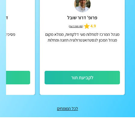
פרופ' דרור שובל
ד"ר מ
5.0
4.9
(
46 חוות דעת
)
מנהל המרכז למחלות מעי דלקתיות, ממלא מקום
פסיכיאטר א
מנהל המכון לגסטרואנטרולוגיה תזונה ומחלות
כבד,מרכז שניידר, פרופ׳ חבר בחוג לרפואת
ילדים, הפקולטה למדעי הרפ...
לקביעת תור
לק
לכל המומחים