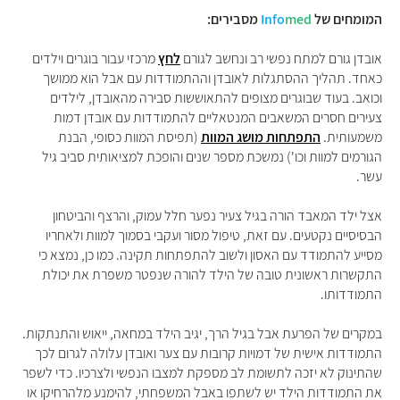
המומחים של
med
Info
מסבירים:
אובדן גורם למתח נפשי רב ונחשב לגורם
לחץ
מרכזי עבור בוגרים וילדים
כאחד. תהליך ההסתגלות לאובדן וההתמודדות עם אבל הוא ממושך
וכואב. בעוד שבוגרים מצופים להתאוששות סבירה מהאובדן, לילדים
צעירים חסרים המשאבים המנטאליים להתמודדות עם אובדן דמות
משמעותית.
התפתחות מושג המוות
(תפיסת המוות כסופי, הבנת
הגורמים למוות וכו') נמשכת מספר שנים והופכת למציאותית סביב גיל
עשר.
אצל ילד המאבד הורה בגיל צעיר נפער חלל עמוק, והרצף והביטחון
הבסיסיים נקטעים. עם זאת, טיפול מסור ועקבי בסמוך למוות ולאחריו
מסייע להתמודד עם האסון ולשוב להתפתחות תקינה. כמו כן, נמצא כי
התקשרות ראשונית טובה של הילד להורה שנפטר משפרת את יכולת
התמודדותו.
במקרים של הפרעת אבל בגיל הרך, יגיב הילד במחאה, ייאוש והתנתקות.
התמודדות אישית של דמויות קרובות עם צער ואובדן עלולה לגרום לכך
שהתינוק לא יזכה לתשומת לב מספקת למצבו הנפשי ולצרכיו. כדי לשפר
את התמודדות הילד יש לשתפו באבל המשפחתי, להימנע מלהרחיקו או