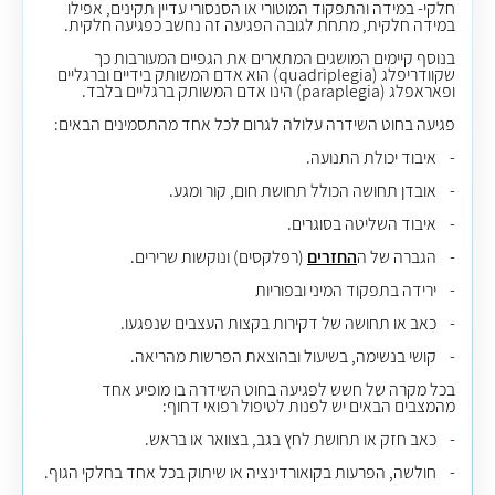
חלקי- במידה והתפקוד המוטורי או הסנסורי עדיין תקינים, אפילו
במידה חלקית, מתחת לגובה הפגיעה זה נחשב כפגיעה חלקית.
בנוסף קיימים המושגים המתארים את הגפיים המעורבות כך
שקוודריפלג (quadriplegia) הוא אדם המשותק בידיים וברגליים
ופאראפלג (paraplegia) הינו אדם המשותק ברגליים בלבד.
פגיעה בחוט השידרה עלולה לגרום לכל אחד מהתסמינים הבאים:
- איבוד יכולת התנועה.
- אובדן תחושה הכולל תחושת חום, קור ומגע.
- איבוד השליטה בסוגרים.
- הגברה של ה
החזרים
(רפלקסים) ונוקשות שרירים.
- ירידה בתפקוד המיני ובפוריות
- כאב או תחושה של דקירות בקצות העצבים שנפגעו.
- קושי בנשימה, בשיעול ובהוצאת הפרשות מהריאה.
בכל מקרה של חשש לפגיעה בחוט השידרה בו מופיע אחד
מהמצבים הבאים יש לפנות לטיפול רפואי דחוף:
- כאב חזק או תחושת לחץ בגב, בצוואר או בראש.
- חולשה, הפרעות בקואורדינציה או שיתוק בכל אחד בחלקי הגוף.