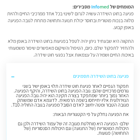
המומחים של
med
Info
מסבירים:
פגיעה בחוט השידרה עשויה לגרום לשינוי בכל אחד ממרכיבי החיים ולהיות
מלווה בנכות מוטורית ובחוסר יכולת תנועה ותחושה מתחת לגובה הפגיעה
באופן קבוע.
התקווה היא שבעתיד ניתן יהיה לטפל בפגיעות בחוט השידרה באופן מלא
ולהחזיר לתפקוד שלם. כיום, הטיפול והשיקום מאפשרים שיפור משמעותי
באיכות החיים ושמירה על עצמאות אצל נפגעי חוט שידרה.
פגיעה בחוט השידרה תסמינים
תפקוד הגפיים לאחר פגיעת חוט שידרה תלוי באופן ישיר בשני
גורמים מרכזיים שהם: גובה הפגיעה בחוט השידרה, והיקף הפגיעה.
האזור נמוך ביותר שמתפקד בצורה תקינה הוא יהיה גובה הפגיעה
הנוירולוגית אליו יתייחסו בשפה הרפואית. לדוגמא אדם שמשותק
מגובה הטבור ומטה יחשב לאדם הסובל מפגיעה בגובה החוליה T10.
את הפגיעה נחלק על פי הקטגוריות הבאות:
שלם- הפגיעה היא מוחלטת מגובה זה של עמוד השידרה ולכן גם
היכולות המוטוריות (של התנועה) וגם היכולות הסנסוריות (של
התחושה) פגועות.