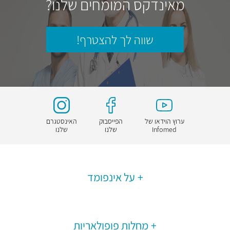
מאינדקס המומחים שלנו?
שווה לך להצטרף!
ערוץ הוידאו של
הפייסבוק
האינסטגרם
Infomed
שלנו
שלנו
על אינפומד
מחלות פופולאריות