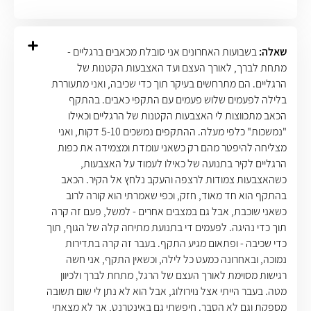
שאלה:
בשבועות האחרונים אני סובלת מכאבים ברגליים -
מתחת לברך, לאורך העצם ועד האצבעות הקטנות של
הרגליים. הם מתרחשים בעיקר תוך כדי שכיבה, ואני מתעוררת
בלילה לפעמים שלוש פעמים עם התקפי כאבים. בהתקף
הכאב מתכווצות לי האצבעות הקטנות של הרגליים וכאילו
"נמשכות" כלפי מעלה. ההתקפים נמשכים 5-10 דקות, ואני
מצליחה להיפטר מהם רק כשאני עומדת ומצמידה את כפות
הרגליים לקיר בתנועה של כאילו לעמוד על האצבעות,
כשהאצבעות צמודות לרצפה והעקב נלחץ אל הקיר. הכאב
בהתקף הוא חד מאוד, חזק, וכפי שאמרתי הוא קורה לרוב
כשאני שוכבת, אבל גם במצבים אחרים - למשל, פעם זה קרה
תוך כדי נהיגה. לפעמים די בתנועת מתיחה קלה של הגוף, תוך
כדי שכיבה - ופתאום מגיע התקף. בעבר זה קרה בתדירות
נמוכה, ובאחרונה כמעט כל לילה, וכשאין התקף, אני חשה
רגישות מסוימת לאורך העצם של הרגל, מתחת לברך ולכיוון
מטה. בעבר הייתי אצל נוירולוג, אבל הוא לא נתן לי שום תשובה
מספקת וגם לא הסבר. חיפשתי גם באינטרנט, אך לא מצאתי