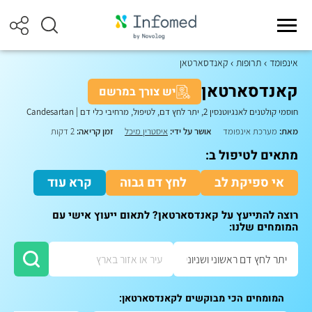
אינפומד
תרופות
קאנדסארטאן
קאנדסארטאן
יש צורך במרשם
חוסמי קולטנים לאנגיוטנסין 2, יתר לחץ דם, לטיפול, מרחיבי כלי דם
|
Candesartan
מאת:
מערכת אינפומד
אושר על ידי:
איסטרין מיכל
זמן קריאה:
2 דקות
מתאים לטיפול ב:
אי ספיקת לב
לחץ דם גבוה
קרא עוד
רוצה להתייעץ על קאנדסארטאן? לתאום ייעוץ אישי עם
המומחים שלנו:
המומחים הכי מבוקשים לקאנדסארטאן: