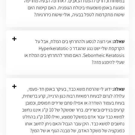
במשחות וכדורים להפגת הכאבים. לאחרונה הבעיה מחריפה
ופוגעת באופן משמעותי ביכולת הגופנית. האם קיימות היום
שיטות מתקדמות לטפל בבעיה, אולי שיטות כירורגיות?
שאלה:
אני רוצה לנסוע ולהתרחץ בים המלח, אבל על
הקרקפת שלי ישנו נגע שהוגדר כ-Hyperkeratotic
Seborrheic Keratosis. האם מותר להתרחץ בים המלח או
שעלי להימנע מזה?
שאלה:
ידוע לי שהרמת משא כבד, בעיקר באופן חד-פעמי,
עלולה לגרום לבעיות רפואיות רבות כגון הרנייה, קרע ברשתית,
בעיות בעמוד השדרה או אפילו סתם שרירים תפוסים, וכמובן
קרעים בגידים ובשרירים. ברור שמשקל של 10 ק"ג איננו נחשב
למשא כבד עבור אדם במשקל ממוצע, ואילו 100 ק"ג בהחלט
נחשבים למשא כבד. היכן עובר הגבול והאם ניתן לחשב אותו
כפונקציה של משקל האדם, של מבנה הגוף או של המין?