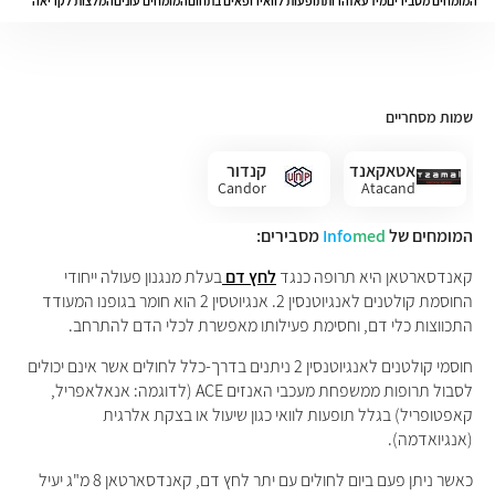
המומחים מסבירים
מידע
אזהרות
תופעות לוואי
רופאים בתחום
המומחים עונים
המלצות לקריאה
שמות מסחריים
אטאקאנד
קנדור
Candor
Atacand
המומחים של
med
Info
מסבירים:
קאנדסארטאן היא תרופה כנגד
לחץ דם
בעלת מנגנון פעולה ייחודי
החוסמת קולטנים לאנגיוטנסין 2. אנגיוטסין 2 הוא חומר בגופנו המעודד
התכווצות כלי דם, וחסימת פעילותו מאפשרת לכלי הדם להתרחב.
חוסמי קולטנים לאנגיוטנסין 2 ניתנים בדרך-כלל לחולים אשר אינם יכולים
לסבול תרופות ממשפחת מעכבי האנזים ACE (לדוגמה: אנאלאפריל,
קאפטופריל) בגלל תופעות לוואי כגון שיעול או בצקת אלרגית
(אנגיואדמה).
כאשר ניתן פעם ביום לחולים עם יתר לחץ דם, קאנדסארטאן 8 מ"ג יעיל