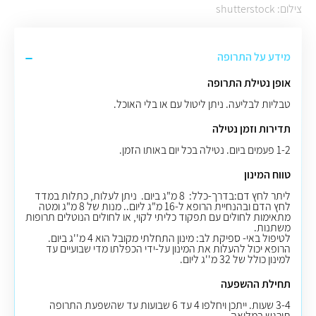
צילום: shutterstock
מידע על התרופה
אופן נטילת התרופה
טבליות לבליעה
.
ניתן ליטול עם או בלי האוכל.
תדירות וזמן נטילה
1-2
פעמים ביום
.
נטילה בכל יום באותו הזמן.
טווח המינון
ליתר לחץ דם:בדרך-כלל: 8 מ"ג ביום. ניתן לעלות, כתלות במדד
לחץ הדם ובהנחיית הרופא ל-16 מ"ג ליום.. מנות של 8 מ"ג ומטה
מתאימות לחולים עם תפקוד כליתי לקוי, או לחולים הנוטלים תרופות
משתנות
.
לטיפול באי- ספיקת לב: מינון התחלתי מקובל הוא 4 מ''ג ביום.
הרופא יכול להעלות את המינון על-ידי הכפלתו מדי שבועיים עד
למינון כולל של 32 מ''ג ליום
.
תחילת ההשפעה
3-4 שעות. ייתכן ויחלפו 4 עד 6 שבועות עד שהשפעת התרופה
תורגש במלואה.