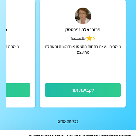
פרופ' אלה נפרסטק
פרופ
4.7
5
(
30 חוות דעת
)
מומחית ויועצת בתחום ההמטו-אונקולוגיה והשתלת
מומחה ברפוא
מח עצם
לקביעת תור
לק
לכל המומחים