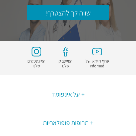
שווה לך להצטרף!
ערוץ הוידאו של
הפייסבוק
האינסטגרם
Infomed
שלנו
שלנו
על אינפומד
תרופות פופולאריות