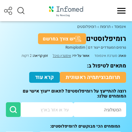
אינפומד
תרופות
רומיפלוסטים
רומיפלוסטים
יש צורך במרשם
גורמים המעודדים ייצור דם
|
Romiplostim
מאת:
מערכת אינפומד
אושר על ידי:
איסטרין מיכל
זמן קריאה:
2 דקות
מתאים לטיפול ב:
תרומבוציתמיה ראשונית
קרא עוד
רוצה להתייעץ על רומיפלוסטים? לתאום ייעוץ אישי עם
המומחים שלנו:
המומחים הכי מבוקשים לרומיפלוסטים: