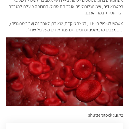
משתמשים ברומיפלוסטים לטיפול ב-ITP שלא מגיבה לטיפול המקובל
בסטרואידים, אימונוגלובולינים או כריתת טחול. התרופה פועלת להגברת
ייצור טסיות במח העצם.
משמש לטיפול ב- ITP, במצב מוקדם, שאובחן לאחרונה (עבור מבוגרים),
וכן במצבים מתמשכים וכרוניים (גם עבור ילדים מעל גיל שנה).
צילום: shutterstock