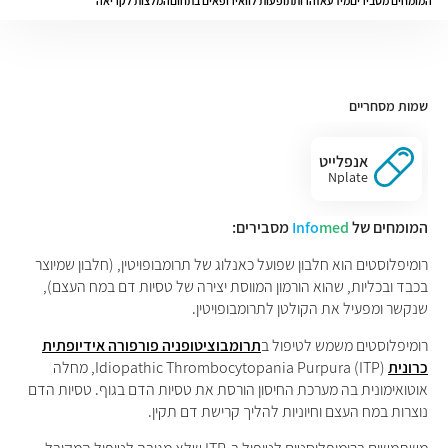
המומחים מסבירים
מידע
אזהרות
תופעות לוואי
רופאים בתחום
המלצות לקריאה
שמות מסחריים
אנפלייט
Nplate
המומחים של
med
Info
מסבירים:
רומיפלוסטים הוא חלבון שפועל כאנלוג של תרומבופויטין, (חלבון שמיוצר
בכבד ובכליות, שהוא הורמון המווסת יצירה של טסיות דם במח העצם),
שנקשר ומפעיל את הקולטן לתרומבופויטין.
רומיפלוסטים משמש לטיפול ב
תרומבוציטופניה פורפורה אידיופתית
כרונית
Idiopathic Thrombocytopania Purpura (ITP), מחלה
אוטואימונית בה מערכת החיסון הורסת את טסיות הדם בגוף. טסיות הדם
נוצרות במח העצם וחיוניות להליך קרישת דם תקין.