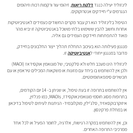
לינזוליד יעילה כנגד
דלקת ריאות
, זיהומי עור ורקמות רכות וזיהומים
הנגרמים ע"י חיידקים אנטרוקוקים.
הטיפול בלינזוליד הוא רק עבור מקרים החשודים כעמידים לאנטיביוטיקות
אחרות וחשוב להבין ששימוש בלתי מושכל באנטיביוטיקה זו יביא מהר
מאוד להתפתחות חיידקים העמידים גם אליה.
מנגנון פעילותה הוא בעיכוב התחלת תהליך ייצור החלבונים בחיידק,
מדובר במנגנון ייחודי ל
אנטיביוטיקה
זו.
לינזוליד הינו מעכב חלש ולא סלקטיבי, של מונואמין אוקסידאז (MAOI)
ולכן אין להשתמש בו ביחד עם מזונות או משקאות המכילים טיראמין או עם
תכשירים סימפאתומימטיים.
אין להשתמש בתרופה זו בעת טיפול, או שניתן ב- 14 יום הקודמים,
בתרופות מסוג חוסמי מונואמינאוקסידז, MAOIs, כמו פנלזין,
איזוקרבוקסאזיד, סלג'ילין, מוקלובמיד- הניתנות לעיתים לטיפול בדיכאון
או במחלת פרקינסון.
וכן, אין להשתמש במקרה רגישות, אלרגיה, לחומר הפעיל או לכל אחד
ממרכיבי התרופה האחרים.