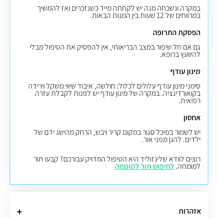
במקרה ונשכחה מנה יש לקחתה מייד כשנזכרים ואז להמשיך
במרווחים של 12 שעות בין המנות הבאות.
הפסקת התרופה
גם אם חל שיפור במצב הבריאותי, אין להפסיק את הטיפול מבלי
להיוועץ ברופא.
מינון עודף
סימני מינון עודף עלולים לכלול: חולשה, איבוד שיווי משקל וירידה
בקואורדינציה. במקרה של מינון עודף יש לפנות לקבלת עזרה
רפואית.
אחסון
יש לשמור במיכל סגור במקום קריר ויבש, הרחק מהישג ידם של
ילדים. להגן מפני אור.
רוצים לוודא שלינזוליד היא הטיפול המדויק עבורכם? קבעו תור
למומחה.
לחיפוש תור למומחה
אזהרות