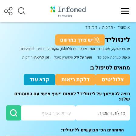
אינפומד
תרופות
לינזוליד
לינזוליד
יש צורך במרשם
אנטיביוטיקה, מעכבי מונואמין אוקסידאז (MAOI), אוקסזולידינונים
|
Linezolid
מאת:
מערכת אינפומד
אושר על ידי:
איסטרין מיכל
זמן קריאה:
4 דקות
מתאים לטיפול ב:
צלוליטיס
דלקת ריאות
קרא עוד
רוצה להתייעץ על לינזוליד? לתאום ייעוץ אישי עם המומחים
שלנו:
המומחים הכי מבוקשים ללינזוליד: