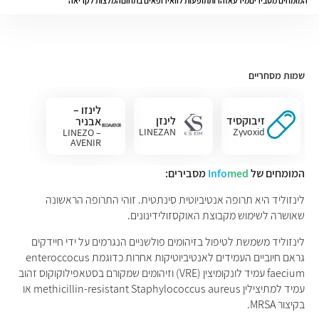
המומחים מסבירים
מידע
אזהרות
תופעות לוואי
רופאים בתחום
המלצות לקריאה
שמות מסחריים
לינזו –
זיבוקסיד
לינזן
אבניר
LINEZAN
Zyvoxid
LINEZO –
AVENIR
המומחים של
med
Info
מסבירים:
לינזוליד היא תרופה אנטיביוטית סינתטית. זוהי התרופה הראשונה
שאושרה לשימוש מקבוצת האוקסזולידינונים.
לינזוליד משמשת לטיפול בזיהומים פולשניים הנגרמים על ידי חיידקים
גראם חיוביים העמידים לאנטיביוטיקות אחרות כדוגמת enteroccocus
faecium עמיד לונקומיצין (VRE) וזיהומים שמקורם בסטאפילוקוקוס זהוב
עמיד למתיצילין methicillin-resistant Staphylococcus aureus או
בקיצור MRSA.