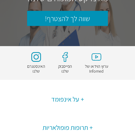
שווה לך להצטרף!
ערוץ הוידאו של
הפייסבוק
האינסטגרם
Infomed
שלנו
שלנו
על אינפומד
תרופות פופולאריות