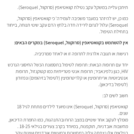
תיתכן עלייה במשקל עקב נטילת קוואטיאפין (סרוקוול, Seroquel).
כמו כן, יש להיזהר במעבר משכיבה לעמידה' כי קוואטיאפין (סרוקוול,
Seroquel) עלול לגרום לירידה חדה בלחץ הדם עקב שינוי תנוחה, בייחוד
בתחילת הטיפול.
אין להשתמש בקוואטיאפין (סרוקוול, Seroquel) במקרים הבאים:
רגישות או תגובה אלרגית לתרופה זו או לאחד ממרכיביה.
יחד עם תרופות הבאות: תרופות לטיפול בתסמונת הכשל החיסוני הנרכש
HIV, כגון נלפינאביר; תרופות אנטי פטרייתיות כמו קטוקנזול, תרופות
אנטיביוטיות אריתרומיצין או קלריטרומיצין (לטיפול בזיהומים) ונפזודון
(לטיפול בדיכאון).
חשוב לשים לב:
קוואטיאפין
(
סרוקוול
, Seroquel)
אינו מיועד לילדים מתחת לגיל 18
שנים
.
מומלץ לעקוב אחר שינויים במצב הרוח ובהתנהגות, כמו החמרת הדיכאון,
מחשבות אובדניות, תוקפנות, במיוחד בקרב צעירים בגילאי 18-25 .
בגילאים אלו נצפתה עליה במחשבות ובמעשים אובדניים ועוינות עקב