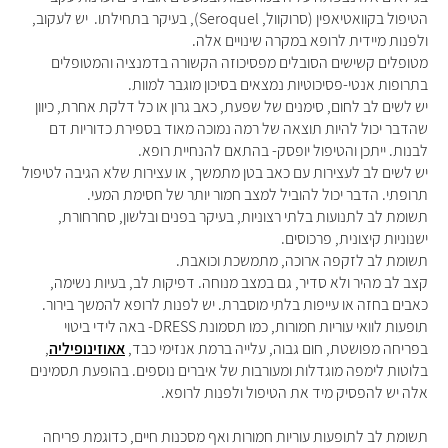
הטיפול בקוואטיאפין
(
סרוקוול
, Seroquel),
בעיקר בתחילתו
.
יש לעקוב,
ולפנות מיידית לרופא במקרה שינויים אלה.
מטופלים קשישים הסובלים מפסיכוזה הקשורה בדמנציה והמטופלים
בתרופות אנטי-פסיכוטיות נמצאים בסיכון מוגבר למוות
.
יש לשים לב לחום, סימנים של שפעת, כאב גרון או כל דלקת אחרת, כיוון
שהדבר יכול להיות תוצאה של רמה נמוכה מאוד בספירת כדוריות דם
לבנות. ייתכן והטיפול יופסק- בהתאם להנחיית רופא
.
יש לשים לב לעצירות עם כאב בטן מתמשך, או עצירות שלא הגיבה לטיפול
תרופתי. הדבר יכול להוביל למצב חמור יותר של חסימת המעי
.
תשומת לב לתנועות בלתי רצוניות, בעיקר בפנים ובלשון, סחרחורת,
ישנוניות קיצונית, פרכוסים.
תשומת לב לזקפה ארוכה, מתמשכת וכואבת
.
קצב לב מהיר ולא סדיר, גם במצב מנוחה. דפיקות לב, בעיות נשימה,
כאבים בחזה או עייפות בלתי מוסברת. יש לפנות לרופא להמשך בירור
.
תופעות לוואי עוריות חמורות, כמו תסמונת
DRESS-
באה לידי ביטוי
בפריחה מפושטת, חום גבוה, עלייה ברמת אנזימי כבד
,
אאוזינופיליה
,
בלוטות לימפה מוגדלות ומעורבות של איברים נוספים. בהופעת תסמינים
אלה יש להפסיק מיד את הטיפול ולפנות לרופא
.
תשומת לב לתופעות עוריות חמורות ואף מסכנות חיים, כדוגמת פריחה