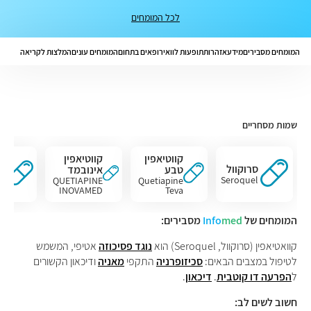
לכל המומחים
המומחים מסבירים
מידע
אזהרות
תופעות לוואי
רופאים בתחום
המומחים עונים
המלצות לקריאה
שמות מסחריים
קווטיאפין
קווטיאפין
סר
סרוקוול
טבע
אינובמד
XR
Seroquel
el
QUETIAPINE
Quetiapine
XR
INOVAMED
Teva
המומחים של
med
Info
מסבירים:
קוואטיאפין (סרוקוול, Seroquel) הוא
נוגד פסיכוזה
אטיפי, המשמש
לטיפול במצבים הבאים:
סכיזופרניה
התקפי
מאניה
ודיכאון הקשורים
ל
הפרעה דו קוטבית
.
דיכאון
.
חשוב לשים לב: