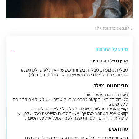
צילום: shutterstock
מידע על התרופה
אופן נטילת התרופה
טבליות מצופות, טבליות בשחרור ממושך. אין ללעוס, לכתוש או
לחצות את הטבליות של קוואטיאפין
(
סרוקוול
, Seroquel)
תדירות וזמן נטילה
פעם ביום או פעמיים ביום.
לטיפול בדיכאון הקשור להפרעה דו-קוטבית - יש ליטול את התרופה
לפני שינה
.
קוואטיאפין בטבליות מצופות- יש ליטול ללא קשר לאוכל.
קוואטיאפין בשחרור ממושך- עשויה להיות מושפעת ממזון. לכן, יש
ליטול את התרופה לפחות שעה לפני האוכל או לפני השינה.
טווח המינון
50 - 800 מ"ג ביום (כל שינוי במינון נעשה בהדרגה), בהתאם