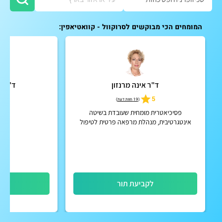
המומחים הכי מבוקשים לסרוקוול - קוואטיאפין:
ד"ר אינה מרנזון
ד"ר ס
5
5
(
19 חוות דעת
)
פסיכיאטרית מומחית שעובדת בשיטה
אינטגרטיבית, מנהלת מרפאה פרטית לטיפול
הוליסטי לגוף ונפש
לקביעת תור
לק