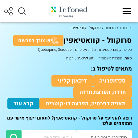
אינפומד
תרופות
סרוקוול - קוואטיאפין
סרוקוול - קוואטיאפין
יש צורך במרשם
פסיכוזה, נוגדי, פסיכוזה, נוגדי, אטיפיים
|
Quetiapine, Seroquel
מאת:
מערכת אינפומד
זמן קריאה:
5 דקות
מתאים לטיפול ב:
סכיזופרניה
דיכאון קליני
חרדה, הפרעת חרדה
מאניה דפרסיה, הפרעה דו-קוטבית
קרא עוד
רוצה להתייעץ על סרוקוול - קוואטיאפין? לתאום ייעוץ אישי עם
המומחים שלנו: