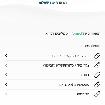
תראו לי עוד שאלות
המומחים של
med
Info
ממליצים לקרוא:
תרופות קשורות
בוטוליניום טוקסין (בוטוקס)
צטרימיד + כלורהקסידין (סביעור)
דזוניד
טופסיטיניב (קסלג'אנז)
פרופסיה