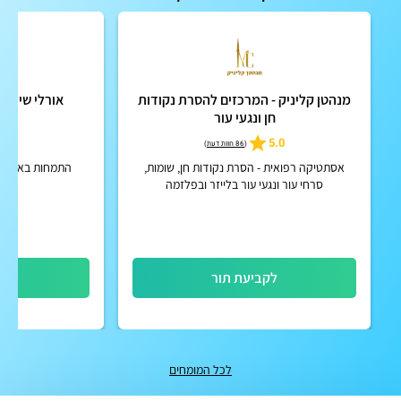
מנהטן קליניק - המרכזים להסרת נקודות
אורלי שילה 
חן ונגעי עור
ו
5
5.0
(
86 חוות דעת
)
אסתטיקה רפואית - הסרת נקודות חן, שומות,
התמחות באקנה, א
סרחי עור ונגעי עור בלייזר ובפלזמה
לקביעת תור
לק
לכל המומחים