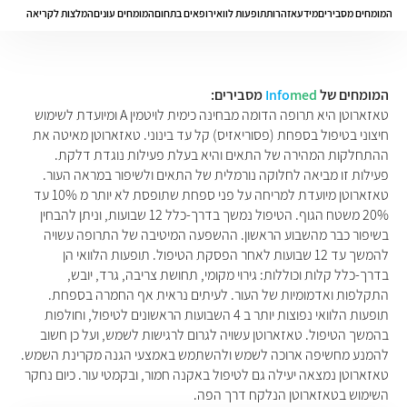
המומחים מסבירים
מידע
אזהרות
תופעות לוואי
רופאים בתחום
המומחים עונים
המלצות לקריאה
המומחים של
med
Info
מסבירים:
טאזארוטן היא תרופה הדומה מבחינה כימית לויטמין A ומיועדת לשימוש
חיצוני בטיפול בספחת (פסוריאזיס) קל עד בינוני. טאזארוטן מאיטה את
ההתחלקות המהירה של התאים והיא בעלת פעילות נוגדת דלקת.
פעילות זו מביאה לחלוקה נורמלית של התאים ולשיפור במראה העור.
טאזארוטן מיועדת למריחה על פני ספחת שתופסת לא יותר מ 10% עד
20% משטח הגוף. הטיפול נמשך בדרך-כלל 12 שבועות, וניתן להבחין
בשיפור כבר מהשבוע הראשון. ההשפעה המיטיבה של התרופה עשויה
להמשך עד 12 שבועות לאחר הפסקת הטיפול. תופעות הלוואי הן
בדרך-כלל קלות וכוללות: גירוי מקומי, תחושת צריבה, גרד, יובש,
התקלפות ואדמומיות של העור. לעיתים נראית אף החמרה בספחת.
תופעות הלוואי נפוצות יותר ב 4 השבועות הראשונים לטיפול, וחולפות
בהמשך הטיפול. טאזארוטן עשויה לגרום לרגישות לשמש, ועל כן חשוב
להמנע מחשיפה ארוכה לשמש ולהשתמש באמצעי הגנה מקרינת השמש.
טאזארוטן נמצאה יעילה גם לטיפול באקנה חמור, ובקמטי עור. כיום נחקר
השימוש בטאזארוטן הנלקח דרך הפה.