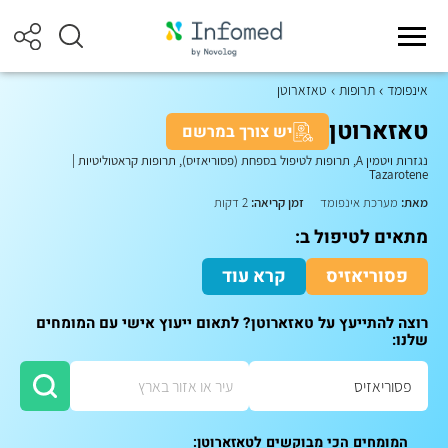
אינפומד
תרופות
טאזארוטן
טאזארוטן
יש צורך במרשם
נגזרות ויטמין A, תרופות לטיפול בספחת (פסוריאזיס), תרופות קראטוליטיות
|
Tazarotene
מאת:
מערכת אינפומד
זמן קריאה:
2 דקות
מתאים לטיפול ב:
פסוריאזיס
קרא עוד
רוצה להתייעץ על טאזארוטן? לתאום ייעוץ אישי עם המומחים
שלנו:
המומחים הכי מבוקשים לטאזארוטן: