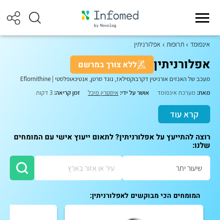
אינפומד
תרופות
אפלורניתין
אפלורניתין
ללא צורך במרשם
מעכב של האנזים אורניטין דקרבוקסילאז, נוגד סרטן, אנטינאופלסטי
|
Eflornithine
מאת:
מערכת אינפומד
אושר על ידי:
איסטרין מיכל
זמן קריאה:
3 דקות
קרא עוד
רוצה להתייעץ על אפלורניתין? לתאום ייעוץ אישי עם המומחים
שלנו:
המומחים הכי מבוקשים לאפלורניתין: