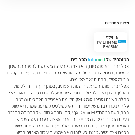
שמות מסחריים
איווילפין
IWILFIN MBI
PHARMA
המומחים של
med
Info
מסבירים:
אפלורניתין בשימוש כיום, הוא בצורת טבליה, המשמשת להפחתת הסיכון
להישנות המחלה נוירובלסטומה- סוג של סרטן שנוצר בתאי עצב הנקראים
נוירובלסטים, תחת תנאים מסוימים.
אפלורניתין פותחה בראשית שנות השמונים, במתן דרך הוריד, לטיפול
בסרטן ובאופן מקרי לחלוטין התגלה שהיא יעילה גם כנגד הזן המערבי של
מחלת השינה (טריפנוסומיאזיס) הקיימת באפריקה הטרופית ונגרמת
על-ידי נוכחות בדם של ייצור חד-תאי טפיל מסוג טריפנוסומה. היא שווקה
תחת השם המסחרי
Ornidyl,
אך עקב ייצור לא רווחי של התרופה החברה
בעלת הזכויות הפסיקה את ייצורה בשנת 1999. בעבר נעשה שימוש
באפלורניתין בצורת קרם כתכשיר המאט ומעכב את קצב צמיחת שיער
הפנים אצל נשים. מנגנון פעילותו הוא באמצעות עיכוב האנזים החיוני