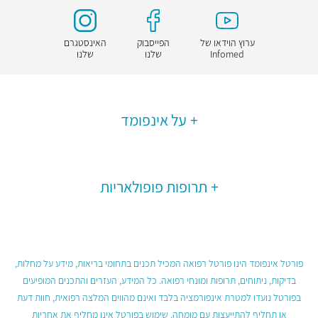
ערוץ הוידאו של
הפייסבוק
האינסטגרם
Infomed
שלנו
שלנו
על אינפומד
תרופות פופולאריות
פורטל אינפומד הינו פורטל רפואה המכיל תכנים בתחומי בריאות, מידע על מחלות,
בדיקות, ניתוחים, תרופות ומונחי רפואה. כל המידע, העזרים והתכנים המופיעים
בפורטל נועדו למטרת אינפורמציה בלבד ואינם מהווים המלצה רפואית, חוות דעת
או תחליף להתייעצות עם מומחה. שימוש בפורטל אינו מחליף את אחריות