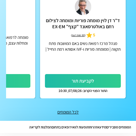
ד"ר דן לוין מומחה פוריות ומומחה לצילום
ד"ר 
רחם באולטרסאונד "קצף" EX-EM
5.0
5
(
30 חוות דעת
)
מומחה לרפואה פנימ
ומחלות עצם, מנה
מנהל מרכז רפואת נשים באם המושבות פתח
תקווה | ממומחה פוריות ו-IVF אסותא רמת החייל |
אפשרות לקבלת החזר על ייעוץ מחברות הביטוח
הפרטיות
לקביעת תור
לק
התור הפנוי הקרוב: 07/08/26, 10:30
לכל המומחים
המומחים מסבירים
מידע
אזהרות
תופעות לוואי
רופאים בתחום
המלצות לקריאה