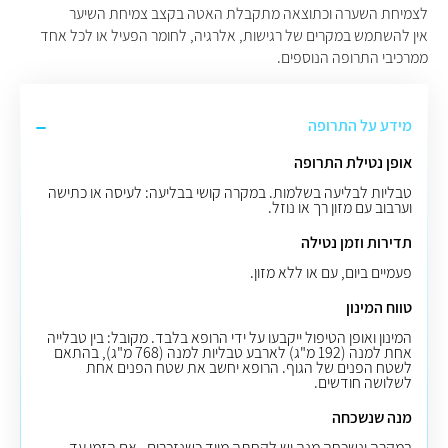
לצמיחת השערה וכתוצאה מתקבלת האטה בקצב צמיחת השיער
אין להשתמש במקרים של רגישות, אלרגיה, לחומר הפעיל או לכל אחד
ממרכיבי התרופה הנוספים.
מידע על התרופה
אופן נטילת התרופה
טבליות לבליעה בשלמות. במקרה קושי בבליעה: לעיסה או כתישה
וערבוב עם מזון רך או נוזל
.
תדירות וזמן נטילה
פעמיים ביום,
עם או ללא מזון
.
טווח המינון
המינון ואופן הטיפול ייקבעו על ידי הרופא בלבד. מקובל: בין טבלייה
אחת למנה (192 מ"ג) לארבע טבליות למנה (768 מ"ג), בהתאם
לשטח הפנים של הגוף. הרופא יחשב את שטח הפנים אחת
לשלושה חודשים
.
מנה שנשכחה
במקרה ונשכחה מנה יש לקחתה מייד כשנזכרים, אם הזמן עד