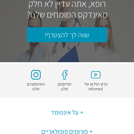
רופא, אתה עדיין לא חלק
מאינדקס המומחים שלנו?
שווה לך להצטרף!
ערוץ הוידאו של
הפייסבוק
האינסטגרם
Infomed
שלנו
שלנו
על אינפומד
פורומים פופולאריים