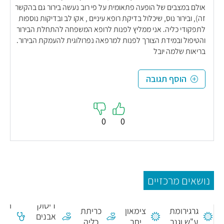
אולם במצבים של הופעה פתאומית על פי רוב נעשה בירור גם בהקשר
זה), ובירור נוס, שיכלול בדיקת רופא עיניים , אקו לב ובדיקות נוספות
לתפקודי כליה. אני ממליץ לפנות לרופא המשפחה להתחלת הבירור
והטיפול ובמידת הצורך לפנות למרפאה נפרולוגית להעמקת הבירור.
בריאות שלמה יובל
הוסף תגובה
0
0
נושאים מרכזיים
ריסוק
חלבו
גרגירומת
צימאון
כריתת
אבנים
כלל
ע"ש וגנר
יתר
כליה