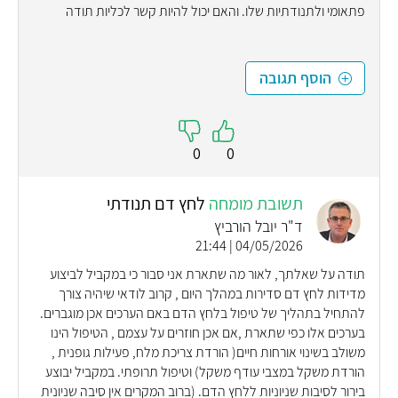
פתאומי ולתנודתיות שלו. והאם יכול להיות קשר לכליות תודה
הוסף תגובה
0
0
תשובת מומחה
לחץ דם תנודתי
ד"ר יובל הורביץ
04/05/2026 | 21:44
תודה על שאלתך, לאור מה שתארת אני סבור כי במקביל לביצוע
מדידות לחץ דם סדירות במהלך היום , קרוב לודאי שיהיה צורך
להתחיל בתהליך של טיפול בלחץ הדם באם הערכים אכן מוגברים.
בערכים אלו כפי שתארת ,אם אכן חוזרים על עצמם , הטיפול הינו
משולב בשינוי אורחות חיים( הורדת צריכת מלח, פעילות גופנית ,
הורדת משקל במצבי עודף משקל) וטיפול תרופתי. במקביל יבוצע
בירור לסיבות שניוניות ללחץ הדם. (ברוב המקרים אין סיבה שניונית