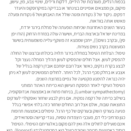
בכפות רגליים, מעורבות של הידיים, דלקות ורידים, שינויי צבע, מין, עישון,
מיקום, וכן ממצאים אופייניים בצינתור או בבדיקה במיקרוסקופ והיעדר
דפקים. ניקוד של 3 נקודות ומטה שולל את האבחון ושל 6 נקודות ומעלה
מאשש אותה בוודאות.
בעשר השנים האחרונות שכיחות הופעתה של מחלת בירגר יורדת,
במדינת ישראל ובארצות הברית, ושיעורה עולה במזרח הרחוק (הודו יפן
סין), ובקרב נשים(!), ייתכן שממצא זה משקף עלייה משמעותית בשיעור
המעשנות בקרב נשים צעירות.
טיפול: הצלחת הטיפול במחלת בירגר תלויה ביכולתו וברצונו של החולה
להפסיק לעשן. אצל חולים שהפסיקו לעשן תהליך המחלה נעצר וקל
לבצע בקרת נזקים, כאשר אצל רובם יסתכם אובדן רקמה בגליל של
אצבע או בחלק מכף הרגל, לכל היותר. לחולים הממשיכים לעשן לא ניתן
יהיה כנראה להימנע מקטיעה של גפיים במרוצת השנים.
הטיפול העיקרי לאחר הפסקת העישון הוא כריתת האהוד המותני
(Lumbar sympathectomy), בניתוח פתוח או באמצעות אנדוסקופיה,
בשילוב כריתה של רקמה נמקית. אם ניתן לבצע שחזור ואסקולרי לעורקים
התוצאות טובות, אולם אצל רוב החולים שחזור כזה בלתי אפשרי בגלל
פגיעה בעורקי השוק ובעורקים של כף הרגל. טיפולים באמצעות תרופות
כגון מרחיבי כלי דם, מעכבי היצמדות טסיות, נוגדי קרישה וסטרואידים,
אינם מועילים לחולים אלה ואין להם מקום באלגוריתם הטיפולי. הטיפול
היחיד באמצעות תרופה שהוכח כיעיל הוא הפרוסטגלנדין (Iloprost). הוא