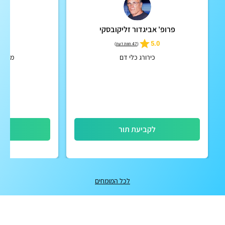
פרופ' אביגדור זליקובסקי
ד"ר 
4.9
5.0
(
47 חוות דעת
)
כירורג כלי דם
מומחה
לקביעת תור
לק
לכל המומחים