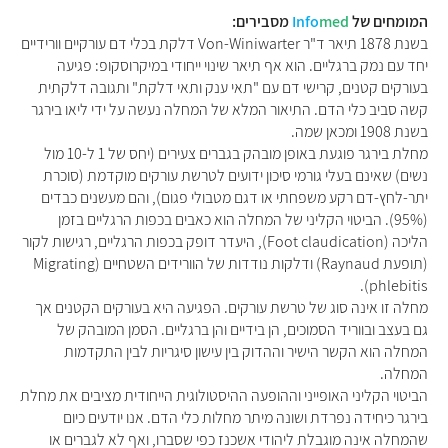
המומחים של
med
Info
מסבירים:
בשנת 1878 תיאר ד"ר Von-Winiwarter דלקת בכלי דם עורקיים וורידיים
יחד עם נמק ברגליים. הוא אף תיאר שינוי ייחודי במיקרוסקופ: פגיעה
בעורקים קטנים, קרישי דם עם "תאי ענק ותאי דלקת" ותגובה דלקתית
קשה סביב כלי הדם. התיאור המלא של המחלה נעשה על ידי ליאו בירגר
בשנת 1908 ומכאן שמה.
מחלת בירגר פוגעת באופן מובהק בגברים צעירים (יחס של 1 ל-10 מול
נשים) שאינם בעלי גורמי סיכון ידועים לטרשת עורקים מוקדמת (סוכרת
יתר-לחץ-דם רקע משפחתי או דגם מטבולי פגום), והם מעשנים כבדים
(95%). הביטוי הקליני של המחלה הוא כאבים בכפות הרגליים בזמן
הליכה (Foot claudication), היעדר דופק בכפות הרגליים, רגישות לקור
(תופעת Raynaud) ודלקות נודדות של הוורידים השטחיים (Migrating
phlebitis).
מחלה זו אינה סוג של טרשת עורקים. הפגיעה היא בעורקים הקטנים אך
גם בעצב ובווריד הסמוכים, הן בידיים והן ברגליים. הסמן המובהק של
המחלה הוא הקשר הישיר וההדוק בין עישון סיגריות לבין התקדמות
המחלה.
הביטוי הקליני האופייני וההופעה ההיסטולוגית הייחודית מציבים את מחלת
בירגר כיחידה נפרדת ושונה מיתר מחלות כלי הדם. אנו יודעים כיום
שהמחלה אינה מוגבלת ליהודי אשכנז כפי שסברו, ואף לא לגברים או