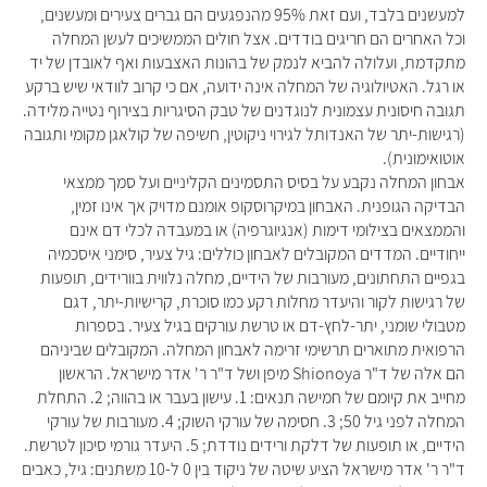
למעשנים בלבד, ועם זאת 95% מהנפגעים הם גברים צעירים ומעשנים,
וכל האחרים הם חריגים בודדים. אצל חולים הממשיכים לעשן המחלה
מתקדמת, ועלולה להביא לנמק של בהונות האצבעות ואף לאובדן של יד
או רגל. האטיולוגיה של המחלה אינה ידועה, אם כי קרוב לוודאי שיש ברקע
תגובה חיסונית עצמונית לנוגדנים של טבק הסיגריות בצירוף נטייה מלידה.
(רגישות-יתר של האנדותל לגירוי ניקוטין, חשיפה של קולאגן מקומי ותגובה
אוטואימונית).
אבחון המחלה נקבע על בסיס התסמינים הקליניים ועל סמך ממצאי
הבדיקה הגופנית. האבחון במיקרוסקופ אומנם מדויק אך אינו זמין,
והממצאים בצילומי דימות (אנגיוגרפיה) או במעבדה לכלי דם אינם
ייחודיים. המדדים המקובלים לאבחון כוללים: גיל צעיר, סימני איסכמיה
בגפיים התחתונים, מעורבות של הידיים, מחלה נלווית בוורידים, תופעות
של רגישות לקור והיעדר מחלות רקע כמו סוכרת, קרישיות-יתר, דגם
מטבולי שומני, יתר-לחץ-דם או טרשת עורקים בגיל צעיר. בספרות
הרפואית מתוארים תרשימי זרימה לאבחון המחלה. המקובלים שביניהם
הם אלה של ד"ר Shionoya מיפן ושל ד"ר ר' אדר מישראל. הראשון
מחייב את קיומם של חמישה תנאים: 1. עישון בעבר או בהווה; 2. התחלת
המחלה לפני גיל 50; 3. חסימה של עורקי השוק; 4. מעורבות של עורקי
הידיים, או תופעות של דלקת ורידים נודדת; 5. היעדר גורמי סיכון לטרשת.
ד"ר ר' אדר מישראל הציע שיטה של ניקוד בין 0 ל-10 משתנים: גיל, כאבים