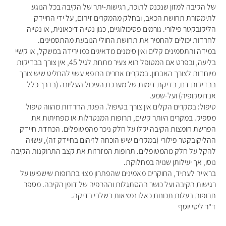
של הקיבה למזון שנכנס לתוכה, רגישות-יתר של הקיבה בכל הנוגע
לתימסורת תחושת הכאב, ובחלק מהמקרים זיהום, על ידי החיידק
הליקובקטר פילורי. גורמים פסיכולוגיים, כגון נטייה דיכאונית, או נטייה
לחרדות יכולים להחמיר את תחושת החולי הנובעת מהתסמינים.
במידה והתסמינים קלים ואין סימנים מדאיגים כמו ירידה במשקל, או קשיי
בליעה, ובפרט אם המטופל הוא צעיר מתחת לגיל 45, אין צורך בבדיקות
מיוחדות לצורך האבחון. במקרים אחרים הרופא עשוי להחליט שיש צורך
בבדיקות דם, בדיקת דימות של מערכת העיכול העליונה (בדרך כלל
אנדוסקופיה) ועל-שמע.
טיפול: במקרים הקלים אין צורך בטיפול. הפגת החרדות מהווה טיפול
מספיק. במקרים היותר קשים, תרופות המנטרלות או מפחיתות את
הפרשת חומצות הקיבה יקלו על חלק ניכר מהמטופלים. הכחדת חיידק
ההליקובקטר פילורי (במקרים שיש הוכחה לזיהום בחיידק זה), עשויה
להקל על חלק מהמטופלים. תרופות המזרזות את קצב התרוקנות הקיבה
נוסו, אך יעילותן שנויה במחלוקת.
בראייה לעתיד, החוקרים מאמינים שהפתרון מצוי בתרופות שישפיעו על
רגישות הקיבה ועל כושר ההסתגלות וההרפיה של דופן הקיבה. מספר
תרופות בעלות תכונות כאלו נמצאות בשלבי בדיקה.
ד"ר ליסי יוסף