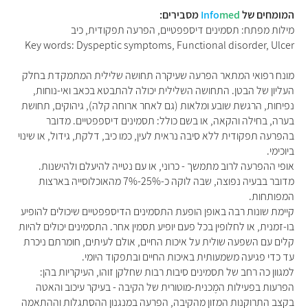
המומחים של
med
Info
מסבירים:
מילות מפתח: תסמינים דיספפטיים, הפרעה תפקודית, כיב
Key words: Dyspeptic symptoms, Functional disorder, Ulcer
מונח רפואי המתאר הפרעה שעיקרה תחושה שלילית המתמקדת בחלק
העליון של הבטן. התחושה השלילית יכולה להתבטא בכאב ואי-נוחות,
נפיחות, הרגשת שובע ומלאות (גם לאחר ארוחה קלה), גיהוקים, תחושת
בערה, בחילה והקאה, או בשם כולל: תסמינים דיספפטיים. מדובר
בהפרעה תפקודית ללא סיבה נראית לעין, כמו כיב, דלקת, גידול, או שינוי
ביוכימי.
אופי ההפרעה לרוב מתמשך - כרוני, או עם נטייה להיעלם ולהישנות.
מדובר בבעיה נפוצה, שבה לוקה כ-25%-7% מהאוכלוסייה בארצות
המפותחות.
קיימת שונות רבה באופן הופעת התסמינים הדיספפטיים שיכולים להופיע
בו-זמנית, או לחלופין בכל פעם יופיע תסמין אחר. התסמינים יכולים להיות
קלים עם השפעה שולית על איכות החיים, אולם לעיתים, חומרתם ניכרת
עד כדי פגיעה משמעותית באיכות החיים ובתפקוד היומי.
למגוון כה רחב של תסמינים סיבות רבות שחלקן זוהו, העיקריות בהן:
הפרעות בפעילות המֶכנית-מוטורית של הקיבה - בעיקר עיכוב והאטה
בקצב התרוקנות המזון מהקיבה, הפרעה במנגנון ההסתגלות וההתאמה