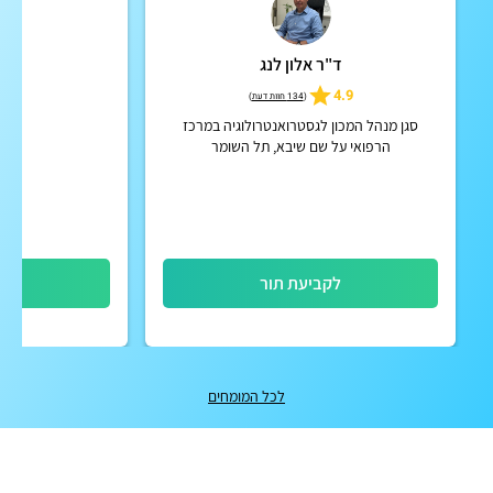
ד"ר אלון לנג
ד"ר
5
4.9
(
134 חוות דעת
)
סגן מנהל המכון לגסטרואנטרולוגיה במרכז
הרפואי על שם שיבא, תל השומר
לקביעת תור
לק
לכל המומחים