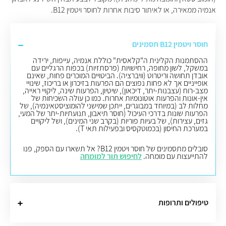
אנמיה ממאירה, או לאיתור סיבות אחרות לחוסר ויטמין ‎B12.
חוסר ויטמין ‎B12 תסמינים
ההסתמנות הקלינית ה"קלאסית" כוללת אנמיה, עייפות, ירידה
במשקל, לשון מחופה, רחישויות (פרסתזיות) בכפות הרגליים עם
אובדן תחושה וריטרוט (וויברציה). הביטויים המוכרים פחות, שאינם
אופייניים אך לא פחות נפוצים הם הפרעות בזיכרון או בריכוז, שינויי
מצב-רוח (עצבנות-יתר, דיכאון), שיטיון, הפרעות שינה, ליקויי ראייה,
אין-אונות והפרעות אוטונומיות אחרות. כמו כן עולה השכיחות של
מחלות לב (במיוחד במבוגרים, ייתכן שמישני להומוציסטאינמיה), של
הפרעות שונות בדרכי העיכול (חוסר תיאבון, תנועתיות-יתר של המעי,
גזים, עצירות), של בעיות פוריות (בקרב שני המינים), ושל ליקויים
במערכת החיסון (בכמוטקסיס ובפעילות תאי T).
סובלים מתסמינים של חוסר ויטמין ‎B12? אל תשארו עם הספק, פנו
להתייעצות עם מומחה.
לחיפוש תור למומחה
טיפולים ותרופות