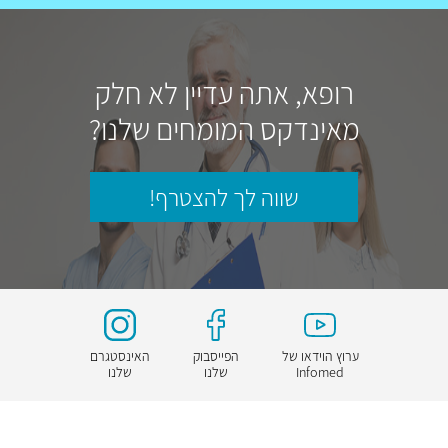
רופא, אתה עדיין לא חלק
מאינדקס המומחים שלנו?
שווה לך להצטרף!
ערוץ הוידאו של
הפייסבוק
האינסטגרם
Infomed
שלנו
שלנו