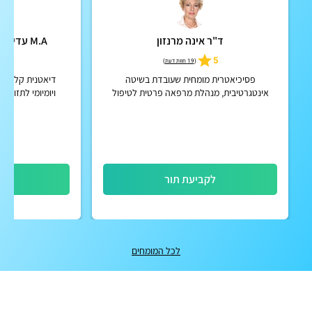
ד"ר אינה מרנזון
M.A עדי יאנה - דיאטנית קלינית
4.9
5
(
19 חוות דעת
)
פסיכיאטרית מומחית שעובדת בשיטה
דיאטנית קלינית א
אינטגרטיבית, מנהלת מרפאה פרטית לטיפול
ויומיומי לתזונה
הוליסטי לגוף ונפש
והרגלים 
לקביעת תור
לק
לכל המומחים