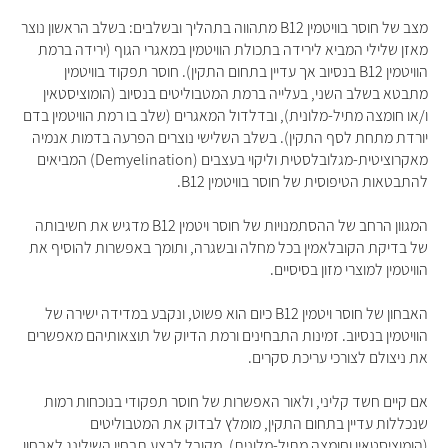
מצב של חוסר בוויטמין ‎B12 מתהווה בתהליך ובשלבים: בשלב הראשון נוצר
מאזן שלילי המביא לירידה בתכולת הוויטמין במאגרי הגוף (ירידה ברמת
הוויטמין ‎B12 בנסיוב אך עדיין בתחום התקין). חוסר תפקוד בוויטמין
מתבטא בשלב השני, בעלייה ברמת המטבוליטים בנסיוב (הומוציסטאין
ו/או חומצה מתיל-מלונית), ובדלדול המאגרים (שלב בו רמת הוויטמין בדם
יורדת מתחת לסף התקין). בשלב השלישי נוצרים הפרעה בדמות אנמיה
מאקרוציטית-מגלובלסטית וליקוי בעצבים (Demyelination) המביאים
להתבטאות הטיפוסית של חוסר בוויטמין ‎B12.
המגוון הרחב של ההסתמנויות של חוסר ויטמין B12 מדגיש את חשיבותה
של בדיקת הקובלאמין בכל מחלה ובשגרה, ותומך באפשרות להוסיף את
הוויטמין למוצרי מזון בסיסיים.
האבחון של חוסר ויטמין ‎B12 כיום הוא פשוט, ונקבע במדידה ישירה של
הוויטמין בנסיוב. זמינות התבחינים ורמת הדיוק של תוצאותיהם מאפשרים
את ניצולם לצורכי עריכת סקרים.
אם קיים חשד קליני, ולאור האפשרות של חוסר תפקודי בנוכחות רמות
שנכללות עדיין בתחום התקין, מומלץ לבדוק את המטבוליטים
(הומוציסטאין וחומצה מתיל-מלונית). מקובל לבצע תבחין השילינג לאבחון