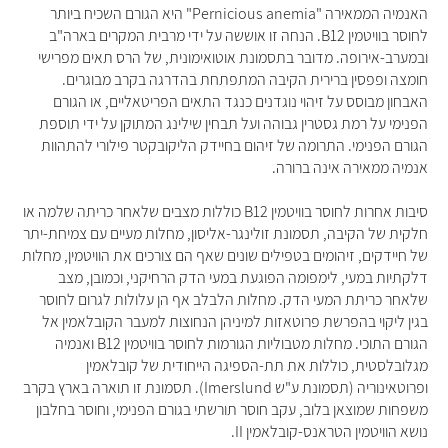
האנמיה הממאירה "Pernicious anemia" היא הגורם השכיח ביותר
לחוסר בוויטמין ‎B12. הנחה זו אוששה על ידי מרבית המקרים בארה"ב
ובמערב-אירופה. מדובר בתסמונת אוטואימונית, של הרס תאים מפרישי
חומצה ופפסין ברירית הקיבה המתפתחת בהדרגה בקרב מבוגרים.
האבחון מבוסס על זיהוי נוגדנים כנגד התאים הפריטאליים, או הגורם
הפנימי על רמת גסטרין גבוהה ועל תבחין שילינג המתוקן על ידי תוספת
הגורם הפנימי. התרומה של זיהום בחיידק הליקובקטר פילורי להתהוות
אנמיה ממאירה אינה ברורה.
סיבות אחרות לחוסר בוויטמין ‎B12 כוללות מצבים שלאחר כריתה שלמה או
חלקית של הקיבה, תסמונת זולינגר-אליסון, מחלות מעיים עם צמיחת-יתר
של חיידקים, זיהומים בטפילים שונים שאף הם צורכים את הוויטמין, מחלות
דלקתיות במעי, לימפומה הפוגעת במעי הדק הרחיקני, וכמובן, מצב
שלאחר כריתת המעי הדק. מחלות הלבלב אף הן עלולות לגרום לחוסר
בגין ליקוי בהפרשת פרוטאזות למיניהן הנחוצות למעבר הקובלאמין אל
הגורם התוכי. מחלות מטבוליות הגורמות לחוסר בוויטמין ‎B12 ואנמיה
מגלובלסטית, כוללות את תת-הספיגה הייחודית של קובלאמין
ופרוטאינוריה (תסמונת ע"ש Imerslund). תסמונת זו תוארה בארץ בקרב
משפחות שמוצאן בלוב, עקב חוסר תורשתי בגורם הפנימי, וחוסר בחלבון
נושא הוויטמין הטראנס-קובלאמין II.