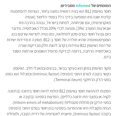
המומחים של
med
Info
מסבירים:
חוסר בוויטמין ‎B12 הוא בעיה רפואית נפוצה ביותר, הגורמת להסתמנות
קלינית שונה מזו המופיעה בדרך כלל בספרי הלימוד (אנמיה
מאקרוציטית), וגם שכיחותה, לפחות בישראל, גבוהה בהרבה מזו
שבארצות המערב (3%), ומגיעה לכדי 20% מכלל האוכלוסייה. מדובר
כיום גם על חוסר כגורם סיכון לתחלואה, כמו נטייה לטרשת עורקים בגין
הומוציסטאינמיה שהיא תולדה של חוסר ב-‎B12. מסיבה זו מדידות ישירות
של רמת הוויטמין ‎B12 עתידות בקרוב להוות חלק מבדיקות שגרה
באוכלוסייה הרחבה, בדומה לבדיקת פרופיל השומנים או רמות הסוכר
בדם.
מקור הוויטמין במזון הוא בעיקר בבשר, בביצים ובמאכלי חלב. הוויטמין
נקשר בקיבה לגורם התוכי (הפנימי) (Intrinsic factor) וכמכלול הוא נספג
במעי הדק הרחיקני (Terminal ileum).
הסיבות להתהוות חוסר בוויטמין ‎B12 יכולות להיות חוסר בתזונה (בתזונה
לקויה או במצבי תת-תזונה כלליים), הפרעות בספיגה (בקיבה או
במעי-הדק) וכן מחלות מטבוליות (Inborn errors of metabolism).
הנחה מקובלת היא שההפרעה בספיגה בגין חוסר בגורם התוכי (הפנימי)
בקיבה (Intrinsic factor), מישנית לאטרופיה של רירית הקיבה, ולמחלת