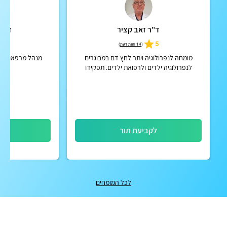
ד"ר זאב קציר
ד"ר 
5
5
(
14 חוות דעת
)
מומחה לנפרולוגיה ויתר לחץ דם במבוגרים
מנהל מרפאות נפר
לנפרולוגיה ילדים ולרפואת ילדים. תפקידו
החו
האחרון: רופא בכיר בביה"ח האוניברסיטאי אסותא
אשדוד
לקביעת תור
לק
לכל המומחים