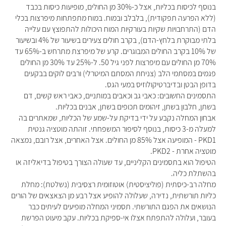
בנוסף לכיסות בכליות, אצל כ-30% מן החולים, מופיעות כיסות בכבד
(ללא הפרעה תפקודית), בלבלב ובמוח. במוח מתפתחות מיפרצות בכלי
הדם (התרחבויות שקיות בעורקיות המוח היכולות להתפוצץ עם עלייה
בלתי מבוקרת בלחץ-הדם), בקרב חולים צעירים בשיעור של 4% ובשיעור
של 10% בקרב החולים המבוגרים. קרע של מיפרצת מתרחש ב-65% עד
70% מן החולים עם מיפרצות לפני גיל 50. ל-25% עד 30% מן החולים
פגמים במסתמי הלב (צניחת המסתם המיטרלי) ורבים לוקים בבקעים
בדופן הבטן ובדיברטיקולוזיס במעי הגס.
התסמינים החשובים: כאבי גב וכאבים במותניים, כאבי ראש קשים, דם
בשתן, חלבון בשתן, זיהומים תכופים בשתן, אבנים בכליות.
אבחון המחלה נקבע על ידי בדיקת על-שמע של הכליות, שמאתרים בה
למעלה מ-3 כיסות, בנוסף לסיפור המשפחתי. זוהתה מוטציה גנטית
PKD1 - המופיעה אצל 85% מן החולים. אצל האחרים, אצל רובם, נמצאה
מוטציה אחרת - PKD2.
הטיפול הוא בתסמינים הקליניים, עד שעולה הצורך בטיפול בדיאליזה או
בהשתלת כליה.
מחלה רב-כיסתית (פוליציסטית) אוטוזומית רצסיבית (נשלטת): מחלת
כליות תורשתית, נדירה, שעלולה להופיע אצל רבע מן הצאצאים של הורים
הנושאים את הפגם התורשתי. תסמיני המחלה מופיעים לעיתים כבר
בעובר, ועלולה להתפתח אצלו אי-ספיקת בכליות. עקב מיעוט הפרשת