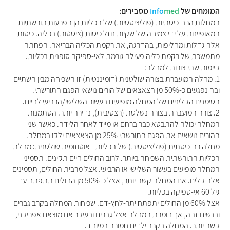
המומחים של
med
Info
מסבירים:
המחלות הרב-כיסתיות (פוליציסטיות) של הכליות הן הפרעות תורשתיות
המאופיינות על ידי צמיחה של שקיות נוזל כיסות (ציסטות) בכליה. כיסות
אלה גדלות ומחליפות, בהדרגה, את רקמת הכליה הבריאה. הפחתה
מתמשכת של רקמת כליה פעילה גורמת לאי-ספיקה סופנית בכליות.
קיימות שתי צורות למחלה:
1. מחלה המועברת בצורה שולטנית (דומיננטית) זו השכיחה מבין השתיים
ובה נפגעים כ-50% מן הצאצאים של הורים נושאי הפגם התורשתי.
הסימנים הקליניים של המחלה מופיעים בעשור השלישי/הרביעי לחיים.
2. צורה המועברת בצורה נשלטת (רצסיבית), נדירה יותר. הסתמנות
המחלה יכולה להתבטא כבר ברחם או מייד לאחר הלידה. כאשר שני
ההורים נושאים את הפגם התורשתי 25% מן הצאצאים ילקו במחלה.
מחלה רב-כיסתית (פוליציסטית) של הכליות - אוטוזומית שולטנית: מחלת
הכליות התורשתית השכיחה ביותר. לרוב החולים חיים תקינים. תסמיני
המחלה מופיעים בעשור השלישי או הרביעי. אצל מרבית החולים, תסמינים
אלה קלים. אם המחלה קשה יותר, אצל כ-50% מן החולים תתפתח עד
גיל 60 אי-ספיקה בכליות.
אצל 60% מן החולים יתפתח יתר-לחץ-דם. שכיחות המחלה בקרב גברים
ובנשים זהה, אך חומרת המחלה אצל גברים ובעיקר אם מוצאם אפריקני,
קשה יותר. המחלה בקרב ילדים חמורה במיוחד.