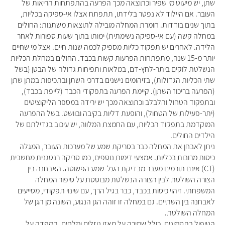
שתן, יש מיעוט מי שפיר וכתוצאה מכך הפרעה בהתפתחות הריאות של
העובר. אם היילוד לא נפטר בלידתו, תתפתח אצלו אי-ספיקה בכליות,
בתוך שנים בודדות. חומרת המחלה מובילה לתוצאות משתנות: החולים
במחלה קשה (עם אי-ספיקה נשימתית) ימותו בתוך שעות ספורות לאחר
הלידה. לאחרים יש תפקוד כליות מספיק לכמה שנות חיים. אצל מי שחיים
יותר מ-15 שנה, מתפתחות הפרעות קשות בכבד. החולים במחלת הכליות
הנשלטת לוקים ביתר-לחץ-דם, במלאות ותפיחות גדולה של הבטן (בשל
שתי הכליות הגדולות), בזיהומים נישנים בדרכי השתן ובתכיפות במתן שתן
(הפרעה בריכוז השתן). קיימת הפרעה בתפקודי הכבד (לייפת בכבד),
ובתפקוד הטחול והלבלב וכתוצאה מכך יש ירידה במספר הליקוציטים
(יתר-פעילות של הטחול), והופעת דליות בקיבה ובוושט. בשל ההפרעה
המוקדמת בתפקוד הכליות, עם החמצת המלווה, יש עיכוב בגדילתם של
הילדים החולים.
ניתן לאבחן את המחלה כבר בסריקת שמע של מערכות העובר, המגלה
כיסות מרובות בכליות. אמצעי דימות נוספים, כמו סריקה רנטגנית מחשבית
(CT) אינם תורמים מעבר מבדיקת העל-שמע הפשוטה. האבחנה בין
הצורה השולטת לבין הצורה הנשלטת מבוססת על סיפור המחלה
המשפחתי. זיהוי כיסות בכבד, כבר בגיל הרך, עם שינוי תפקודי, מסייעים
לאבחנה בין השתיים. גם במחלה זו זוהה הגן הנגוע, השונה מן הגן של
המחלה השולטת.
הטיפול בתסמינים, כולל שמירה על מאזן נוזלים ומלחים, הקפדה על