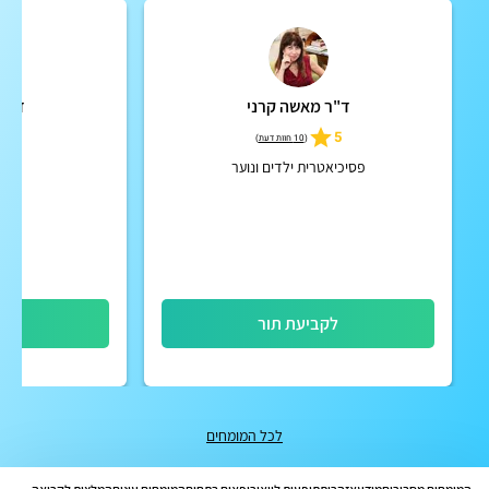
ד"ר מאשה קרני
ד"ר 
5
5
(
10 חוות דעת
)
פסיכיאטרית ילדים ונוער
פסיכ
לקביעת תור
לק
לכל המומחים