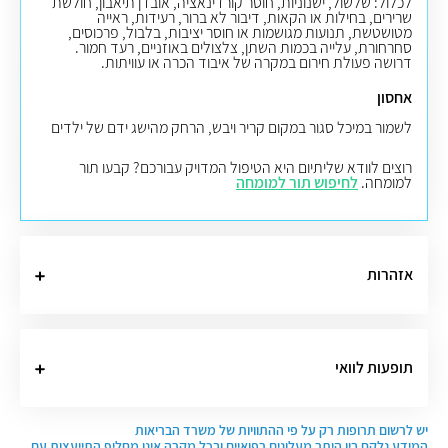
לכלול: שלשול, ישנוניות, חוסר קורדינאציה, אובדן תיאבון, חולשת
שרירים, בחילות או הקאות, דיבור לא ברור, רעידות, ראייה
מטושטשת, תנועות מגושמות או חוסר יציבות, בלבול, פרכוסים,
סחרחורת, עלייה בכמות השתן, צלצולים באוזניים, רעד חמור.
דרושה פעולת חירום במקרה של איבוד הכרה או עוויתות
.
אחסון
לשמור במיכל סגור במקום קריר ויבש, הרחק מהישג ידם של ילדים
רוצים לוודא שליתיום היא הטיפול המדויק עבורכם? קבעו תור
למומחה.
לחיפוש תור למומחה
אזהרות
תופעות לוואי
יש לרשום תרופות רק על פי ההתוויות של משרד הבריאות
המידע נלקח בין היתר מעלונים רפואיים ובכל מקרה אינו מחליף התייעצות עם