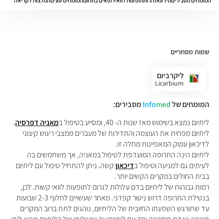
המומחים מסבירים
מידע
אזהרות
תופעות לוואי
רופאים בתחום
המומחים עונים
המלצות לקריאה
שמות מסחריים
ליקרביום
Licarbium
המומחים של
med
Info
מסבירים:
ליתיום נמצא בשימוש מאז שנות ה- 40, ומסייע בטיפול ב
מאניה דפרסיה
.
ליתיום מפחית את העוצמה והתדירות של מעברים ממצבי ריגוש קיצוני
לדיכאון עמוק המאפיינות מחלה זו
.
ליתיום הינה התרופה המועדפת לטיפול במאניה, אך משתמשים בה
לעיתים גם למניעה וטיפול ב
דיכאון
קשה. ניתן להתחיל טיפול עם ליתיום
בבית החולים במקרים הקשים יותר
.
רמות גבוהות של ליתיום בדם עלולות לגרום לתופעות לוואי קשות. לכן,
בנטילת התרופה דרוש ניטור קפדני. מאחר שעשויים לחלוף 2-3 שבועות
עד שתורגש השפעתו החיובית של הליתיום, נוהגים לתת ברוב המקרים