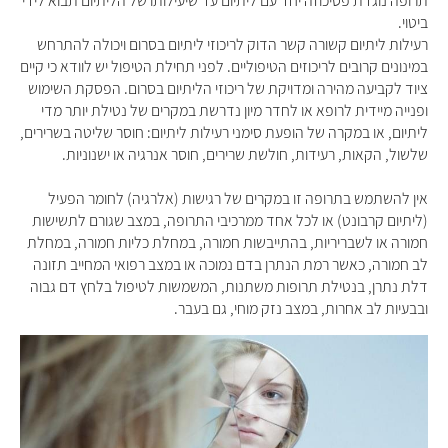
תרופה נוגדת פסיכוזה יחד עם ליתיום עד שיעילותו של הליתיום תבוא לידי
ביטוי
.
רעילות ליתיום קשורה קשר הדוק לריכוזי ליתיום בסרום ויכולה להתרחש
במינונים קרובים לריכוזים הטיפוליים. לפני תחילת הטיפול יש לוודא כי קיים
ציוד לקביעה מהירה ומדויקת של ריכוזי הליתיום בסרום.
הפסקת השימוש
ופנייה מיידית לרופא או לחדר מיון נדרשת במקרים של נטילת יותר מדי
ליתיום, או במקרה של הופעת סימני רעילות ליתיום: חוסר שליטה בשרירים,
שלשול, הקאות, רעידות, חולשת שרירים, חוסר אנרגיה או ישנוניות.
אין להשתמש בתרופה זו במקרים של רגישות (אלרגיה) לחומר הפעיל
(ליתיום קרבונט) או לכל אחד ממרכיבי התרופה, במצב שגורם לתשישות
חמורה או לשבריריות, בהתייבשות חמורה, במחלת כליות חמורה, במחלת
לב חמורה, כאשר רמת הנתרן בדם נמוכה או במצב רפואי המחייב תזונה
דלת נתרן, בנטילת תרופות משתנות, המשמשות לטיפול בלחץ דם גבוה
ובבעיות לב אחרות, במצב נזק מוחי, גם בעבר
.