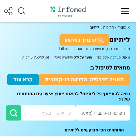
אינפומד
תרופות
ליתיום
ליתיום
יש צורך במרשם
מייצבי מצב רוח, תרופות נוגדות מאניה
|
Lithium
מאת:
מערכת אינפומד
אושר על ידי:
איסטרין מיכל
זמן קריאה:
5 דקות
מתאים לטיפול ב:
מאניה דפרסיה, הפרעה דו-קוטבית
קרא עוד
רוצה להתייעץ על ליתיום? לתאום ייעוץ אישי עם המומחים
שלנו:
המומחים הכי מבוקשים לליתיום: