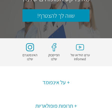
שווה לך להצטרף!
ערוץ הוידאו של
הפייסבוק
האינסטגרם
Infomed
שלנו
שלנו
על אינפומד
תרופות פופולאריות