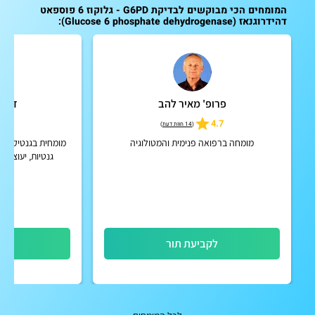
המומחים הכי מבוקשים לבדיקת G6PD - גלוקוז 6 פוספאט
דהידרוגנאז (Glucose 6 phosphate dehydrogenase):
פרופ' מאיר להב
ד"ר 
5
4.7
(
14 חוות דעת
)
מומחה ברפואה פנימית והמטולוגיה
מומחית בגנטיקה רפ
גנטיות, יעוצים 
לקביעת תור
לק