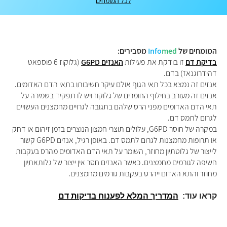
לכל המומחים
המומחים של
med
Info
מסבירים:
בדיקת דם
זו בודקת את פעילות
האנזים G6PD
(גלוקוז 6 פוספאט
דהידרוגנאז) בדם.
אנזים זה נמצא בכל תאי הגוף אולם עיקר חשיבותו בתאי הדם האדומים.
אנזים זה מעורב בחילוף החומרים של גלוקוז ויש לו תפקיד בשמירה על
תאי הדם האדומים מפני הרס שלהם בתגובה לגרויים מחמצנים העשויים
לגרום לתמס דם.
במקרה של חוסר G6PD, עלולים תוצרי חמצון הנוצרים בזמן זיהום או דחק
או תרופות מחמצנות לגרום לתמס דם. באופן רגיל, אנזים G6PD קשור
לייצור של גלוטתיון מחוזר, השומר על תאי הדם האדומים מהרס בעקבות
חשיפה לגורמים מחמצנים. כאשר האנזים חסר אין ייצור של גלותאתיון
מחוזר והתא האדום ייהרס בעקבות גורמים מחמצנים.
קראו עוד:
המדריך המלא לפענוח בדיקות דם