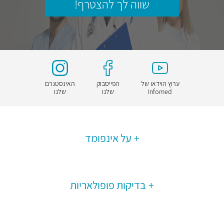
שווה לך להצטרף!
ערוץ הוידאו של
הפייסבוק
האינסטגרם
Infomed
שלנו
שלנו
על אינפומד
בדיקות פופולאריות