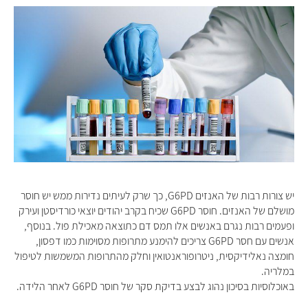
יש צורות רבות של האנזים G6PD, כך שרק לעיתים נדירות ממש יש חוסר
מושלם של האנזים. חוסר G6PD שכיח בקרב יהודים יוצאי כורדיסטן ועירק
ופעמים רבות נגרם באנשים אלו תמס דם כתוצאה מאכילת פול. בנוסף,
אנשים עם חסר G6PD צריכים להימנע מתרופות מסוימות כמו דפסון,
חומצה נאלידיקסית, ניטרופוראנטואין וחלק מהתרופות המשמשות לטיפול
במלריה.
באוכלוסיות בסיכון נהוג לבצע בדיקת סקר של חוסר G6PD לאחר הלידה.