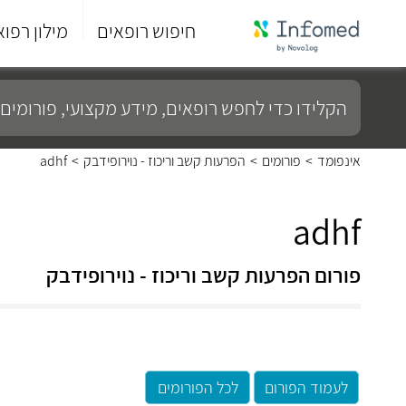
חיפוש רופאים
מילון רפוא
סוף
התפריט
הקלידו
הראשי.
כדי
לחפש
רופאים,
מידע
אינפומד
>
פורומים
>
הפרעות קשב וריכוז - נוירופידבק
>
adhf
מקצועי,
פורומים
ועוד...
adhf
פורום הפרעות קשב וריכוז - נוירופידבק
לעמוד הפורום
לכל הפורומים