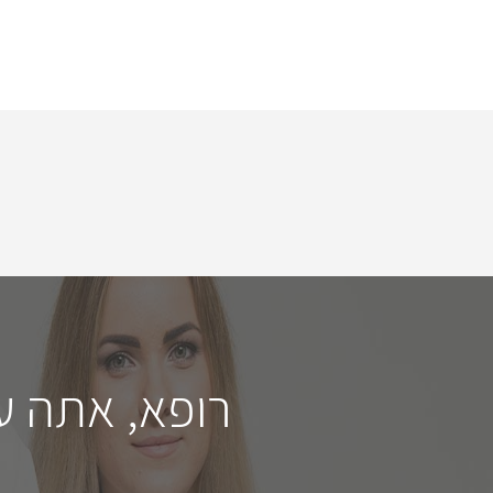
רופא, אתה ע