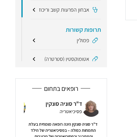
אבחון הפרעות קשב וריכוז
תרופות קשורות
פמולין
אטומוקסטין (סטרטרה)
מונחים קשורים
רופאים בתחום
מיינדפולנס
ה סונקין
לירון אריאן
תום
סומטי
יה
נטורופתיה
רפו
נה רופאה מומחית בעלת
מטפל מומחה ב
5
( 4 חוות דעת )
סיכיאטריה של הילד
בכיר
טריה של מבוגרים.