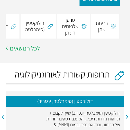
סרטן
בריחת
דולוקסטין
שלפוחית
דסמו
שתן
(סימבלטה
השתן
לכל הנושאים
תרופות קשורות לאורוגניקולוגיה
דולוקסטין (סימבלטה, ינטריב)
דולוקסטין (סימבלטה, ינטריב) שייך לקבוצת
תרופות נוגדות דיכאון, המעכבת ספיגה חוזרת
של סרוטונין ונור-אפינפרין במוח (SNRI).&...