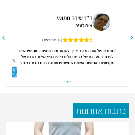
ד"ר שירה חתומי
אורולוגיה
יר
מנ
5
( 36 חוות דעת )
"חווית טיפול טובה מאוד צריך לשמור על רופאים כמוה שימשיכו
לעבוד במערכת של קופת חולים כללית היא שילוב מנצח של
מקצועיות ואנושיות אשמח שתשתפו אותה בחוות הדעת מגיע
קראו
לרופאים לשמוע גם דברים טובים יישר כוח על הסקר ורוצה
עליי
להאמין שתעשו בו שימוש מושכל"
כתבות אחרונות