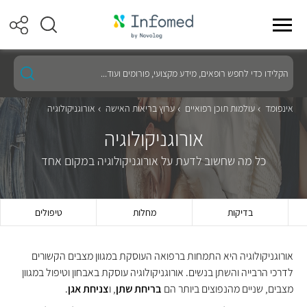
הקלידו
כדי
לחפש
רופאים,
אינפומד
עולמות תוכן רפואיים
ערוץ בריאות האישה
אורוגניקולוגיה
מידע
מקצועי,
אורוגניקולוגיה
פורומים
ועוד...
כל מה שחשוב לדעת על אורוגניקולוגיה במקום אחד
בדיקות
מחלות
טיפולים
אורוגניקולוגיה היא התמחות ברפואה העוסקת במגוון מצבים הקשורים
לדרכי הרבייה והשתן בנשים. אורוגניקולוגיה עוסקת באבחון וטיפול במגוון
מצבים, שניים מהנפוצים ביותר הם
בריחת שתן
, ו
צניחת אגן
.