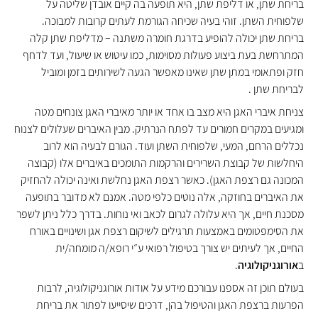
בריחת שתן, או דליפת שתן, היא תופעה בה קיים אובדן שליטה על
שלפוחית השתן. זוהי בעיה שכיחה הגורמת לעתים קרובות למבוכה.
בריחת שתן יכולה להופיע בדרגת חומרה משתנה – מדליפת שתן קלה
המתרחשת בעת ביצוע פעולות מסוימות, כמו עיטוש או שיעול, ועד לדחף
חזק ופתאומי במתן שתן שאינו מאפשר הגעה לשירותים בזמן ומוביל
לבריחת שתן .
צניחת איברי האגן היא מצב בו אחד או יותר מאיברי האגן צונחים מטה
ומגיעים במקרים חמורים עד לפתח הנרתיק. מבין האיברים שעלולים לצנוח
נכללים הרחם, המעי, שלפוחית השתן ועוד. הגורם לבעיה הוא לרוב
היחלשות של קבוצת השרירים והרקמות התומכים באיברים אלו (קבוצה
המכונה גם רצפת האגן). כאשר רצפת האגן נחלשת ואינה יכולה להחזיק
את האיברים בחוזקה, אלה נוטים כלפי מטה. אמנם לא מדובר בתופעה
מסכנת חיים, אך היא עלולה לגרום לכאב ואי נוחות. בדרך כלל ניתן לשפר
את הסימפטומים באמצעות תרגילים לשיקום רצפת אגן ושינויים באורח
החיים, אך לעיתים יש צורך בטיפול רפואי ע״י רופא/ה מומחה/ית
ב
אורוגניקולוגיה
.
בעולם תוכן זה אספנו עבורכם מידע על אודות אורוגניקולוגיה, לרבות
הפרעות ברצפת האגן והטיפול בהן, דרכים שיסייעו לפתור את בריחת