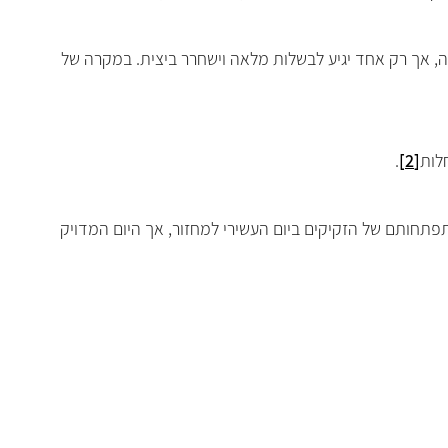
 אך רק אחד יגיע לבשלות מלאה וישחרר ביצית. במקרה של
לות
[2]
.
. לרוב, ניתן להתחיל לעקוב אחר גודלם והתפתחותם של הזקיקים ביום העשירי למחזור, אך היום המדויק