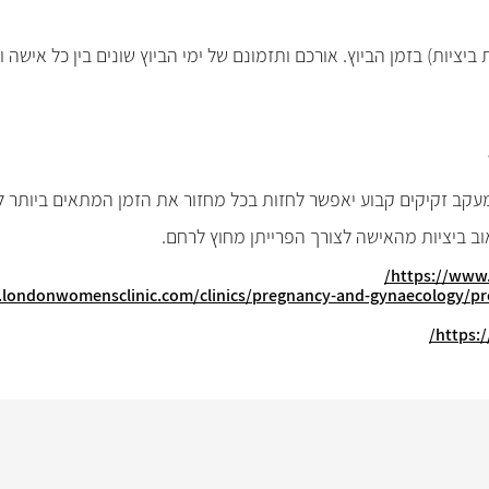
 ביציות) בזמן הביוץ. אורכם ותזמונם של ימי הביוץ שונים בין כל אישה
עקב זקיקים קבוע יאפשר לחזות בכל מחזור את הזמן המתאים ביותר להז
ב ביציות מהאישה לצורך הפרייתן מחוץ לרחם.
https://www.s
londonwomensclinic.com/clinics/pregnancy-and-gynaecology/pregna
https:/