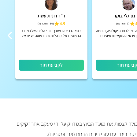
 נפתלי צוקר
ד"ר רונית עשת
4.9
4
(
9 חוות דעת
)
(
186 חוות דעת
)
במיילדות וגניקולוגיה, מומחה
רופאה בכירה במערך חדרי הלידה של המרכז
מומ
. פרטי ההתקשרות מיועדים
הרפואי כרמל ומנהלת מרכז רפואה יועצת של
ות פרטיים בלבד!
קופת חולים כללית בפרדס חנה
ביעת תור
לקביעת תור
ולה לצפות את מועד הביוץ במדויק על ידי מעקב אחר זקיקים
קה ביחד עם עובי רירית הרחם (אנדומטריום).