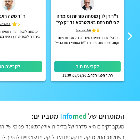
ד"ר דן לוין מומחה פוריות ומומחה
ד"ר משה רויב
לצילום רחם באולטרסאונד "קצף"
5
(
6 חוות דעת
EX-EM
5
(
30 חוות דעת
)
ריות
ביחידה להפריה חוץ גופית במר
מנהל מרכז רפואת נשים באם המושבות פתח
 ב-
תקווה | ממומחה פוריות ו-IVF אסותא רמת החייל
| אפשרות לקבלת החזר על ייעוץ מחברות הביטוח
הפרטיות
לקביעת תור
לקביעת תו
התור הפנוי הקרוב: 05/08/26, 13:30
המומחים של
med
Info
מסבירים:
מעקב זקיקים
היא סדרה של בדיקות אולטרסאונד פנימי של הא
בשחלות: החל מזקיקים קטנים ועד לזקיקים שצפויים להפוך לביצ