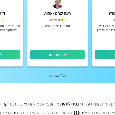
ורט
רינה יצחק - אחות
ד"ר
.7
5
)
(
5 חוות דעת
)
מומחה להפרייה חוץ גופית וIVF, רופא בכיר
מטפלת ברפואה סינית
מנתח בכיר, מומחה 
כז הרפואי רבין
להפסקות הריון
ללקוח
ר
לקביעת תור
לק
לכל המומחים
גן המתבצעות על ידי
גניקולוג/ית
או טכנאי/ת אולטרסאונד. הבדיקה יכ
ית (זקיקים מובילים)
[1]
. המספר והגודל של הזקיקים נמדדים בכל בדי