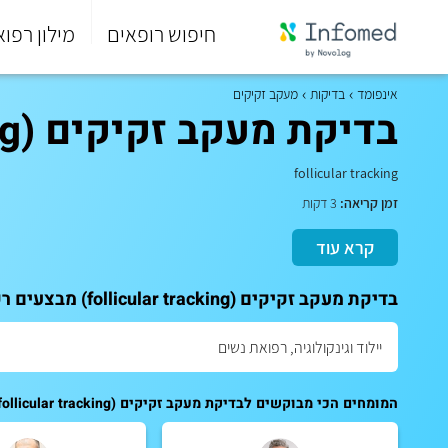
חיפוש רופאים
מילון רפוא
סוף
התפריט
אינפומד
בדיקות
מעקב זקיקים
הראשי.
בדיקת מעקב זקיקים (follicular tracking)
follicular tracking
זמן קריאה:
3 דקות
קרא עוד
בדיקת מעקב זקיקים (follicular tracking) מבצעים רק אצל מומחים. לקביעת תור לייעוץ:
המומחים הכי מבוקשים לבדיקת מעקב זקיקים (follicular tracking):