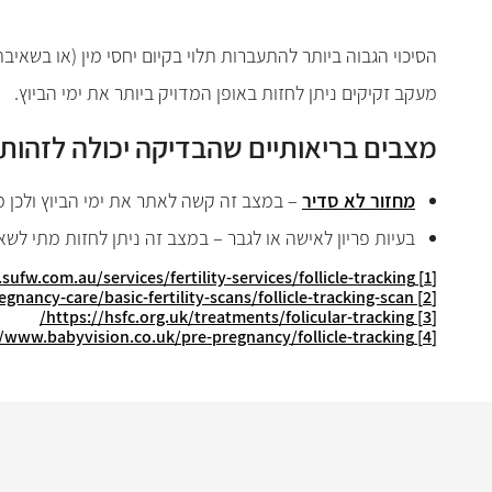
הסיכוי הגבוה ביותר להתעברות תלוי בקיום יחסי מין (או בשאיבת
מעקב זקיקים ניתן לחזות באופן המדויק ביותר את ימי הביוץ.
מצבים בריאותיים שהבדיקה יכולה לזהות
מחזור לא סדיר
–
במצב זה קשה לאתר את ימי הביוץ ולכן מ
בעיות פריון לאישה או לגבר
– במצב זה ניתן לחזות מתי לשאו
ufw.com.au/services/fertility-services/follicle-tracking/
[1]
ncy-care/basic-fertility-scans/follicle-tracking-scan/
[2]
https://hsfc.org.uk/treatments/folicular-tracking/
[3]
/www.babyvision.co.uk/pre-pregnancy/follicle-tracking/
[4]