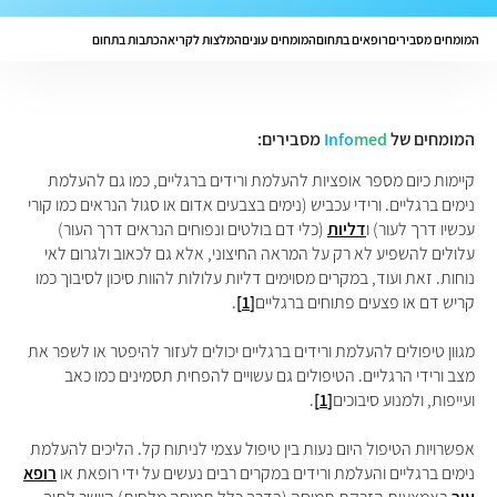
המומחים מסבירים
רופאים בתחום
המומחים עונים
המלצות לקריאה
כתבות בתחום
המומחים של
med
Info
מסבירים:
קיימות כיום מספר אופציות להעלמת ורידים ברגליים, כמו גם להעלמת
נימים ברגליים.
ורידי עכביש (נימים בצבעים אדום או סגול הנראים כמו קורי
עכשיו דרך לעור) ו
דליות
(כלי דם בולטים ונפוחים הנראים דרך העור)
עלולים להשפיע לא רק על המראה החיצוני, אלא גם לכאוב ולגרום לאי
נוחות. זאת ועוד, במקרים מסוימים דליות עלולות להוות סיכון לסיבוך כמו
קריש דם או פצעים פתוחים ברגליים
[1]
.
מגוון טיפולים
להעלמת ורידים ברגליים
יכולים לעזור להיפטר או לשפר את
מצב ורידי הרגליים. הטיפולים גם עשויים להפחית תסמינים כמו כאב
ועייפות, ולמנוע סיבוכים
[1]
.
אפשרויות הטיפול היום נעות בין טיפול עצמי לניתוח קל. הליכים
להעלמת
נימים ברגליים והעלמת ורידים
במקרים רבים
נעשים על ידי רופאת או
רופא