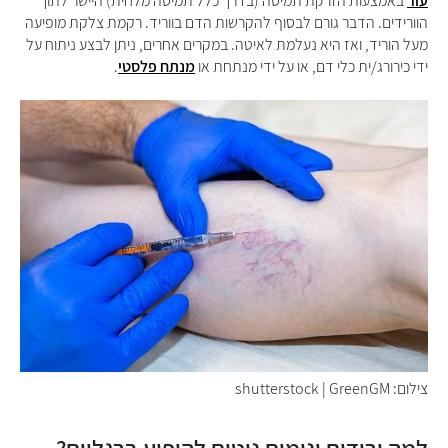
עור
באמצעות הזרקת תמיסה (בדרך כלל תמיסה מלחית) היישר לתוך
הוורידים. הדבר גורם לבסוף להקרשות הדם בווריד. רקמת צלקת מופיעה
מעל הוריד, ואז היא נעלמת לאיטה
.
במקרים אחרים, ניתן לבצע ניתוח על
ידי כירורג/ית כלי דם, או על ידי מנתחת או
מנתח פלסטי
.
צילום: shutterstock | GreenGM
למה ורידים ונימים נוטים להופיע ברגליים?