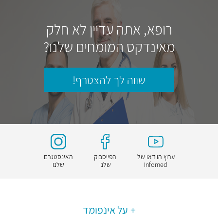
רופא, אתה עדיין לא חלק
מאינדקס המומחים שלנו?
שווה לך להצטרף!
ערוץ הוידאו של
הפייסבוק
האינסטגרם
Infomed
שלנו
שלנו
על אינפומד