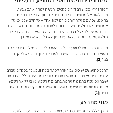
דליות וורידי עכביש הם ורידים פגומים. הנטייה לפתח אותם נובעת
מהיחלשות של סתומים זעירים וחד-כיווניים בתוך הוורידים. בוורידים
בריאים, שסתומים אלה דוחפים דם לכיוון אחד – אל הלב שלנו. כאשר
שסתומים אלו נחלשים, מעט דם זורם לאחור ומצטבר בוורידים או בנימים.
דם זה מפעיל לחץ על דפנות כלי הדם ובלחץ מתמשך דפנות הוורידים
נחלשות ומתנפחות. התוצאה עם הזמן היא דליות או עכביש
[1]
.
ורידים ונימים נוטים להופיע ברגליים. הסיבה לכך היא שכלי הדם ברגליים
נושאים דם ללב כנגד כוח המשיכה ולמרחק הארוך ביותר מכל מקום
בגוף
[2]
.
לחלק מהאנשים יש סיכון גבוה יותר לפתח בעיה זו, בעיקר במקרים שבהם
יש היסטוריה משפחתית. אנשים אחרים סובלים מהבעיה בגלל עמידה או
ישיבה ממושכת בתקופות ארוכות ברוב ימות השבוע, או בגלל אור השמש,
שינויים הורמונליים או פציעה. תופעה זו נפוצה יותר בקרב מבוגרים ונשים
בהיריון
[1]
.
מתי מתבצע
בדרך כלל מצב זה אינו גורם לתסמינים, אך במידה ומופיעים דליות או