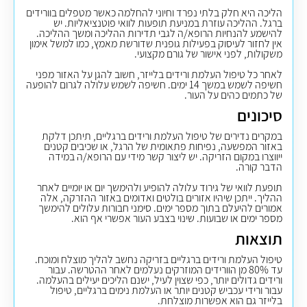
הליכה היא חלק בלתי נפרד וחיוני להחלמה כאשר מטפלים בוורידים
ברגל. ההליכה עוזרת במניעת תופעות לוואי פוטנציאליות. יש
להישמע להנחיות הרופא/ה לגבי תדירות ההליכה ומשך ההליכה.
אין לחזור לעיסוק בפעילות גופנית שדורשת מאמץ, כמו למשל אימון
משקולות, לפני אישור של גורם מקצועי.
לאחר כל טיפול העלמת ורידים בלייזר, חשוב להגן על האזור מפני
חשיפה לשמש במשך 14 ימים. חשיפה לשמש עלולה לגרום להופעה
של כתמים כהים על העור.
סיכונים ​​​​​​​
במקרים נדירים של טיפול העלמת ורידים ברגליים, תיתכן דלקת
באזור המפשעה, נפיחות פתאומית של הרגל, או שכיבים קטנים
ייווצרו במקום הזריקה. יש ליצור קשר מידי עם הרופא/ה במידה
הדבר קורה.
תופעת לוואי של גירוד עלולה להופיע ולהימשך יום או יומיים לאחר
ההליך. ייתכן שיהיו אזורים בולטים ואדומים באזור ההזרקה, אלה
אמורים להיעלם בתוך מספר ימים. סימני חבורות עלולים להימשך
מספר ימים או שבועות. שינוי בצבע העור אפשרי אף הוא.
תוצאות
טיפול העלמת ורידים ברגליים בזריקה נחשב להליך מוצלח ומוכח.
עד 80% מן הוורידים המוזרקים נעלמים לאחר ההטרשה. עבור
ורידים גדולים יותר, כפי שצוין לעיל, ישנם הליכים יעילים בהעלמה.
עבור ורידי עכביש קטנים יותר או העלמת נימים ברגליים, טיפול
בלייזר גם הוא אפשרות מוצלחת
.