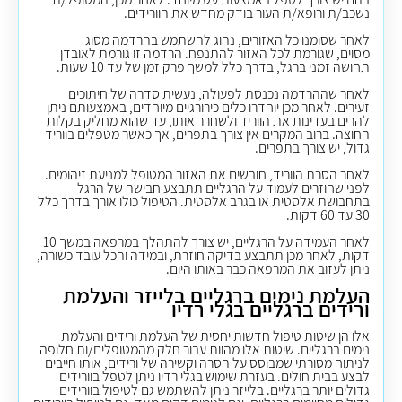
נשכב/ת ורופא/ת העור בודק מחדש את הוורידים.
לאחר שסומנו כל האזורים, נהוג להשתמש בהרדמה מסוג
מסוים, שגורמת לכל האזור להתנפח. הרדמה זו גורמת לאובדן
תחושה זמני ברגל, בדרך כלל למשך פרק זמן של עד 10 שעות.
לאחר שההרדמה נכנסת לפעולה, נעשית סדרה של חיתוכים
זעירים. לאחר מכן יוחדרו כלים כירורגיים מיוחדים, באמצעותם ניתן
להרים בעדינות את הווריד ולשחרר אותו, עד שהוא מחליק בקלות
החוצה. ברוב המקרים אין צורך בתפרים, אך כאשר מטפלים בווריד
גדול, יש צורך בתפרים.
לאחר הסרת הווריד, חובשים את האזור המטופל למניעת זיהומים.
לפני שחוזרים לעמוד על הרגליים תתבצע חבישה של הרגל
בתחבושת אלסטית או בגרב אלסטית. הטיפול כולו אורך בדרך כלל
30 עד 60 דקות.
לאחר העמידה על הרגליים, יש צורך להתהלך במרפאה במשך 10
דקות, לאחר מכן תתבצע בדיקה חוזרת, ובמידה והכל עובד כשורה,
ניתן לעזוב את המרפאה כבר באותו היום.
העלמת נימים ברגליים בלייזר והעלמת
ורידים ברגליים בגלי רדיו
אלו הן שיטות טיפול חדשות יחסית של העלמת ורידים והעלמת
נימים ברגליים. שיטות אלו מהוות עבור חלק מהמטופלים/ות חלופה
לניתוח מסורתי שמבוסס על הסרה וקשירה של ורידים, אותו חייבים
לבצע בבית חולים. בעזרת שימוש בגלי רדיו ניתן לטפל בוורידים
גדולים יותר ברגליים. בלייזר ניתן להשתמש גם לטיפול בוורידים