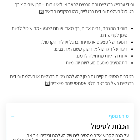
ורידי עכביש ברגליים והם גורמים לכאב או לאי נוחות, ייתכן שיהיה צורך
בטיפול העלמת ורידים ברגליים, כמו במקרים הבאים
[2]
:
הווריד התנפח, נהיה אדום, רך מאוד או חם למגע - מה שיכול להיות
סימן לקריש דם.
הופעה של פצעים או פריחה ברגל או ליד הקרסול.
העור על הקרסול או השוק משנה את צבעו.
אחת הדליות מתחילה לדמם.
התסמינים מונעים פעילויות יומיומיות.
במקרים מסוימים קיים גם רצון להעלמת נימים ברגליים או העלמת ורידים
ברגליים בשל המראה הלא אסתטי שהם מייצרים
[2]
.
מידע נוסף
הכנות לטיפול
על מנת לקבוע איזה מהטיפולים של העלמת ורידים יניב את