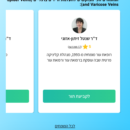
and Varicose Veins):
ד"ר שנטל זיתון-אזוגי
ד"ר קרן
5.0
5
(
17 חוות דעת
)
רופאת עור מומחית מ-1993, מנהלת קליניקה
מומחי
פרטית שבה עוסקת ברפואת עור ורפואת עור
אסתטית
לקביעת תור
לק
לכל המומחים