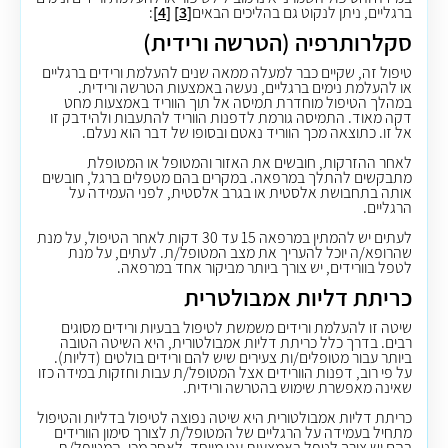
ברגליים, ניתן לנקוט גם בהליכים הבאים
[3]
[4]
:
סקלרותרפיה (הטרשה ורידית)
טיפול זה, שקיים כבר למעלה ממאה שנים להעלמת ורידים ברגליים
או להעלמת נימים ברגליים, נעשה באמצעות הטרשה ורידית.
במהלך הטיפול מוחדרת תמיסה אל תוך הווריד באמצעות מחט
דקה מאוד. התמיסה גורמת לדפנות הווריד להתעבות ולהידבק זו
אל זו. כתוצאה מכך הווריד נאטם ובסופו של דבר הוא נעלם.
לאחר ההזרקות, חובשים את האזור והמטופל או המטופלת
מתבקשים להתלך במרפאה. במקרים בהם מטפלים ברגל, חובשים
אותה בתחבושת אלסטית או בגרב אלסטית, לפני העמידה על
הרגליים.
לעתים יש להמתין במרפאה 15 עד 30 דקות לאחר הטיפול, על מנת
שהרופא/ה יוכל להעריך את מצב המטופל/ת. לעתים, על מנת
לטפל בוורידים, יש צורך ביותר מביקור אחד במרפאה.
כריתת דליות אמבולטרית
שיטה זו להעלמת ורידים משמשת לטיפול בבעיות ורידים מסוגים
רבים. בדרך כלל כריתת דליות אמבולטורית, היא השיטה הטובה
ביותר עבור מטופלים/ות צעירים שיש להם ורידים בולטים (דליות).
על פי רוב, דפנות הוורידים אצל המטופל/ת עבות וחזקות במידה כזו
שאינה מאפשרת שימוש בהטרשה ורידית.
כריתת דליות אמבולטורית היא שיטה נפוצה לטיפול בדליות והטיפול
מתחיל בעמידה על הרגליים של המטופל/ת לצורך סימון הוורידים
בהם יש צורך לטפל באמצעות עט מיוחד. לאחר מכן, המטופל/ת