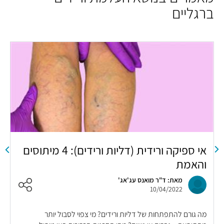
ברגליים
אי ספיקה ורידית (דליות ורידים): 4 מיתוסים
א
והאמת
ס
מאת: ד"ר מואנס עג'אג'
10/04/2022
מה גורם להתפתחות של דליות ורידים? מי צפוי לסבול יותר