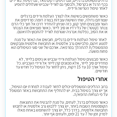
גדולים מסוימים ברגליים, וגם לנימים דקים מאד, גם לטיפול בוורידים
בכף הרגל או בקרסול, ולבסוף גם לוורידי עכביש שעלולים להופיע
לאחר טיפול הטרשה ורידית.
כאשר משתמשים בשיטות אלו לצורך העלמת ורידים ברגליים
שצורתם גדולה, שתי השיטות עובדות בצורה דומה: מרדימים את
העור ומבצעים חתך קטן, כזה שניתן להחדיר דרכו אל תוך כלי הדם
צנתר (קטטר) של גלי רדיו או סיב לייזר. כאשר מוציאים את הצנתר
או את הסיב, נפלטת אנרגיה שגורמת לווריד להתכווץ ולהיאטם.
לאחר טיפול העלמת ורידים ברגליים, חובשים את האזור על מנת
למנוע זיהום, מלבישים גרב אלסטית או תחבושת אלסטית ומבקשים
מהמטופל/ת להתהלך במרפאה. אורכם של שני סוגי הטיפולים הוא
פחות משעה.
כאשר מבצעים טיפול העלמת ורידי עכביש או נימים בלייזר, לא
מחדירים סיב לייזר, אלא מכוונים קרן לייזר אל ורידי העכביש. כל
טיפול אורך 10 עד 15 דקות, ניתן לחזור על הטיפול כל חודש עד
חודשיים.
אחרי הטיפול
ברוב ההליכים המטופלים יכולים לחזור לעבודה למחרת יום הטיפול,
אך יש צורך בטיפול בבית. יש להחליף את התחבושת באזור המטופל
על פי הנחיות הרופא/ה.
כאשר מטפלים ברגל, לעתים, על מנת להבטיח את התוצאות
הקוסמטיות הטובות ביותר, יש צורך ללבוש גרב אלסטית או לחבוש
תחבושת אלסטית. בדרך כלל, יש צורך להשתמש באחת מאלו
לפרק זמן של 7 עד 21 ימים, ולעתים אף יותר.