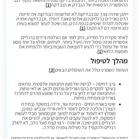
התוצאות הטובות ביותר, תתבצע בדיקה גופנית ותשאול מקיף לגבי
ההיסטוריה הרפואית של הנבדק או הנבדקת
[1]
.
ייתכן שיהיה צורך גם בבדיקות לא פולשניות הבודקות את זרימת
הדם בוורידים ברגליים כגון אולטרסאונד דופלר, וכן בדיקות אחרת
שיכולות למדוד שינויים בנפח הדם, מה שיכול לעזור למצוא בעיות
כמו זרימת דם לא תקינה
[1]
.
לאחר סקירת כל המידע, ניתן לומר אם העלמת ורידים ברגליים
אפשרית ואיזה טיפול יהיה היעיל ביותר. לעיתים, יומלץ על יותר מסוג
אחד של טיפול כדי להגיע לתוצאות הטובות ביותר ולהפחית את
תופעות הלוואי
[1]
.
מהלך לטיפול
הטיפול השמרני כולל את הטיפולים הבאים
[3]
:
גרב דחיסה –
לבישה של מעין תחבושת אלסטית. מתאים
בעיקר למקרים בהם הוורידים גורמים לכאב או לאי נוחות.
התחבושת יוצרת לחץ עדין על הרגל שמונע מהדם להתרכז
בוורידים ומפחית נפיחות.
שינוי באורח החיים -
היגיינת עור, ירידה במשקל (במידת
הצורך) והליכה יכולים לשפר דליות וורידי עכביש.
כמו כן,
מומלץ
לא לעמוד או לשבת למשך זמן ממושך מבלי לעשות
הפסקות, לא לנעול עקבים לעיתים קרובות, להרים את
הרגליים בזמן ישיבה או שינה - רצוי קצת מעל הלב, לא לשלב
רגליים ולהקפיד על פעילות גופנית סדירה.
במידה והטיפול השמרני אינו מוביל לשיפור או להעלמת ורידים ונימים