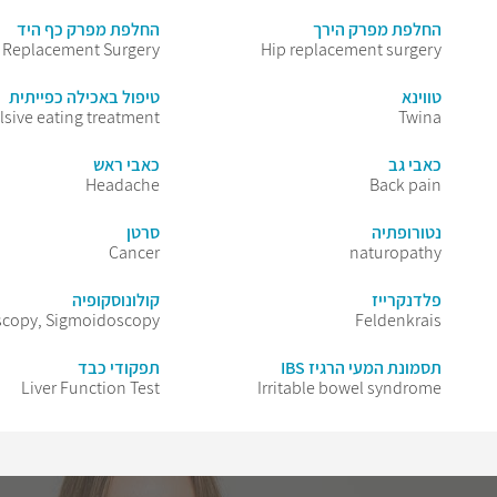
החלפת מפרק הירך
החלפת מפרק כף היד
t Replacement Surgery
Hip replacement surgery
טווינא
טיפול באכילה כפייתית
sive eating treatment
Twina
כאבי גב
כאבי ראש
Headache
Back pain
נטורופתיה
סרטן
Cancer
naturopathy
פלדנקרייז
קולונוסקופיה
copy, Sigmoidoscopy
Feldenkrais
תסמונת המעי הרגיז IBS
תפקודי כבד
Liver Function Test
Irritable bowel syndrome