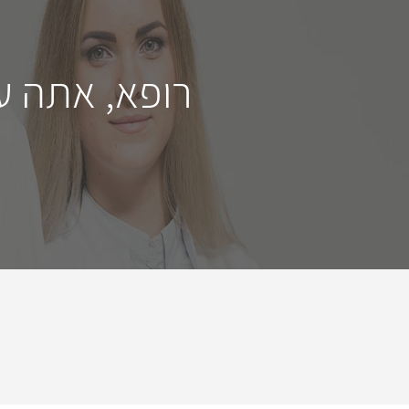
רופא, אתה ע