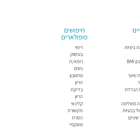
ים
חיפושים
פופולארים
 ביציות
ריפוי
בעיסוק
BMI
רופא/ת
נשים
מומלץ/
 שיער
מחשבון
ת
ר
הריון
ח הגדלת
בדיקת
הריון
ה משלימה
קלינאי
ל בבעיות
תקשורת
שיניים
הסרת
משקפיי
ם בלייזר