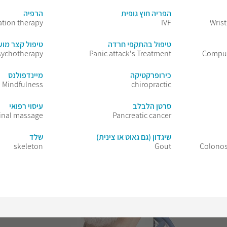
הפריה חוץ גופית
הרפיה
ation therapy
IVF
Wris
טיפול בהתקפי חרדה
טיפול קצר מוע
sychotherapy
Panic attack's Treatment
Compul
כירופרקטיקה
מיינדפולנס
Mindfulness
chiropractic
סרטן הלבלב
עיסוי רפואי
inal massage
Pancreatic cancer
שיגדון (גם גאוט או צינית)
שלד
skeleton
Gout
Colonos