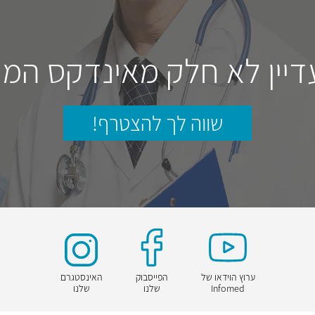
דיין לא חלק מאינדקס המו
שווה לך להצטרף!
ערוץ הוידאו של
הפייסבוק
האינסטגרם
Infomed
שלנו
שלנו