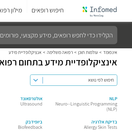
חיפוש רופאים
מילון רפוא
סוף
התפריט
הקלידו
הראשי.
כדי
לחפש
רופאים,
מידע
אינפומד
>
עולמות תוכן
>
רפואה משלימה
>
אנציקלופדיית מידע
מקצועי,
אינציקלופדיית מידע בתחום רפו
פורומים
ועוד...
NLP
אולטרסאונד
Ultrasound
Neuro--Linguistic Programming
(NLP)
בדיקת אלרגיה
ביופידבק
Biofeedback
Allergy Skin Tests