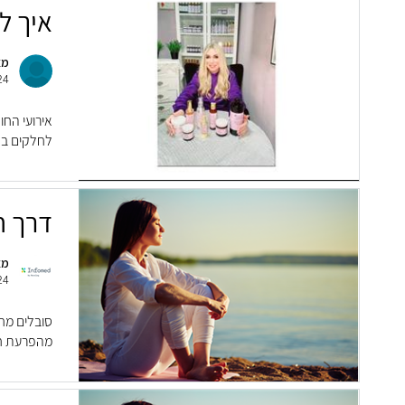
איך ל
מא
24
אירועי הח
לחלקים בלת
דרך ח
מא
24
מהפרעת חרדה 