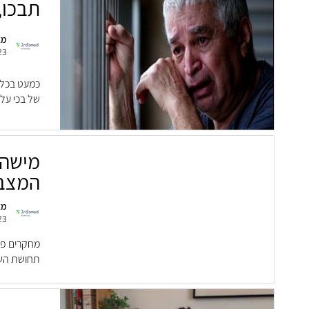
תבכו,
מא
23
כמעט בכל 
של בכי עלו
מישהו
המצב
מא
23
מחקרים פס
תחושת השל