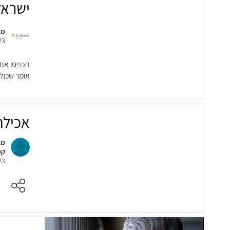
ישראל
מא
23
תכניסו את 
אומר שכול
אכילה
מא
קמ
23