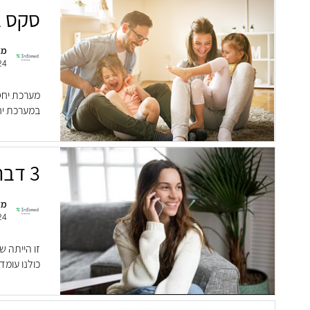
סקס ב
מא
24
מערכת יחסי
במערכת יחס
3 דברים שישפרו לכם/ן את השנה הבאה
מא
24
זו הייתה ש
כולנו עומד