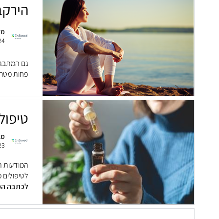
הירקב
מא
24
גם המתבגר
פחות מטרנ
טיפול
מא
23
המודעות ה
לטיפולים 
לכתבה ה