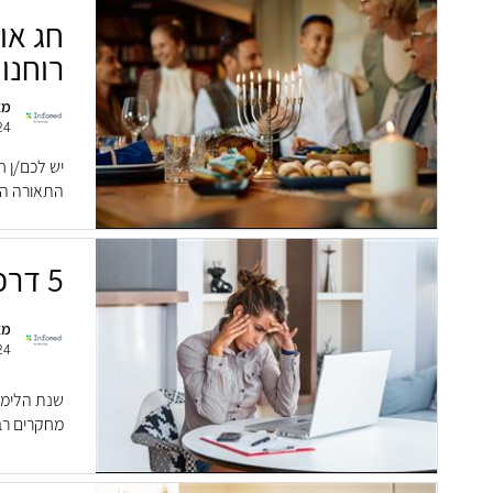
חג או
רוחנו
מא
24
יש לכם/ן ח
התאורה המ
5 דרכים לשפר את הריכוז
מא
24
שנת הלימו
מחקרים רבי