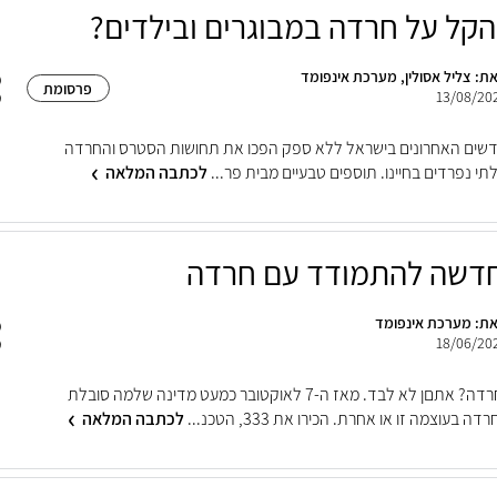
הקל על חרדה במבוגרים ובילדים?
ת: צליל אסולין, מערכת אינפומד
פרסומת
13/08/20
ודשים האחרונים בישראל ללא ספק הפכו את תחושות הסטרס והחרדה
י נפרדים בחיינו. תוספים טבעיים מבית פר...
לכתבה המלאה
דשה להתמודד עם חרדה
ת: מערכת אינפומד
18/06/20
סובלים מחרדה? אתםן לא לבד. מאז ה-7 לאוקטובר כמעט מדינה שלמה סובלת
בעוצמה זו או אחרת. הכירו את 333, הטכנ...
לכתבה המלאה