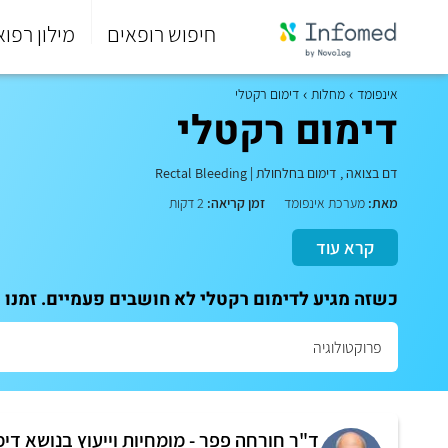
חיפוש רופאים
מילון רפוא
סוף
התפריט
אינפומד
מחלות
דימום רקטלי
הראשי.
דימום רקטלי
דם בצואה
,
דימום בחלחולת
|
Rectal Bleeding
מאת:
מערכת אינפומד
זמן קריאה:
2 דקות
קרא עוד
כשזה מגיע לדימום רקטלי לא חושבים פעמיים. זמנו 
ד"ר חורחה פפר - מומחיות וייעוץ בנושא די