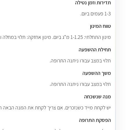
תדירות וזמן נטילה
1-3 פעמים ביום.
טווח המינון
מינון התחלתי: 1-1.25 מ"ג ביום. מינון אחזקה: תלוי במחלה ובתגובה. ברוב החולים אין צורך ביותר מ- 30 מ"ג ביום. המינון המירבי הוא 100 מ"ג ביום.
תחילת ההשפעה
תלוי במצב עבורו ניתנה התרופה.
משך ההשפעה
תלוי במצב עבורו ניתנה התרופה.
מנה שנשכחה
יש לקחת מייד כשנזכרים. אם צריך לקחת את המנה הבאה תו
הפסקת התרופה