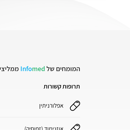
המומחים של
med
Info
ממליצים
תרופות קשורות
אפלורניתין
אוזנימוד (זפוסיה)