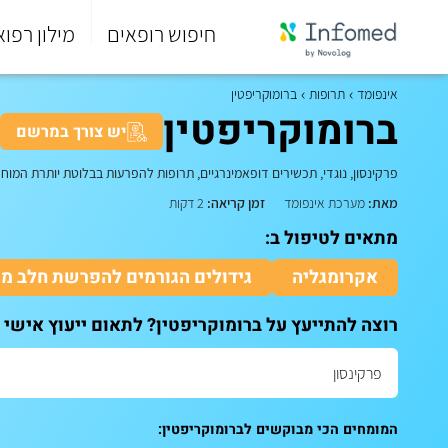
חיפוש רופאים
מילון רפוא
סוף
התפריט
אינפומד
תרופות
ברומוקריפטין
הראשי.
ברומוקריפטין
יש צורך במרשם
פרקינסון, נוגדי, תכשירים דופאמינרגיים, תרופות להפרעות בבלוטת יותרת המוח
|
מאת:
מערכת אינפומד
זמן קריאה:
2 דקות
מתאים לטיפול ב:
אקרומגליה
גידולים הגורמים להפרשת חלב מ
רוצה להתייעץ על ברומוקריפטין? לתאום ייעוץ אישי 
המומחים הכי מבוקשים לברומוקריפטין: