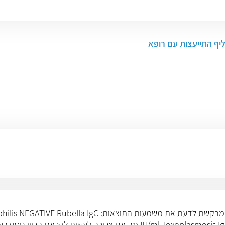
ליף התייעצות עם רופא
בהריון הראשון נשלחתי לבדיקות לפני כשנתיים, אני מבקשת לדע
גדול מ 100 IU/ml Toxoplasmosis IgC NEGATIVE Toxoplasmosis IgM NEGATIVE מה א