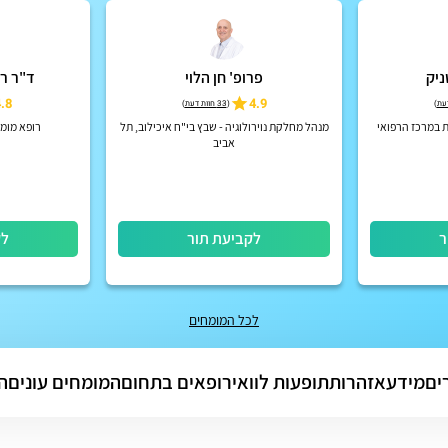
ניק
פרופ' חן הלוי
ד"ר רא
.8
4.9
)
(
33 חוות דעת
)
ת במרכז הרפואי
מנהל מחלקת נוירולוגיה - שבץ בי"ח איכילוב, תל
רופא מומח
אביב
ר
לקביעת תור
לק
לכל המומחים
ים
מידע
אזהרות
תופעות לוואי
רופאים בתחום
המומחים עונים
ה