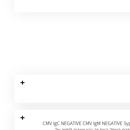
ת את משמעות התוצאות: CMV IgC NEGATIVE CMV IgM NEGATIVE Syphilis NEGATIVE Rubella IgC
ני צריכה לעשות לקראת הריון נוסף בעזרת השם? האם זה נכון שצריך לחזור על