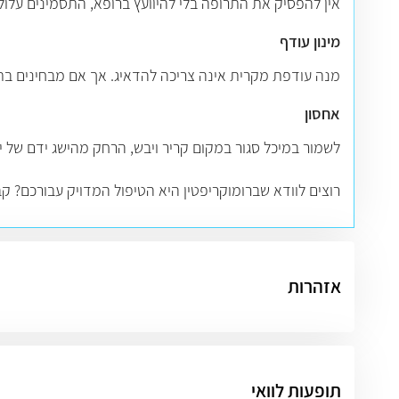
אין להפסיק את התרופה בלי להיוועץ ברופא, התסמינים עלולי
מינון עודף
מנה עודפת מקרית אינה צריכה להדאיג. אך אם מבחינים בתס
אחסון
לשמור במיכל סגור במקום קריר ויבש, הרחק מהישג ידם של יל
רוצים לוודא שברומוקריפטין היא הטיפול המדויק עבורכם? ק
אזהרות
תופעות לוואי