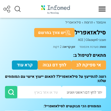
אינפומד
תרופות
סילאזאפריל
סילאזאפריל
יש צורך במרשם
מעכבי ACE
Cilazapril
|
מאת:
מערכת אינפומד
זמן קריאה:
2 דקות
מתאים לטיפול ב:
אי ספיקת לב
לחץ דם גבוה
קרא עוד
רוצה להתייעץ על סילאזאפריל? לתאום ייעוץ אישי עם המומחים
שלנו:
המומחים הכי מבוקשים לסילאזאפריל: