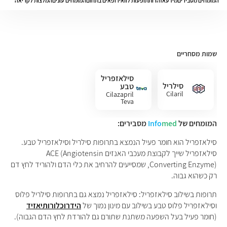
המומחים מסבירים
מידע
אזהרות
תופעות לוואי
רופאים בתחום
המומחים עונים
המלצות לקריאה
שמות מסחריים
סילאזפריל
סילריל
טבע
Cilaril
Cilazapril
Teva
המומחים של
med
Info
מסבירים:
סילאזפריל הוא חומר פעיל הנמצא בתרופות סילריל וסילאזפריל טבע.
סילאזפריל שייך לקבוצת מעכבי האנזים ACE (Angiotensin
Converting Enzyme), שמסייעים להרחיב את כלי הדם ולהוריד לחץ דם
רק כשהוא גבוה.
תרופות בשילוב סילאזפריל: סילאזפריל נמצא גם בתרופות סילריל פלוס
וסילאזפריל פלוס טבע בשילוב עם מינון נמוך של
הידרוכלורותיאזיד
(חומר פעיל בעל השפעה משתנת שתורם גם להורדת לחץ הדם הגבוה).