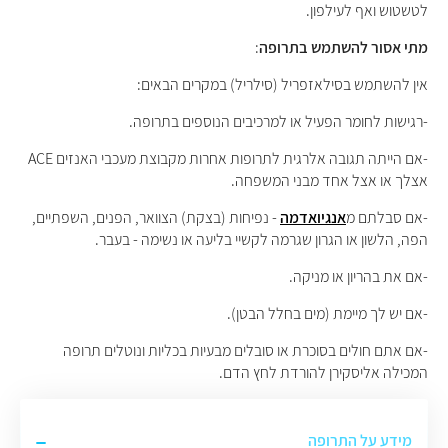
לטשטוש ואף לעילפון.
מתי אסור להשתמש בתרופה
:
אין להשתמש בסילאזפריל (סילריל) במקרים הבאים:
-רגישות לחומר הפעיל או למרכיבים הנוספים בתרופה.
-אם הייתה תגובה אלרגית לתרופות אחרות מקבוצת מעכבי האנזים ACE
אצלך או אצל אחד מבני המשפחה.
-אם סבלתם מ
אנגיואדמה
- נפיחות (בצקת) הצוואר, הפנים, השפתיים,
הפה, הלשון או הגרון שגרמה לקשיי בליעה או נשימה - בעבר.
-אם את בהריון או מניקה.
-אם יש לך מיימת (מים בחלל הבטן).
-אם אתם חולים בסוכרת או סובלים מבעיות בכליות ונוטלים תרופה
המכילה אליסקירן להורדת לחץ הדם.
מידע על התרופה