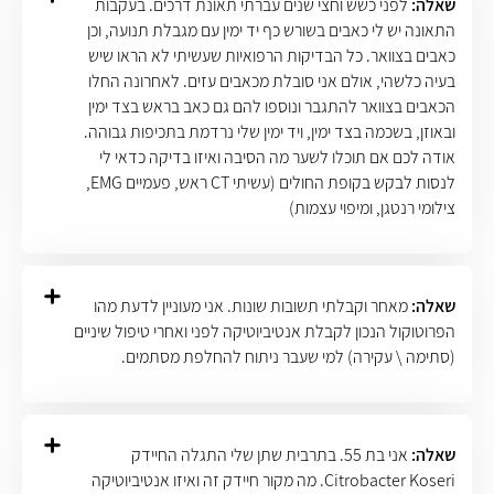
שאלה:
לפני כשש וחצי שנים עברתי תאונת דרכים. בעקבות
התאונה יש לי כאבים בשורש כף יד ימין עם מגבלת תנועה, וכן
כאבים בצוואר. כל הבדיקות הרפואיות שעשיתי לא הראו שיש
בעיה כלשהי, אולם אני סובלת מכאבים עזים. לאחרונה החלו
הכאבים בצוואר להתגבר ונוספו להם גם כאב בראש בצד ימין
ובאוזן, בשכמה בצד ימין, ויד ימין שלי נרדמת בתכיפות גבוהה.
אודה לכם אם תוכלו לשער מה הסיבה ואיזו בדיקה כדאי לי
לנסות לבקש בקופת החולים (עשיתי CT ראש, פעמיים EMG,
צילומי רנטגן, ומיפוי עצמות)
שאלה:
מאחר וקבלתי תשובות שונות. אני מעוניין לדעת מהו
הפרוטוקול הנכון לקבלת אנטיביוטיקה לפני ואחרי טיפול שיניים
(סתימה \ עקירה) למי שעבר ניתוח להחלפת מסתמים.
שאלה:
אני בת 55. בתרבית שתן שלי התגלה החיידק
Citrobacter Koseri. מה מקור חיידק זה ואיזו אנטיביוטיקה