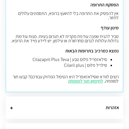
הפסקת התרופה
אין להפסיק את התרופה בלי להיוועץ ברופא, התסמינים עלולים
לחזור.
מינון עודף
סביר להניח שמנה עודפת מקרית לא תגרום בעיות. מנות עודפות
גדולות עלולות לגרום סחרחורת או עילפון. יש ליידע מייד את הרופא.
נמצא כמרכיב בתרופות הבאות
סילאזפריל פלוס טבע | Cilazapril Plus Teva
סילריל פלוס | Cilaril plus
רוצים לוודא שסילאזאפריל היא הטיפול המדויק עבורכם? קבעו תור
למומחה.
לחיפוש תור למומחה
אזהרות