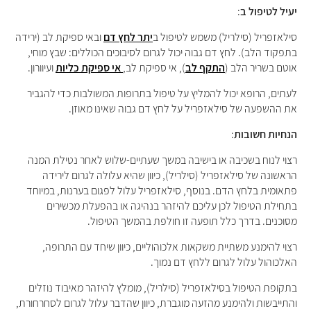
יעיל לטיפול ב
:
סילאזפריל (סילריל) משמש לטיפול ב
יתר לחץ דם
ובאי ספיקת לב (ירידה
בתפקוד הלב). לחץ דם גבוה יכול לגרום לסיבוכים הכוללים: שבץ מוחי,
אוטם בשריר הלב (
התקף לב
), אי ספיקת לב,
אי ספיקת כליות
ועיוורון.
לעתים, הרופא יכול להמליץ על טיפול בתרופות המשולבות כדי להגביר
את ההשפעה של סילאזפריל על לחץ דם גבוה שאינו מאוזן.
הנחיות חשובות
:
רצוי לנוח בשכיבה או בישיבה במשך שעתיים-שלוש לאחר נטילת המנה
הראשונה של סילאזפריל (סילריל), כיוון שהיא עלולה לגרום לירידה
פתאומית בלחץ הדם. בנוסף, סילאזפריל עלול לפגום בערנות, במיוחד
בתחילת הטיפול לכן עליכם להיזהר בנהיגה או בהפעלת מכשירים
מסוכנים. בדרך כלל תופעה זו חולפת בהמשך הטיפול.
רצוי להימנע משתיית משקאות אלכוהוליים, כיוון שיחד עם התרופה,
האלכוהול עלול לגרום ללחץ דם נמוך.
בתקופת הטיפול בסילאזפריל (סילריל), מומלץ להיזהר מאיבוד נוזלים
והתייבשות ולהימנע מהזעה מוגברת, כיוון שהדבר עלול לגרום לסחרחורת,