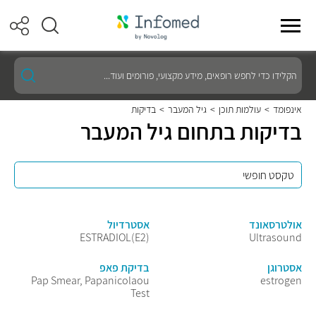
הקלידו
כדי
לחפש
רופאים,
אינפומד
>
עולמות תוכן
>
גיל המעבר
>
בדיקות
מידע
בדיקות בתחום גיל המעבר
מקצועי,
פורומים
ועוד...
אולטרסאונד
אסטרדיול
ESTRADIOL(E2)
Ultrasound
אסטרוגן
בדיקת פאפ
Pap Smear, Papanicolaou
estrogen
Test