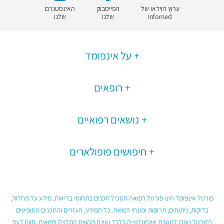
ערוץ הוידאו של
הפייסבוק
האינסטגרם
Infomed
שלנו
שלנו
על אינפומד
רופאים
נושאים רפואיים
חיפושים פופולארים
פורטל אינפומד הינו פורטל רפואה המכיל תכנים בתחומי בריאות, מידע על מחלות,
בדיקות, ניתוחים, תרופות ומונחי רפואה. כל המידע, העזרים והתכנים המופיעים
בפורטל נועדו למטרת אינפורמציה בלבד ואינם מהווים המלצה רפואית, חוות דעת