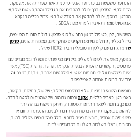
התרופה משמשת גם כתרופה אנטי-סרטנית אשר מפחיתה את אספקת
הדם לתאי הסרטן ובכך יכולה להפחית את הגדילה וההתפשטות של תאי
הסרטן. בנוסף, יכולה להקטין את הגודל של תאי גידול בכליה הנקרא
אנגיומיוליפומה ותאי גידול מוחי מסוג SEGA .
משמשת, לכן, כטיפול במגוון רחב של סוגי סרטן: גידולים מוחיים מסויימים,
גידול בכליה, גידולים נוירואנדוקריניים מתקדמים, ממקורות שונים,
סרטן
שד
מתקדם עם קולטן הורמונאלי חיובי ו- HER2 שלילי.
בנוסף, משמשת לטיפול משלים בילדים בני שנתיים ומעלה ובמבוגרים עם
פרכוסים, הקשורים להפרעה גנטית הנקראת טרשת קרשית (TSC), אשר
אינם נשלטים על ידי תרופות אנטי-אפילפטיות אחרות. ניתנת במצב זה
יחד עם תרופות אחרות לאפילפסיה.
תופעות הלוואי הנפוצות של אברולימוס כוללות: שלשול, בחילות, הקאות,
כאבי בטן, כאבים כלליים,
אקנה
ורמות גבוהות של שומנים וכולסטרול בדם.
כמו כן, בדומה לשאר התרופות מסוג זה, תיתכן רגישות גבוהה יותר
לזיהומים בעקבות ירידה ברמת תאי הדם הלבנים. התפתחות חום או
סימני זיהום אחרים, דורשים פניה לרופא. חלק מהזיהומים עלולים להיות
חמורים, ובעלי השלכות קטלניות במבוגרים וילדים.