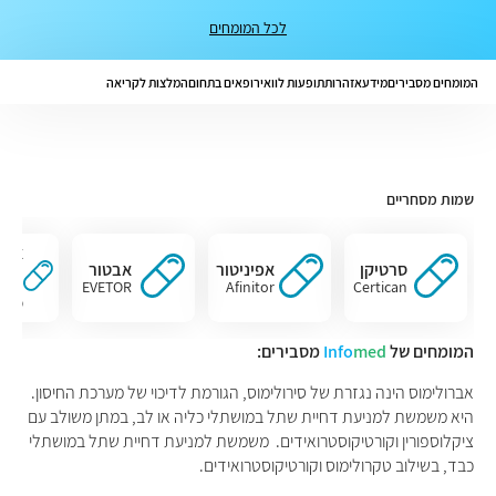
לכל המומחים
המומחים מסבירים
מידע
אזהרות
תופעות לוואי
רופאים בתחום
המלצות לקריאה
שמות מסחריים
אוור
סרטיקן
אפיניטור
אבטור
תרו
EVETOR
Afinitor
Certican
IMU
TARO
המומחים של
med
Info
מסבירים:
אברולימוס הינה נגזרת של סירולימוס, הגורמת לדיכוי של מערכת החיסון.
היא משמשת למניעת דחיית שתל במושתלי כליה או לב, במתן משולב עם
ציקלוספורין וקורטיקוסטרואידים. משמשת למניעת דחיית שתל במושתלי
כבד, בשילוב טקרולימוס וקורטיקוסטרואידים.