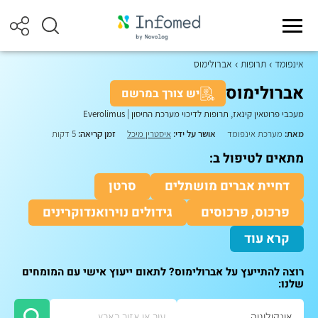
אינפומד
תרופות
אברולימוס
אברולימוס
יש צורך במרשם
מעכבי פרוטאין קינאז, תרופות לדיכוי מערכת החיסון
|
Everolimus
מאת:
מערכת אינפומד
אושר על ידי:
איסטרין מיכל
זמן קריאה:
5 דקות
מתאים לטיפול ב:
דחיית אברים מושתלים
סרטן
פרכוס, פרכוסים
גידולים נוירואנדוקרינים
קרא עוד
רוצה להתייעץ על אברולימוס? לתאום ייעוץ אישי עם המומחים
שלנו: