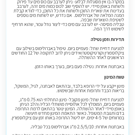
במקרה בו אין מסוגלות לבלוע- ניתן לערבב עם כוס מים עד פירוק
ולשתות באופן מיידי. יש להוסיף שוב לכוס כמות מים זהה, לערבב
בעדינות את שארית התוכן ולשתות את כל התוכן, כדי לוודא קבלת
המנה המלאה של אברולימוס.
אם נדרש, יש לשתות מים נוספים
לשטיפת השאריות שבפה.
טבליה מסיסה- יש לערבב עם מים כדי ליצור נוזל עכור, שהוא תרחיף
לשימוש דרך הפה
.
תדירות וזמן נטילה
למניעת דחיית שתל: פעמיים ביום. טיפול באברולימוס בשילוב עם
ציקלוספורין וקורטיקוסטרואידים ניתן לרוב לתקופה של 12 החודשים
הראשונים לאחר ההשתלה.
באבחנות אחרות: נטילה פעם ביום, בערך באותו הזמן.
טווח המינון
מינון ייקבע על ידי הרופא בלבד, ובהתאם לאבחנה, לגיל, המשקל,
בריאות הכבד ותרופות אחרות שבשימוש.
למניעת דחיית שתל: מינון מקובל- מינון התחלתי הוא 0.75 מ"ג,
פעמיים ביום, המומלץ לכל אולוסיית מושתלי הכליה והלב הניתן
באופן מיידי לאחר ההשתלה. המינון ינוטר בהתאם לרמת התרופה
בדם ותגובת המטופל. כאשר התאמת המינון מחדש תיעשה
במרווחים של 4-5 ימים. יש ליטול התרופה באותו זמן עם ציקלוספורין.
באבחנות אחרות: 2.5/5/10 מ"ג אברולימוס בכל טבליה.