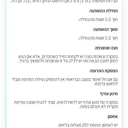
טבליות מסיסות: 2 מ"ג/ 3 מ"ג אברולימוס הניתן לפיזור, בכל טבליה.
תחילת ההשפעה
תוך 1-2 שעות מהנטילה.
משך ההשפעה
תוך 1-2 שעות מהנטילה.
מנה שנשכחה
במקרה ונשכחה מנה יש לקחתה מייד כשנזכרים, אלא אם הגיע
הזמן למנה הבאה ואז יש לדלג על זו שנשכחה ולהמשיך כרגיל.
הפסקת התרופה
גם אם חל שיפור במצב הבריאותי אין להפסיק נטילת התרופה מבלי
להיוועץ ברופא.
מינון עודף
במקרה של מינון עודף יש לדווח לרופא. סביר להניח שמנה עודפת
מקרית לא תגרום בעיות.
אחסון
יש לאחסן מתחת ל25 מעלות צלזיוס
.