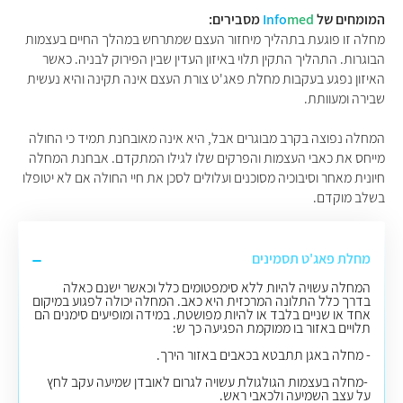
המומחים של
med
Info
מסבירים:
מחלה זו פוגעת בתהליך מיחזור העצם שמתרחש במהלך החיים בעצמות
הבוגרות. התהליך התקין תלוי באיזון העדין שבין הפירוק לבניה. כאשר
האיזון נפגע בעקבות מחלת פאג'ט צורת העצם אינה תקינה והיא נעשית
שבירה ומעוותת.
המחלה נפוצה בקרב מבוגרים אבל, היא אינה מאובחנת תמיד כי החולה
מייחס את כאבי העצמות והפרקים שלו לגילו המתקדם. אבחנת המחלה
חיונית מאחר וסיבוכיה מסוכנים ועלולים לסכן את חיי החולה אם לא יטופלו
בשלב מוקדם.
מחלת פאג'ט תסמינים
המחלה עשויה להיות ללא סימפטומים כלל וכאשר ישנם כאלה
בדרך כלל התלונה המרכזית היא כאב. המחלה יכולה לפגוע במיקום
אחד או שניים בלבד או להיות מפושטת. במידה ומופיעים סימנים הם
תלויים באזור בו ממוקמת הפגיעה כך ש:
- מחלה באגן תתבטא בכאבים באזור הירך.
-מחלה בעצמות הגולגולת עשויה לגרום לאובדן שמיעה עקב לחץ
על עצב השמיעה ולכאבי ראש.