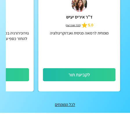
ד"ר איריס יעיש
ד"ר
4.9
5.0
(
132 חוות דעת
)
מומחית לרפואה פנימית ואנדוקרינולוגיה
נוירוכירורגיה בכיר
להחזר כספי על ייע
לקביעת תור
לק
לכל המומחים