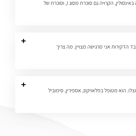
שאלתי היא: אביו של חברי הוא חולה סוכרת, האם סוכרת היא מחלה תורשתית? ישנם שני סוגי סוכרת: סוכרת נעורים התלויה באינסולין, הקרויה גם סוכרת מסוג I, וסוכרת של
 הדקירות אני מרגישה מצויין. מה צריך
) אצלו. הוא מטופל בפלאויקס, אספירין, סימוביל