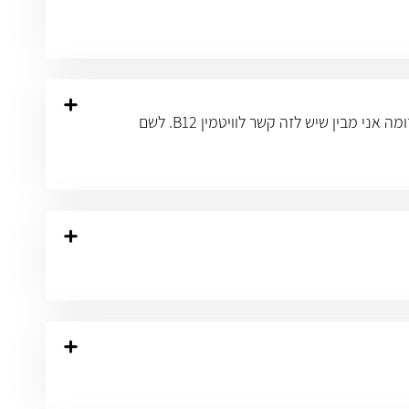
אני בן 63. בחודשים האחרונים יש לי נימול בירך ימין, וזה מופיע ללא קשר למנוחה או לפעילות כלשהי. לפי תשובה לשאלה דומה אני מבין שיש לזה קשר לוויטמין B12. לשם