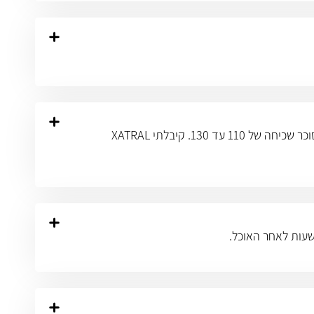
הנני חולה סוכרת ולוקח GLUCOMIN 850 mg פעמיים עד שלוש פעמים ביום. בנוסף אני מקפיד על תזונה נכונה עם רמת סוכר שכיחה של 110 עד 130. קיבלתי XATRAL