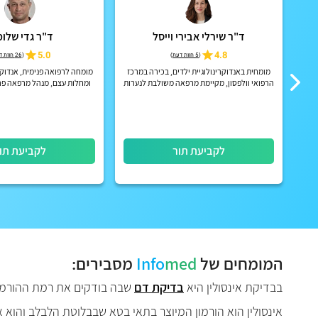
ד"ר שירלי אבירי וייסל
ד"ר גדי שלומ
5.0
4.8
(
5 חוות דעת
)
(
26 חוות דעת
מומחית באנדוקרינולוגיית ילדים, בכירה במרכז
מומחה לרפואה פנימית, אנדוקר
הרפואי וולפסון, מקיימת מרפאה משולבת לנערות
ומחלות עצם, מנהל מרפאה פר
עם הפרעות במחזור החודשי
לקביעת תור
לקביעת תו
המומחים של
med
Info
מסבירים:
בבדיקת אינסולין היא
בדיקת דם
שבה בודקים את רמת ההורמון 
אינסולין הוא הורמון המיוצר בתאי בטא שבבלוטת הלבלב והוא א