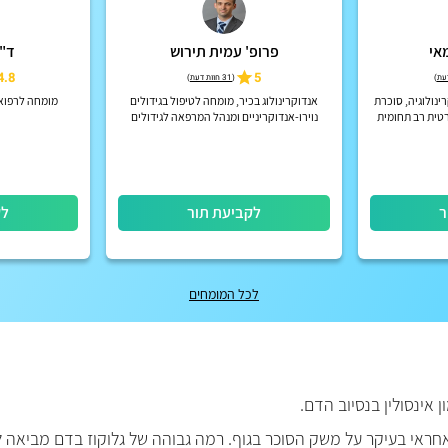
אי
פרופ' עמית תירוש
ד"ר
4.8
5
)
(
31 חוות דעת
)
ינולוגיה, סוכרת
אנדוקרינולוג בכיר, מומחה לטיפול בגידולים
מומחה לרפואה
טית רב תחומית
נוירו-אנדוקריניים ומנהל המרפאה לגידולים
נוירואנדוקריניים במכון האנדוקריני
ר
לקביעת תור
לק
לכל המומחים
אינסולין בנסיוב הדם.
חראי בעיקר על משק הסוכר בגוף. רמה גבוהה של גלוקוז בדם מביאה לעל