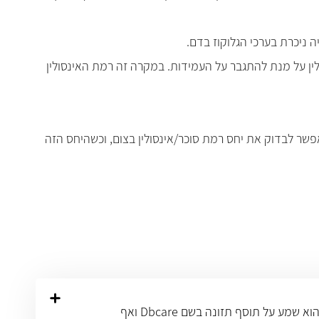
 אינסולין על מנת להתגבר על העמידות. במקרה זה רמת האינסולין
 באנשים עם עודף משקל. אפשר לבדוק את יחס רמת סוכר/אינסולין בצום, וכשהיחס הזה
אבי בן 57 וחולה סוכרת מסוג 2 זה כמה שנים. הוא מטופל בתרופות, אך לא הגיע למצב שמצריך הזרקת אינסולין. לאחרונה הוא שמע על תוסף תזונה בשם Dbcare ואף