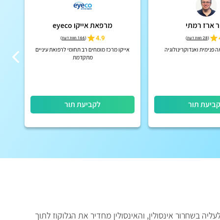
 ארז רמתי
מרפאת אייקו eyeco
4.9
(
28 חוות דעת
)
(
166 חוות דעת
)
 פנימית ואנדוקרינולוגיה
אייקו מרכז מומחים רב תחומי לרפואת עיניים
מתקדמת
ביעת תור
לקביעת תור
יה בשחרור אינסולין, והאינסולין מחדיר את הגלוקוז לתוך