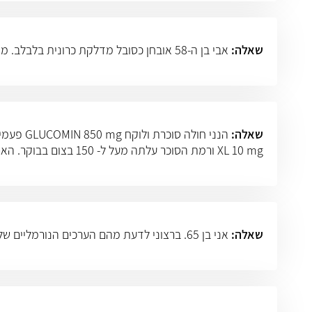
שאלה:
אבי בן ה-58 אובחן כסובל מדלקת כרונית בלבלב. מה רצוי לו לאכול יותר ומה פחות, ומה אסור לאכול?
שאלה:
XL 10 mg ורמת הסוכר עלתה מעל ל- 150 בצום בבוקר. האם יש השפעה של XATRAL על רמת הסוכר ?
שאלה:
אני בן 65. ברצוני לדעת מהם הערכים הנורמליים של סוכר בדם לאחר צום של 12-10 שעות, ומהם הערכים של סוכר בדם 2 שעות לאחר האוכל.