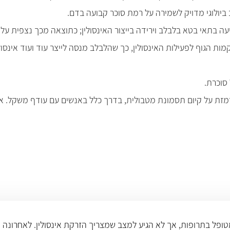
ביולוגי מדויק לשמירה על רמת סוכר קבועה בדם.
 עמידות ברקמות הגוף לפעילות האינסולין, כך שהלבלב מנסה לייצר עוד ועוד
סוכרת.
בעמידות לאינסולין (increased insulin resistance) מרמזת על קיום תסמונת מטבולית, בדרך כלל