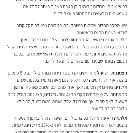
רפואי איכותי, מחלות זיהומיות הן הגורם השכיח ביותר לתחלואה
משמעותית ולפעמים גם לתמותה אצל ילדים.
ישנן מספר מחלות שכיחות במיוחד, בהן כל הורה צפוי להיתקל קרוב
לוודאי בשנות החיים הראשונות.
דלקות אוזניים
למשל, המתפתחות לרוב בשל זיהום חיידקי באוזן
התיכונה, נפוצות מאוד בילדים. למעשה, חמישה מתוך שישה ילדים יסבול
מדלקת אוזניים אחת לפחות עד ליום ההולדת השלישי. מדובר בסיבה
הנפוצה ביותר שבגינה פונים הורים לרופא הילדים.
הצטננות
ושיעול
מתרחשים גם הם בתדירות גבוהה בילדים, כ-8 פעמים
בשנה ואף יותר. הסיבה לכך היא שישנם מאות נגיפי הצטננות שונים
ולילדים צעירים אין חסינות לאף אחד מהם. עם השנים מערכת החיסון
מתפתחת ועל כן פוחתים מקרי ההצטננות. בילדים, הצטננות תוביל לרוב
לשיעול ולאף סתום. אך אם הילד אוכל, שותה ונושם כרגיל, לרוב לא
מדובר בסיבה לדאגה.
אלרגיה
היא עוד מחלה נפוצה בילדים. שיעוריה גדלו באופן משמעותי
בשנים האחרונות וכעת שכיחותה מגיעה לעד כ-35% מהילדים. למרות
שיש נטייה גנטית, החשיפה לאלרגנים סביבתיים, גירויים וזיהומים היא