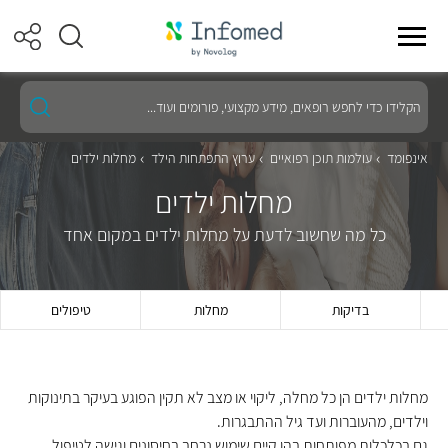
הקלידו
כדי
לחפש
רופאים,
אינפומד
עולמות תוכן רפואיים
ערוץ התפתחות הילד
מחלות ילדים
מידע
מקצועי,
מחלות ילדים
פורומים
ועוד...
כל מה שחשוב לדעת על מחלות ילדים במקום אחד
בדיקות
מחלות
טיפולים
מחלות ילדים הן כל מחלה, ליקוי או מצב לא תקין הפוגע בעיקר בתינוקות
וילדים, מהעוברות ועד גיל ההתבגרות.
גם בכלכלות מפותחות בהן קיים שימוש נרחב בחיסונים וגישה לטיפול