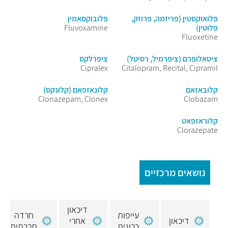
פלואוקסטין (פריזמה, פרוזק,
פלובוקסאמין
פלוטין)
Fluvoxamine
Fluoxetine
ציטאלופרם (ציפרמיל, רסיטל)
ציפרלקס
Cipralex
Citalopram, Recital, Cipramil
קלובאזאם
קלונאזפאם (קלונקס)
Clonazepam, Clonex
Clobazam
קלוראזפאט
Clorazepate
נושאים מרכזיים
דיכאון
עייפות
חרדה
דיכאון
אחרי
כרונית
חברתית