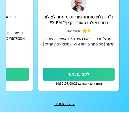
ד"ר דן לוין מומחה פוריות ומומחה לצילום
ד"ר אריאל
רחם באולטרסאונד "קצף" EX-EM
4.9
5
(
30 חוות דעת
)
רופאה בכירה ומנ
אמבולטורי ביחידה
מנהל מרכז רפואת נשים באם המושבות פתח
הרפואי ר
תקווה | ממומחה פוריות ו-IVF אסותא רמת החייל |
אפשרות לקבלת החזר על ייעוץ מחברות הביטוח
הפרטיות
לקביעת תור
לק
התור הפנוי הקרוב: 07/08/26, 10:30
לכל המומחים