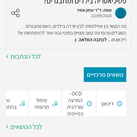
פסיכיאטריה בילדים ומתבגרים?
מ
מאת: ד"ר יצחק אמיר
22/09/2020
מה הקשר בין אפילפסיה לבין חרדה בילדים, האם מתבגרים
צ
הסובלים מהפרעת קשב מצויים בסיכוי גבוה יותר להתפתחות של
מ
דיכאון ומ...
לכתבה המלאה
ד
לכל הכתבות
נושאים מרכזיים
OCD -
הפרעה
טיפול
טיפול
דיכאון
טורדנית
תרופתי
בהתמכרו
כפייתית
לכל הנושאים