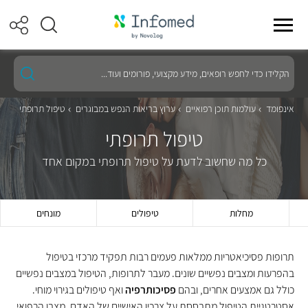
הקלידו
כדי
לחפש
רופאים,
אינפומד
עולמות תוכן רפואיים
ערוץ בריאות הנפש במבוגרים
טיפול תרופתי
מידע
מקצועי,
טיפול תרופתי
פורומים
ועוד...
כל מה שחשוב לדעת על טיפול תרופתי במקום אחד
מחלות
טיפולים
מונחים
תרופות פסיכיאטריות ממלאות פעמים רבות תפקיד מרכזי בטיפול
בהפרעות ומצבים נפשיים שונים. מעבר לתרופות, הטיפול במצבים נפשיים
כולל גם אמצעים אחרים, ובהם
פסיכותרפיה
ואף טיפולים בגירוי מוחי.
אסטרטגיית הטיפול מתבססת על צרכיו האישיים של האדם, מצבו הרפואי