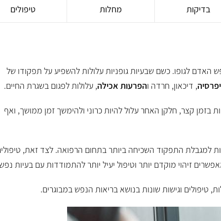
בדיקות
מחלות
טיפולים
 האדם לגופו. כשם שבעיות גופניות עלולות להשפיע על תפקודו של
פרסיה
, דיכאון, חרדה ו
הפרעות אכילה
, עלולות לפגום בשגרת החיים.
בל
דורית כנען
ד"ר מרים
ות בזמן קצר, חלקן האחר עלול להיות כרוני ולהימשך זמן ממושך, ואף
פסיכולוגיה קלינית
פסיכיאטר
לדים והתפתחות
פסיכולוגית קלינית מומחית - רישיון 4377
רופאה בכירה פסי
ות למגבלת התפקוד השכיחה ביותר בתחום הרפואה. לצד זאת, טיפולי
שרים זיהוי מוקדם יותר וטיפול יעיל יותר להתמודדות עם בעיות נפשי
ת, טיפולים וגישות שונות בנושא בריאות הנפש במבוגרים.
קראו עליי
קראו עליי