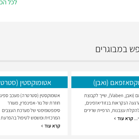
לכל הכ
פש במבוגרים
קסאזפאם (ואבן)
אטומוקסטין (סטרטר
אוקסאזפאם (ואבן, Vaben), שייך לקבוצת
אטומוקסטין (סטרטרה) מעכב ספיג
געה הנקראות בנזודיאזפינים,
חוזרת של נור-אפינפרין, מעורר
הקלת עצבנות, הרפיית שרירים
סימפטומימטי של מערכת העצבים
המרכזית ומשמש לטיפול בהפרעת ק
..
קרא עוד
קרא עוד