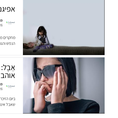
אפיגנ
מא
26
מחקרים מה
הנפש והגוף
אֵבֶל
אוהבי
מא
26
ביום הזיכר
שאבל אינו 