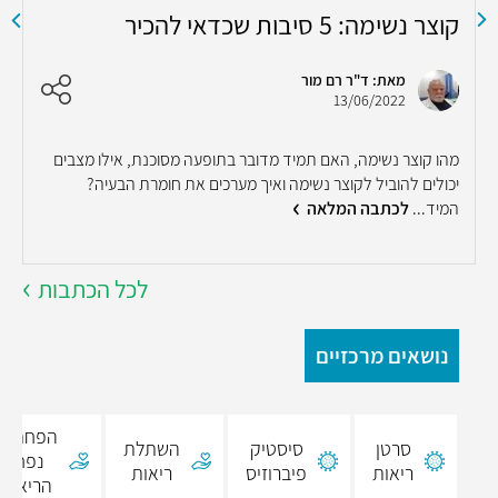
קוצר נשימה: 5 סיבות שכדאי להכיר
ש
ה
ה
מאת: ד"ר רם מור
13/06/2022
מהו קוצר נשימה, האם תמיד מדובר בתופעה מסוכנת, אילו מצבים
ה
יכולים להוביל לקוצר נשימה ואיך מערכים את חומרת הבעיה?
א
המיד...
לכתבה המלאה
א
לכל הכתבות
נושאים מרכזיים
הפחתת
סרטן
סיסטיק
השתלת
נפח
ריאות
פיברוזיס
ריאות
הריאה