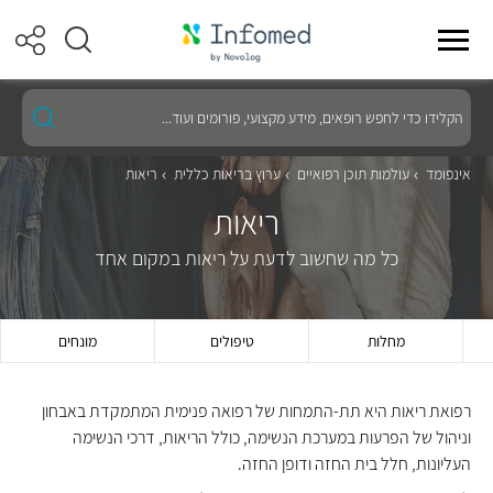
הקלידו
כדי
לחפש
רופאים,
אינפומד
עולמות תוכן רפואיים
ערוץ בריאות כללית
ריאות
מידע
מקצועי,
ריאות
פורומים
ועוד...
כל מה שחשוב לדעת על ריאות במקום אחד
מחלות
טיפולים
מונחים
רפואת ריאות היא תת-התמחות של רפואה פנימית המתמקדת באבחון
וניהול של הפרעות במערכת הנשימה, כולל הריאות, דרכי הנשימה
העליונות, חלל בית החזה ודופן החזה.