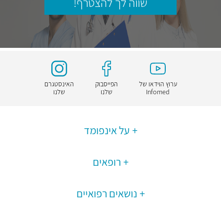
שווה לך להצטרף!
ערוץ הוידאו של
הפייסבוק
האינסטגרם
Infomed
שלנו
שלנו
על אינפומד
רופאים
נושאים רפואיים