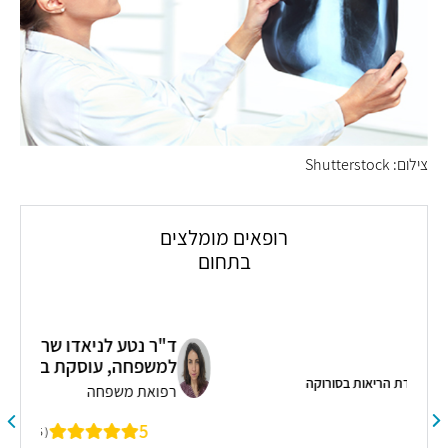
צילום: Shutterstock
רופאים מומלצים
בתחום
ד"ר נטע לניאדו שריג - מומחית
למשפחה, עוסקת ברפואת גיל המעבר
רפואת משפחה
"
5
( 5 חוות דעת )