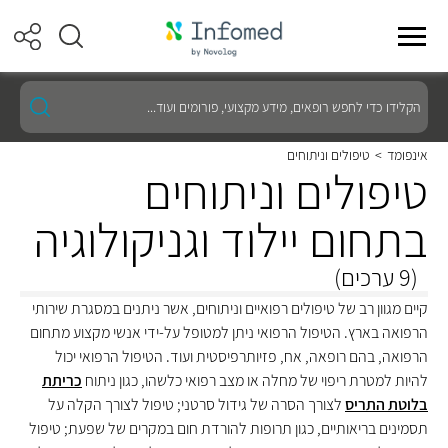
הקלידו
כדי
לחפש
רופאים,
אינפומד
>
טיפולים וניתוחים
מידע
טיפולים וניתוחים
מקצועי,
פורומים
ועוד...
בתחום יילוד וגניקולוגיה
(9 ערכים)
קיים מגוון רב של טיפולים רפואיים וניתוחים, אשר ניתנים במסגרת שירותי
הרפואה בארץ. הטיפול הרפואי ניתן למטופל על-ידי אנשי מקצוע מתחום
הרפואה, בהם רופאה, אח, פזיותרפיסטית ועוד. הטיפול הרפואי יכול
להיות למטרת ריפוי של מחלה או מצב רפואי כלשהו, כגון ניתוח
כריתת
בלוטת התריס
לצורך הסרה של גידול סרטני; טיפול לצורך הקלה על
תסמינים בריאותיים, כגון תרופות להורדת חום במקרים של שפעת; טיפול