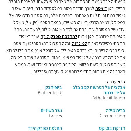
מניעתי לצורך מניעת התפתחות של מצב רפואי כלשהו ולהארכת תוחלת
החיים, כגון
דיאטה
לצורך הורדת רמות הכולסטרול בדם. קיימות שיטות
טיפול רבות והן תלויות באבחנה, בשלבים שלה, בהיסטוריה הרפואית של
המטופל, במצב הבריאותי, והנפשי שלו, במצב הגופני (מין, גיל, משקל
ועוד) של המטופל ועוד. בהתאם לכך השיטות יכולות להשתנות: החל
מטיפולים כירורגים, כגון ניתוח
להחלפת מפרק הירך
, עובר בטיפול
תרופתי במשככי כאבים
למיגרנה
, וכלה בטיפול התנהגותי כגון דיאטה
ופיזיותרפיה בייתית. באינדקס הטיפולים של פורטל אינפומד תוכלו למצוא
את כל המידע הנחוץ על טיפול רפואי או ניתוח: הסבר על אודות הטיפול,
משך הטיפול, תופעות הלוואי, הסיכונים הכרוכים בטיפול ועוד. המידע
באתר זה אינו מהווה תחליף לרופא או לייעוץ רפואי כלשהו.
קרא עוד
אבלציה של הפרעות קצב בלב
ביופידבק
על ידי צנתר
Biofeedback
Catheter Ablation
ברית מילה
גשר בשיניים
Braces
Circumcision
הזרקת בוטוקס
החלפת מפרק הירך