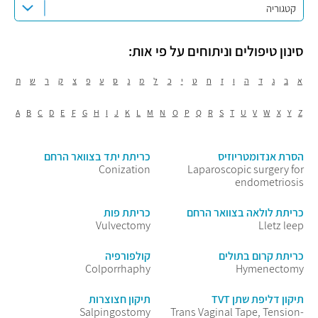
קטגוריה
סינון טיפולים וניתוחים על פי אות:
א
ב
ג
ד
ה
ו
ז
ח
ט
י
כ
ל
מ
נ
ס
ע
פ
צ
ק
ר
ש
ת
A
B
C
D
E
F
G
H
I
J
K
L
M
N
O
P
Q
R
S
T
U
V
W
X
Y
Z
הסרת אנדומטריוזיס
כריתת יתד בצוואר הרחם
Conization
Laparoscopic surgery for
endometriosis
כריתת לולאה בצוואר הרחם
כריתת פות
Vulvectomy
Lletz leep
כריתת קרום בתולים
קולפורפיה
Colporrhaphy
Hymenectomy
תיקון דליפת שתן TVT
תיקון חצוצרות
Salpingostomy
Trans Vaginal Tape, Tension-