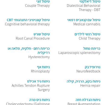
טיפול דיאלקטי
טיפול זוגי
Couple Therapy
Dialectical Behavioral
Therapy - DBT
טיפול עם קנאביס רפואי
טיפול קוגניטיבי התנהגותי CBT
Cognitive behavioral therapy
Medical cannabis
טיפול רגשי לילדים
טיפול שורש
Root Canal Procedure
Child Therapy
כריתת טחול
כריתת רחם - חלקית, מלאה או
Laparoscopic splenectomy
רדיקלית
Hysterectomy
נוירופידבק
ניתוח אף
Rhinoplasty
Neurofeedback
ניתוח בקע, הרניה, קילה
ניתוח גיד אכילס
Achilles Tendon Rupture
Hernia repair
Surgery
ניתוח הגדלת חזה
ניתוח כיס מרה
Cholecystectomy (Gallstone
Breast Augmentation