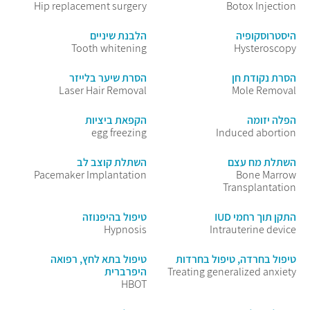
Hip replacement surgery
Botox Injection
היסטרוסקופיה
הלבנת שיניים
Tooth whitening
Hysteroscopy
הסרת נקודת חן
הסרת שיער בלייזר
Laser Hair Removal
Mole Removal
הפלה יזומה
הקפאת ביציות
egg freezing
Induced abortion
השתלת מח עצם
השתלת קוצב לב
Pacemaker Implantation
Bone Marrow
Transplantation
התקן תוך רחמי IUD
טיפול בהיפנוזה
Hypnosis
Intrauterine device
טיפול בחרדה, טיפול בחרדות
טיפול בתא לחץ, רפואה
Treating generalized anxiety
היפרברית
HBOT