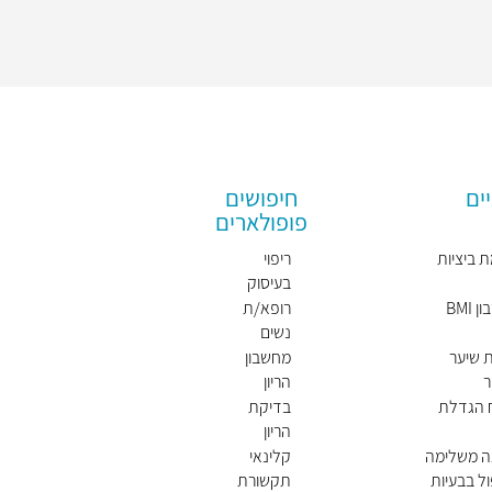
ים
חיפושים
פופולארים
 ביציות
ריפוי
בעיסוק
BMI
רופא/ת
נשים
מומלץ/
 שיער
מחשבון
ת
ר
הריון
ח הגדלת
בדיקת
הריון
ה משלימה
קלינאי
ל בבעיות
תקשורת