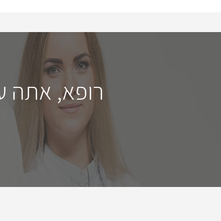
רופא, אתה ע