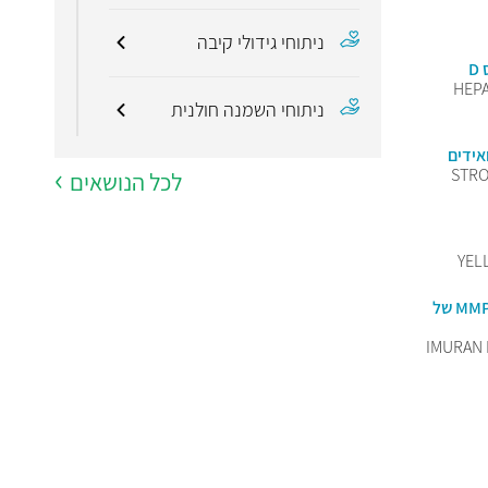
ניתוחי גידולי קיבה
D
HEPA
ניתוחי השמנה חולנית
אידים
STRO
ניתוחים לסרטן המעי הגס
לכל הנושאים
השתלת כבד
YEL
רמת מטבוליט 6-MMP של
מונחים קשורים
IMURAN 
גסטרואנטרולוגיה
גסטרוסקופ