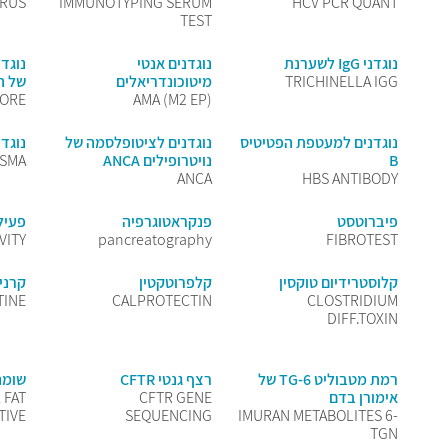
IRUS
IMMUNOTYPING SERUM
HCV PCR QUANT
TEST
נוגדני IgG לשערנת
נוגדנים אנטי
נוגדנ
TRICHINELLA IGG
מיטוכונדריאלים
של הפ
CORE
AMA (M2 EP)
נוגדנים למעטפת הפטיטיס
נוגדנים לציטופלסמה של
נוגד
B
נויטרופילים ANCA
ASMA
ANCA
HBS ANTIBODY
פיברוטסט
פנקראטוגרפיה
פעילות
VITY
pancreatography
FIBROTEST
קלוסטרידיום טוקסין
קלפרוטקטין
קרניט
TINE
CALPROTECTIN
CLOSTRIDIUM
DIFF.TOXIN
רמת מטבוליט 6-TG של
רצף גנטי CFTR
שומנ
אימורן בדם
CFTR GENE
 FAT
TIVE
SEQUENCING
IMURAN METABOLITES 6-
TGN