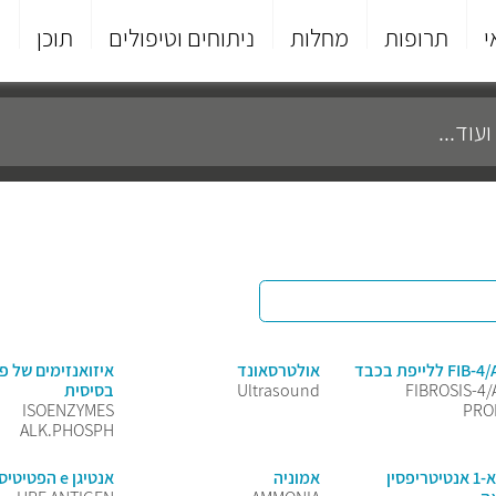
י
תרופות
מחלות
ניתוחים וטיפולים
תוכן
פ
F ללייפת בכבד
אולטרסאונד
איזואנזימים של פ
FIBROSIS-4/
Ultrasound
בסיסית
ISOENZYMES
PRO
ALK.PHOSPH
אלפא-1 אנטיטריפסין
אמוניה
אנטיגן e הפטיטיס B