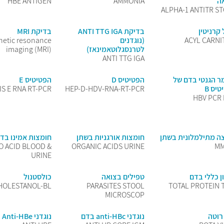
ה
AMMONIA
HBE ANTIGEN
ALPHA-1 ANTITR S
קרניטין
בדיקת ANTI TTG IGA
בדיקת MRI
ACYL CARNI
(נוגדנים
etic resonance
לטרנסגלוטאמינאז)
imaging (MRI)
ANTI TTG IGA
ר הגנטי בדם של
הפטיטיס D
הפטיטיס E
יס B
HEP-D-HDV-RNA-RT-PCR
IS E RNA RT-PCR
HBV PCR
ה מתילמלונית בשתן
חומצות אורגניות בשתן
חומצות אמינו בד
O ACID BLOOD &
ORGANIC ACIDS URINE
MM
URINE
ן כללי בדם
טפילים בצואה
כולסטנול
HOLESTANOL-BL
PARASITES STOOL
TOTAL PROTEIN 
MICROSCOP
רוטה
נוגדני anti-HBc בדם
נוגדני Anti-HBe