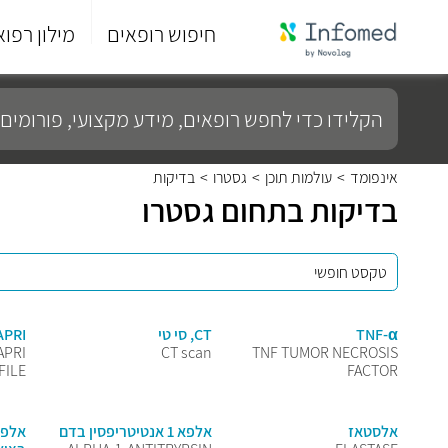
חיפוש רופאים
מילון רפוא
סוף
התפריט
הקלידו
הראשי.
כדי
לחפש
רופאים,
מידע
אינפומד
>
עולמות תוכן
>
גסטרו
>
בדיקות
מקצועי,
בדיקות בתחום גסטרו
פורומים
ועוד...
TNF-α
CT, סי טי
IB-4/APRI
APRI
CT scan
TNF TUMOR NECROSIS
FILE
FACTOR
אלסטאז
אלפא 1 אנטיטריפסין בדם