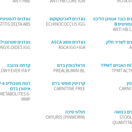
ANTI HBE
ANTI HB CORE IGM
ROTA V
ים כנגד אנטיגן הליבה
נוגדנים לאכינוקוקוס
נוגדנים להפטיטיס 
טיטיס B
ECHINOCOCCUS IGG
TITIS DELTA ABS
ANTI HB 
נים לשריר חלק
נוגדנים מסוג ASCA
נוגדנים סטרונגילו
NGYLOIDES IGG
ASCA IGG+IGA
 האנזים TPMT
פראלבומין בדם
קדחת צהובה
LOW FEVER IFA P
PREALBUMIN-BL
TPMT ACTI
ין
קרניטין חופשי בדם
CARNI
CARNITINE FREE
אימורן בדם
METABOLITES 6-
MMP
ים בצואה
תולעי סיכה
OXYURIS (PINWORM)
STOOL
QUANTITA