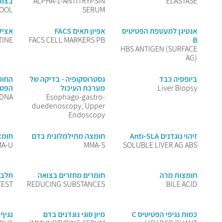
ELASTASE
ALPHA-1-ANTITRYPSIN
בצוא
TOOL
SERUM
אנטיגן למעטפת הפטיטיס
אפיון תאים FACS
אציל 
TINE
FACS CELL MARKERS PB
B
HBS ANTIGEN (SURFACE
AG)
ביופסיה כבד
גסטרוסקופיה - בדיקה של
החומ
Liver Biopsy
מערכת העיכול
הפטיט
 DNA
Esophago-gastro-
duedenoscopy, Upper
Endoscopy
זיהוי נוגדנים Anti-SLA
חומצה מתילמלונית בדם
חומצ
A-U
MMA-S
SOLUBLE LIVER AG ABS
חומצות מרה
חומרים מחזרים בצואה
חלבו
TEST
REDUCING SUBSTANCES
BILE ACID
כמות נגיפי הפטיטיס C
מיון סוגי נוגדנים בדם
נגיף 